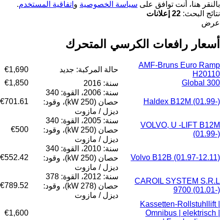
بالنقر هنا، أنت توافق على
سياسة الخصوصية
و
اتفاقية المستخدم
.
نتائج البحث:
22 إعلانات
عرض
أسعار رافعات الكرسي المتحرك
AMF-Bruns Euro Ramp
حالة المركبة: جديد
€1,690
H20110
€1,850
Global 300
سنة: 2016
سنة: 2006، القوة: 340
€701.61
Haldex B12M (01.99-)
حصان (250 kW)، وقود:
ديزل / مازوت
سنة: 2005، القوة: 340
VOLVO, U -LIFT B12M
€500
حصان (250 kW)، وقود:
(01.99-)
ديزل / مازوت
سنة: 2010، القوة: 340
€552.42
Volvo B12B (01.97-12.11)
حصان (250 kW)، وقود:
ديزل / مازوت
سنة: 2012، القوة: 378
CAROIL SYSTEM S.R.L
€789.52
حصان (278 kW)، وقود:
9700 (01.01-)
ديزل / مازوت
Kassetten-Rollstuhllift |
€1,600
Omnibus | elektrisch |