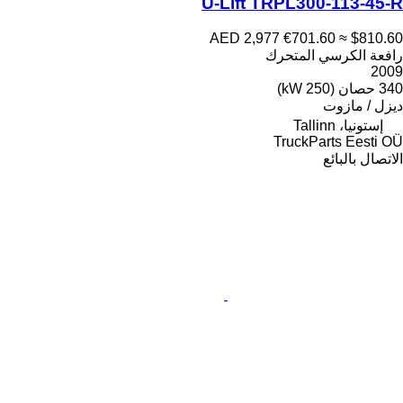
U-Lift TRPL300-113-45-R
AED 2,977
€701.60
≈ $810.60
رافعة الكرسي المتحرك
2009
340 حصان (250 kW)
ديزل / مازوت
إستونيا، Tallinn
TruckParts Eesti OÜ
الاتصال بالبائع