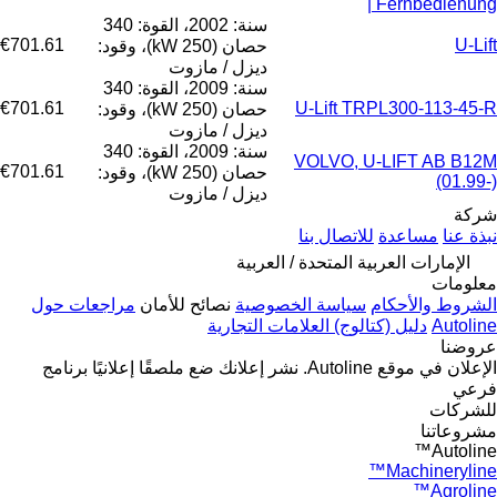
Fernbedienung |
سنة: 2002، القوة: 340
€701.61
U-Lift
حصان (250 kW)، وقود:
ديزل / مازوت
سنة: 2009، القوة: 340
€701.61
U-Lift TRPL300-113-45-R
حصان (250 kW)، وقود:
ديزل / مازوت
سنة: 2009، القوة: 340
VOLVO, U-LIFT AB B12M
€701.61
حصان (250 kW)، وقود:
(01.99-)
ديزل / مازوت
شركة
نبذة عنا
مساعدة
للاتصال بنا
الإمارات العربية المتحدة / العربية
معلومات
الشروط والأحكام
سياسة الخصوصية
نصائح للأمان
مراجعات حول
Autoline
دليل (كتالوج) العلامات التجارية
عروضنا
الإعلان في موقع Autoline.
نشر إعلانك
ضع ملصقًا إعلانيًا
برنامج
فرعي
للشركات
مشروعاتنا
Autoline™
Machineryline™
Agroline™