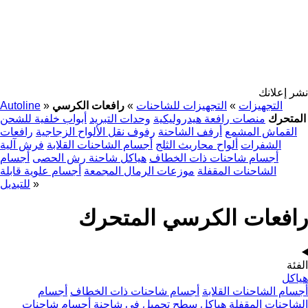
نشر إعلانك
التجهيزات
»
التجهيزات للشاحنات
»
رافعات الكرسي
»
Autoline
المتحرك
منصات رافعة هيدروليكية
وحدات التبريد
أبواب خلفية للشحن
القماش المشمع
أرفف الشاحنة
رفوف نقل الألواح الزجاجية
رافعات
الشفرات
ألواح محاريث الثلج
أجسام الشاحنات القلابة
فرش آلية
أجسام شاحنات ذات الخطاف
هياكل شاحنة رش الحصى
أجسام
الشاحنات المقفلة
موزعات الرمال المجمعة
أجسام علوية قابلة
»
للتبديل
رافعات الكرسي المتحرك
الفئة
هياكل
أجسام الشاحنات القلابة
أجسام شاحنات ذات الخطاف
أجسام
الشاحنات المقفلة
هياكل سطح تحميل في شاحنة
أجسام شاحنات