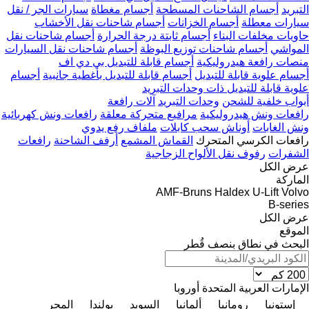
التبريد
أجسام الشاحنات المسطحة
أجسام مغطاة
سيارات الجر / نقل
سيارات معطلة
أجسام الخزانات
أجسام شاحنات نقل الأخشاب
حاويات مخلفات البناء
أجسام ثابتة درجة الحرارة
أجسام شاحنات نقل
المواشي
أجسام شاحنات توزيع البوظة
أجسام شاحنات نقل السيارات
منصات رافعة هيدروليكية
أجسام قابلة للتبديل بي دي اف
أجسام علوية قابلة للتبديل
أجسام قابلة للتبديل بأغطية جانبية
أجسام
علوية قابلة للتبديل ذات وحدات التبريد
أبواب خلفية للشحن
وحدات التبريد
آلات رافعة
رافعات ونش هيدروليكية
مرافيع متحركة معلقة
رافعات ونش كهربائية
ونش الغابات
أوناش سحب كابلات
ملفاف رفع يدوي
رافعات الكرسي المتحرك
القماش المشمع
أرفف الشاحنة
رافعات
الشفرات
رفوف نقل الألواح الزجاجية
عرض الكل
الماركة
AMF-Bruns
Haldex
U-Lift
Volvo
B-series
عرض الكل
الموقع
البحث في نطاق بنصف قُطر
الإمارات العربية المتحدة
أوروبا
إستونيا
رومانيا
ألمانيا
السويد
بولندا
المجر