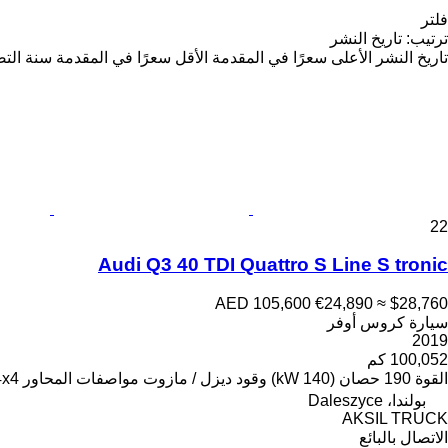
فلتر
ترتيب
:
تاريخ النشر
تاريخ النشر
الأعلى سعرًا في المقدمة
الأقل سعرًا في المقدمة
سنة التص
22
Audi Q3 40 TDI Quattro S Line S tronic
AED 105,600
€24,890
≈ $28,760
سيارة كروس أوفر
2019
100,052 كم
القوة
190 حصان (140 kW)
وقود
ديزل / مازوت
مواصفات المحاور
4x4
بولندا، Daleszyce
AKSIL TRUCK
الاتصال بالبائع