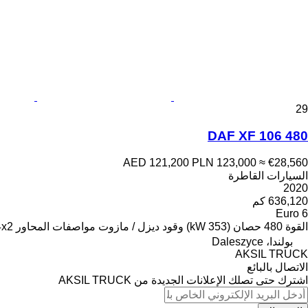
29
DAF XF 106 480
AED 121,200
PLN 123,000
≈ €28,560
السيارات القاطرة
2020
636,120 كم
Euro 6
القوة
480 حصان (353 kW)
وقود
ديزل / مازوت
مواصفات المحاور
4x2
بولندا، Daleszyce
AKSIL TRUCK
الاتصال بالبائع
اشترك حتى تصلك الإعلانات الجديدة من AKSIL TRUCK