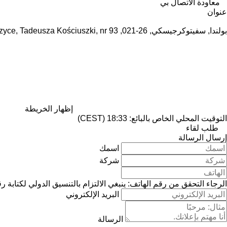
معاودة الاتصال بي
عنوان
بولندا, سفيتوكرجيسكي, 26-021, Daleszyce, Tadeusza Kościuszki, nr 93
إظهار الخريطة
التوقيت المحلي الخاص بالبائع: 18:33 (CEST)
طلب لقاء
إرسال الرسالة
اسمك
شركة
الرجاء التحقق من رقم الهاتف: ينبغي الالتزام بالتنسيق الدولي لكتابة ر
البريد الإلكتروني
الرسالة