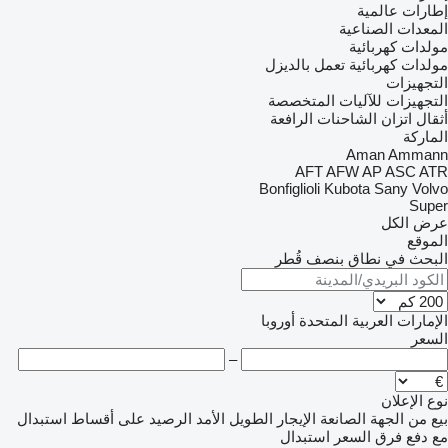
إطارات عالمية
المعدات الصناعية
مولدات كهربائية
مولدات كهربائية تعمل بالديزل
التجهيزات
التجهيزات للآليات المتخصصة
أثقال اتزان الشاحنات الرافعة
الماركة
Aman
Ammann
AFT
AFW
AP
ASC
ATR
Bonfiglioli
Kubota
Sany
Volvo
Super
عرض الكل
الموقع
البحث في نطاق بنصف قُطر
الإمارات العربية المتحدة
أوروبا
السعر
–
نوع الإعلان
بيع
من الجهة الصانعة
الإيجار الطويل الأمد
الرصيد
على أقساط
استبدال
مع دفع فرق السعر
استبدال