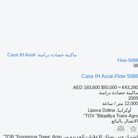
ماكينة حصادة دراسة Case IH Axial-
Flow 5088
38
Case IH Axial-Flow 5088
AED 183,600
$50,000
≈ €43,280
ماكينة حصادة دراسة
2009
12,000 متر / ساعة
أوكرانيا، Lipova Dolina
TOV "Bilopillya Trans Agro"
الاتصال بالبائع
اشترك حتى تصلك الإعلانات الجديدة من ТОВ "Білопілля Транс Агро"