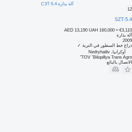
آلة بذارة СЗТ-5.4
12
SZT-5.4
AED 13,190
UAH 160,000
≈ €3,110
آلة بذارة
2009
ذراع خط السطور في التربة
✓
أوكرانيا، Nedryhailiv
TOV "Bilopillya Trans Agro"
الاتصال بالبائع