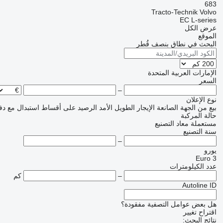
683
Tracto-Technik
Volvo
EC
L-series
عرض الكل
الموقع
البحث في نطاق بنصف قُطر
الإمارات العربية المتحدة
السعر
–
نوع الإعلان
بيع
من الجهة الصانعة
الإيجار الطويل الأمد
الرصيد
على أقساط
استبدال مع دف
حالة المركبة
مستعملة
معاد التصنيع
سنة التصنيع
–
يورو
Euro 3
عدد الكيلومترات
–
كم
Autoline ID
هل بعض عوامل التصفية مفقودة؟
اقتراح تغيير
نتائج البحث: