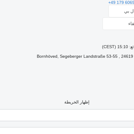
+49 179 606
ال بي
اء
CES)
B
إظهار الخريطة