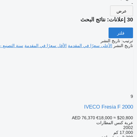
-
عرض
30 إعلانات:
نتائج البحث
فلتر
ترتيب
:
تاريخ النشر
تاريخ النشر
الأعلى سعرًا في المقدمة
الأقل سعرًا في المقدمة
سنة التصنيع -
9
IVECO Fresia F 2000
AED 76,370
€18,000
≈ $20,800
عربة كنس المطارات
2002
17,000 كم