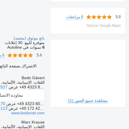
6 مراجعات
5.0
Source: Google Maps
بائع موثوق (معتمد)
متوفرة للبيع:
30 إعلانات
6
سنوات في Autoline
6 مراجعات
5.0
الاشتراك بصفحة البائع
Bodo Gävert
اللغات:
الإسبانية، الألمانية، 
+49 4323 8...
عرض
2527
معاودة الاتص
مشاهدة جميع الصور (1)
+49 4323 80...
عرض
170
+49 172 42...
عرض
2113
www.bodonet.com
Marc Krause
اللغات:
الإسبانية، الألمانية، 