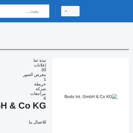
نبذة عنا
إعلانات
30
معرض الصور
1
خريطة
شركة
مراجعات
6
bH & Co KG
للاتصال بنا