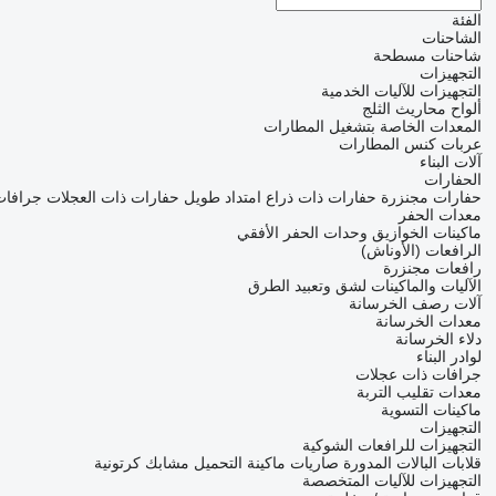
الفئة
الشاحنات
شاحنات مسطحة
التجهيزات
التجهيزات للآليات الخدمية
ألواح محاريث الثلج
المعدات الخاصة بتشغيل المطارات
عربات كنس المطارات
آلات البناء
الحفارات
حفارات مجنزرة
حفارات ذات ذراع امتداد طويل
حفارات ذات العجلات
جرافات
معدات الحفر
ماكينات الخوازيق
وحدات الحفر الأفقي
الرافعات (الأوناش)
رافعات مجنزرة
الآليات والماكينات لشق وتعبيد الطرق
آلات رصف الخرسانة
معدات الخرسانة
دلاء الخرسانة
لوادر البناء
جرافات ذات عجلات
معدات تقليب التربة
ماكينات التسوية
التجهيزات
التجهيزات للرافعات الشوكية
قلابات البالات المدورة
صاريات ماكينة التحميل
مشابك كرتونية
التجهيزات للآليات المتخصصة