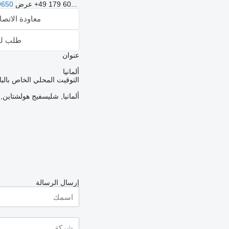
+49 179 60...
عرض
9650
معاودة الاتص
طلب لق
عنوان
ألمانيا
التوقيت المحلي الخاص بالبائع: 15:10 (T
ألمانيا, شليسفيج هولشتاين, 24619 , ornhöved, Segeberger Landstraße 53-55
إرسال الرسالة