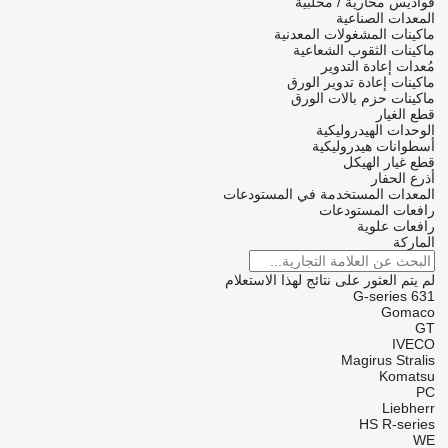
قواديس محارية / مخلبية
المعدات الصناعية
ماكينات المشغولات المعدنية
ماكينات الثقوب الشعاعية
مُعدات إعادة التدوير
ماكينات إعادة تدوير الورق
ماكينات حزم بالات الورق
قطع الغيار
الوحدات الهيدروليكية
أسطوانات هيدروليكية
قطع غيار الهيكل
أذرع الحفار
المعدات المستخدمة في المستودعات
رافعات المستودعات
رافعات علوية
الماركة
لم يتم العثور على نتائج لهذا الاستعلام
G-series
631
Gomaco
GT
IVECO
Magirus
Stralis
Komatsu
PC
Liebherr
HS
R-series
WE