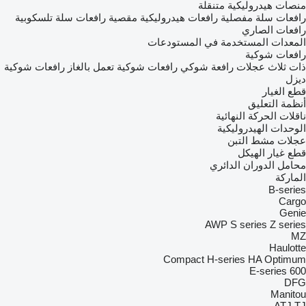
منصات هيدروليكية متنقلة
رافعات سلة مفصلية
رافعات هيدروليكية مقصية
رافعات سلة تلسكوبية
رافعات الصاري
المعدات المستخدمة في المستودعات
رافعات شوكية
ذات ثلاث عجلات رافعة شوكي
رافعات شوكية تعمل بالغاز
رافعات شوكية
ديزل
قطع الغيار
أنظمة التعليق
ناقلات الحركة النهائية
الوحدات الهيدروليكية
عجلات مشط التبن
قطع غيار الهيكل
محامل الدوران الدائري
الماركة
B-series
Cargo
Genie
AWP
S series
Z series
MZ
Haulotte
Compact
H-series
HA
Optimum
E-series
600
DFG
Manitou
ATJ
TJ