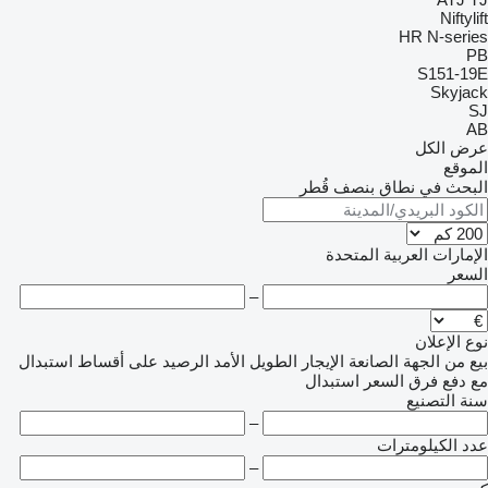
Niftylift
HR
N-series
PB
S151-19E
Skyjack
SJ
AB
عرض الكل
الموقع
البحث في نطاق بنصف قُطر
الإمارات العربية المتحدة
السعر
–
نوع الإعلان
بيع
من الجهة الصانعة
الإيجار الطويل الأمد
الرصيد
على أقساط
استبدال
مع دفع فرق السعر
استبدال
سنة التصنيع
–
عدد الكيلومترات
–