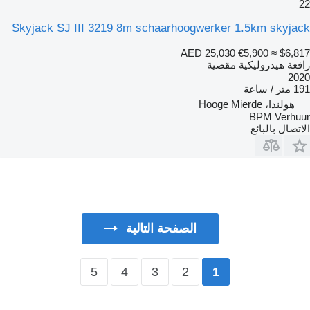
22
Skyjack SJ III 3219 8m schaarhoogwerker 1.5km skyjack
AED 25,030
€5,900
≈ $6,817
رافعة هيدروليكية مقصية
2020
191 متر / ساعة
هولندا، Hooge Mierde
BPM Verhuur
الاتصال بالبائع
الصفحة التالية
5
4
3
2
1