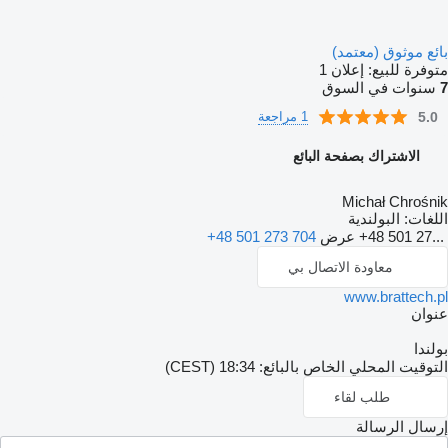
ئع موثوق (معتمد)
فرة للبيع:
إعلان 1
نوات في السوق
5.
1 مراجعة
الاشتراك بصفحة البائع
Michał Chrośn
غات:
البولندية
+48 501 27.
عرض
+48 501 273 704
معاودة الاتصال بي
www.brattech.
وان
ندا
وقيت المحلي الخاص بالبائع: 18:34 (CEST)
طلب لقاء
سال الرسالة