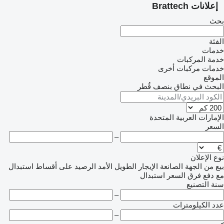
علانات Brattech
ث
ئة
مات
مة المركبات
مات مركبات أخرى
موقع
بحث في نطاق بنصف قُطر
مارات العربية المتحدة
سعر
–
 الإعلان
من الجهة الصانعة
الإيجار الطويل الأمد
الرصيد
على أقساط
استبدال
 دفع فرق السعر
استبدال
ة التصنيع
–
د الكيلومترات
–