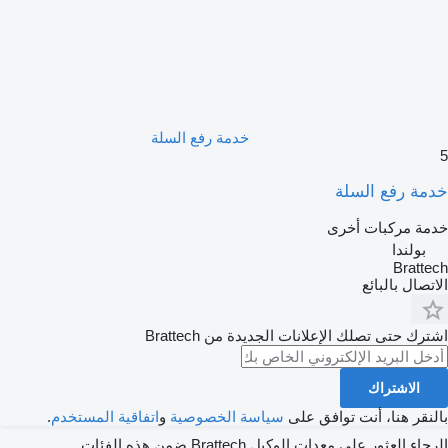
خدمة رفع السلة
مة رفع السلة
مة مركبات أخرى
بولندا
Bratte
تصال بالبائع
رك حتى تصلك الإعلانات الجديدة من Brattech
الاشتراك
لنقر هنا، أنت توافق على
سياسة الخصوصية
و
اتفاقية المستخدم
.
اء العثور على معدات الوكيل Brattech ضمن هذه الفئات