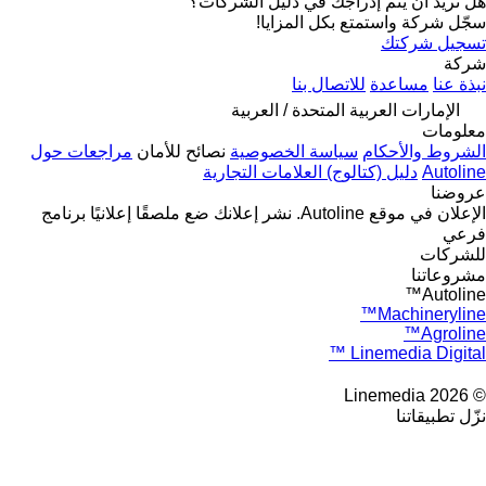
هل تريد أن يتم إدراجك في دليل الشركات؟
سجّل شركة واستمتع بكل المزايا!
تسجيل شركتك
شركة
نبذة عنا
مساعدة
للاتصال بنا
الإمارات العربية المتحدة / العربية
معلومات
الشروط والأحكام
سياسة الخصوصية
نصائح للأمان
مراجعات حول
Autoline
دليل (كتالوج) العلامات التجارية
عروضنا
الإعلان في موقع Autoline.
نشر إعلانك
ضع ملصقًا إعلانيًا
برنامج
فرعي
للشركات
مشروعاتنا
Autoline™
Machineryline™
Agroline™
Linemedia Digital ™
© 2026 Linemedia
نزّل تطبيقاتنا