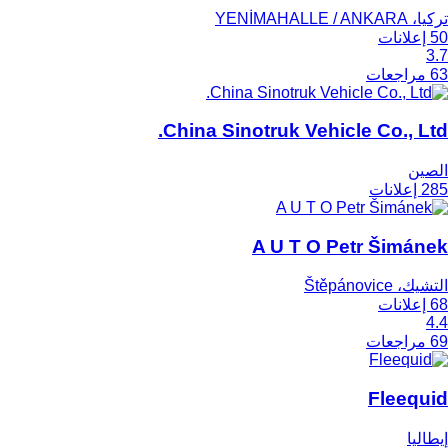
تركيا، YENİMAHALLE / ANKARA
50 إعلانات
3.7
63 مراجعات
China Sinotruk Vehicle Co., Ltd.
الصين
285 إعلانات
A U T O Petr Šimánek
التشيك، Štěpánovice
68 إعلانات
4.4
69 مراجعات
Fleequid
إيطاليا