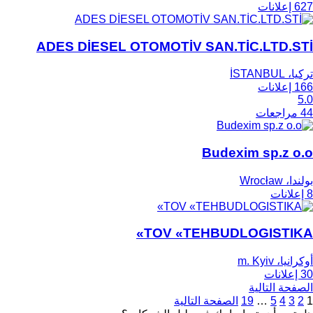
627 إعلانات
ADES DİESEL OTOMOTİV SAN.TİC.LTD.STİ
تركيا، İSTANBUL
166 إعلانات
5.0
44 مراجعات
Budexim sp.z o.o
بولندا، Wrocław
8 إعلانات
TOV «TEHBUDLOGISTIKA»
أوكرانيا، m. Kyiv
30 إعلانات
الصفحة التالية
1
2
3
4
5
…
19
الصفحة التالية