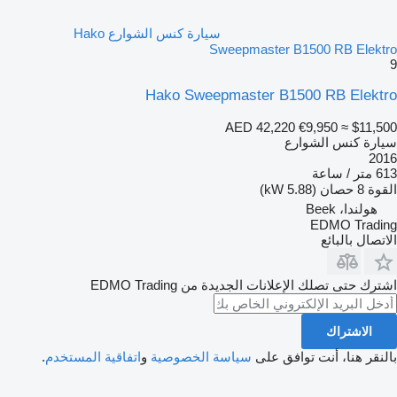
سيارة كنس الشوارع Hako
Sweepmaster B1500 RB Elektro
9
Hako Sweepmaster B1500 RB Elektro
AED 42,220
€9,950
≈ $11,500
سيارة كنس الشوارع
2016
613 متر / ساعة
القوة
8 حصان (5.88 kW)
هولندا، Beek
EDMO Trading
الاتصال بالبائع
اشترك حتى تصلك الإعلانات الجديدة من EDMO Trading
الاشتراك
بالنقر هنا، أنت توافق على
سياسة الخصوصية
و
اتفاقية المستخدم
.