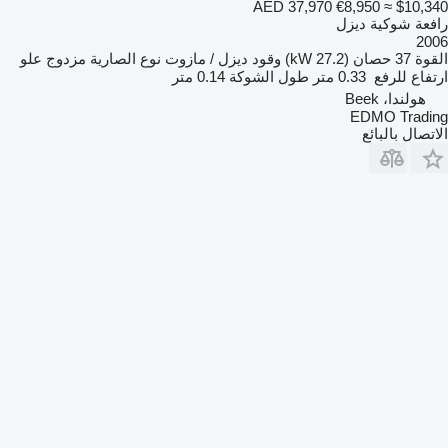
AED 37,970
€8,950
≈ $10,340
رافعة شوكية ديزل
2006
القوة
37 حصان (27.2 kW)
وقود
ديزل / مازوت
نوع الصارية
مزدوج
علو
ارتفاع للرفع
0.33 متر
طول الشوكة
0.14 متر
هولندا، Beek
EDMO Trading
الاتصال بالبائع