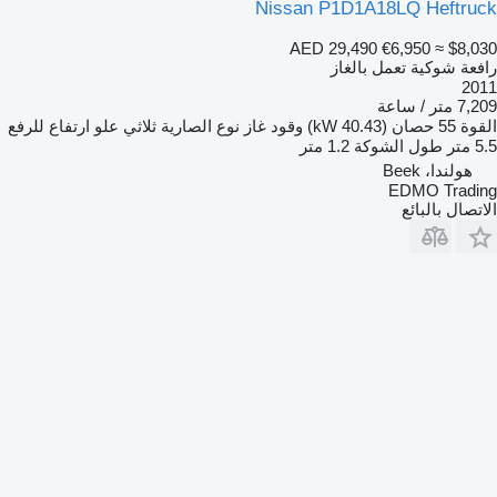
Nissan P1D1A18LQ Heftruck
AED 29,490
€6,950
≈ $8,030
رافعة شوكية تعمل بالغاز
2011
7,209 متر / ساعة
القوة
55 حصان (40.43 kW)
وقود
غاز
نوع الصارية
ثلاثي
علو ارتفاع للرفع
5.5 متر
طول الشوكة
1.2 متر
هولندا، Beek
EDMO Trading
الاتصال بالبائع