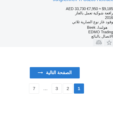
AED 33,730
€7,950
≈ $9,185
رافعة شوكية تعمل بالغاز
2016
وقود
غاز
نوع الصارية
ثلاثي
هولندا، Beek
EDMO Trading
الاتصال بالبائع
الصفحة التالية
7
…
3
2
1