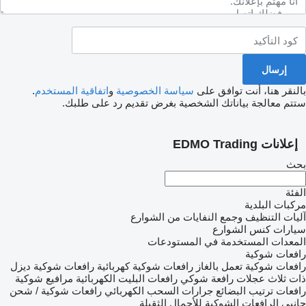
بالنقر هنا، أنت توافق على
سياسة الخصوصية
و
اتفاقية المستخدم
.
ستتم معالجة بياناتك الشخصية بغرض تقديم رد على طلبك.
إعلانات EDMO Trading
بحث
الفئة
مركبات البلدية
آليات التنظيف وجمع النفايات من الشوارع
سيارات كنس الشوارع
المعدات المستخدمة في المستودعات
رافعات شوكية
رافعات شوكية تعمل بالغاز
رافعات شوكية كهربائية
رافعات شوكية ديزل
ذات ثلاث عجلات رافعة شوكي
رافعات البليت الكهربائية
مرافيع شوكية
رافعات ترتيب البضائع
جرارات السحب الكهربائي
رافعات شوكية / شحن
جانبي
الرافعات الشوكية للأحمال الثقيلة