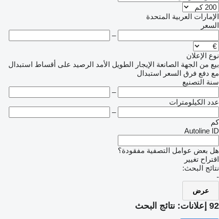
الإمارات العربية المتحدة
السعر
–
نوع الإعلان
بيع
من الجهة الصانعة
الإيجار الطويل الأمد
الرصيد
على أقساط
استبدال
مع دفع فرق السعر
استبدال
سنة التصنيع
–
عدد الكيلومترات
–
كم
Autoline ID
هل بعض عوامل التصفية مفقودة؟
اقتراح تغيير
نتائج البحث:
-
عرض
92 إعلانات:
نتائج البحث