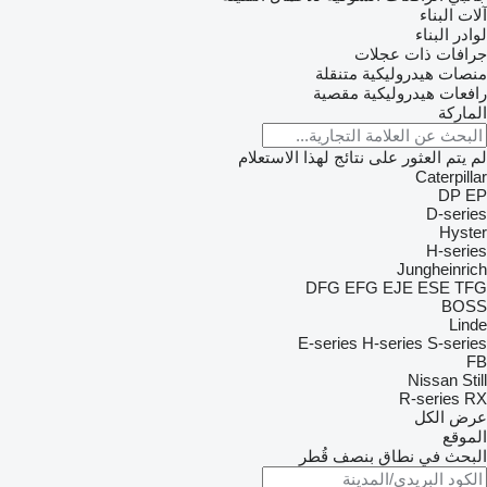
آلات البناء
لوادر البناء
جرافات ذات عجلات
منصات هيدروليكية متنقلة
رافعات هيدروليكية مقصية
الماركة
لم يتم العثور على نتائج لهذا الاستعلام
Caterpillar
DP
EP
D-series
Hyster
H-series
Jungheinrich
DFG
EFG
EJE
ESE
TFG
BOSS
Linde
E-series
H-series
S-series
FB
Nissan
Still
R-series
RX
عرض الكل
الموقع
البحث في نطاق بنصف قُطر