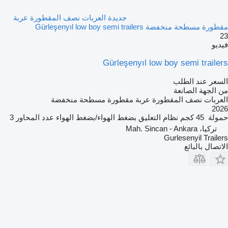
جديدة العربات نصف المقطورة عربة
مقطورة مسطحة منخفضة Gürleşenyıl low boy semi trailers
23
فيديو
Gürleşenyıl low boy semi trailers
السعر عند الطلب
من الجهة الصانعة
العربات نصف المقطورة عربة مقطورة مسطحة منخفضة
2026
حمولة
45 كجم
نظام التعليق
بضغط الهواء/بضغط الهواء
عدد المحاور
3
تركيا، Mah. Sincan - Ankara
Gurlesenyil Trailers
الاتصال بالبائع