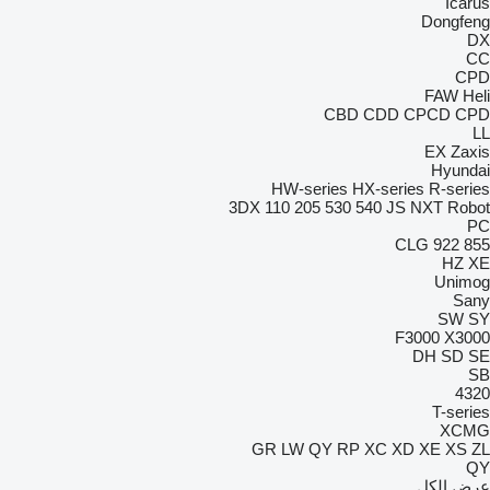
Icarus
Dongfeng
DX
CC
CPD
FAW
Heli
CBD
CDD
CPCD
CPD
LL
EX
Zaxis
Hyundai
HW-series
HX-series
R-series
3DX
110
205
530
540
JS
NXT
Robot
PC
CLG
922
855
HZ
XE
Unimog
Sany
SW
SY
F3000
X3000
DH
SD
SE
SB
4320
T-series
XCMG
GR
LW
QY
RP
XC
XD
XE
XS
ZL
QY
عرض الكل