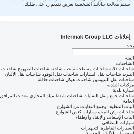
ستتم معالجة بياناتك الشخصية بغرض تقديم رد على طلبك.
إعلانات Intermak Group LLC
بحث
الفئة
الشاحنات
شاحنات قلابة
شاحنات مسطحة
سحب شاحنة
شاحنات الصهريج
شاحنات
التبريد
شاحنات نقل السيارات
شاحنات نقل الوقود
شاحنات نقل الألبان
شاحنات نقل البتيومين
شاحنات هيكل
شاحنات حافلة
مركبات البلدية
سيارة بلدية
شاحنات جمع ونقل النفايات
شاحنات شفط مياه المجاري
معدات المرافق
العامة
آليات التنظيف وجمع النفايات من الشوارع
شاحنات رش المياه
سيارات كنس الشوارع
آليات الإسعاف والإنقاذ والإطفاء
سيارات المطافئ
السيارات القاطرة
التجهيزات
التجهيزات للآليات الخدمية