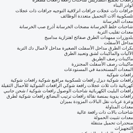
لوادر البناء
جرافات ذات عجلات
جرافات انزلاقية التوجيه
جرافات ذات عجلات
تلسكوبية
آلات التحميل متعددة الوظائف
معدات الخرسانة
شاحنات خلط الخرسانة
مضخات الخرسانة
أذرع صب الخرسانة
معدات تقليب التربة
بلدوزرات
ممهدات الطرق
صفائح اهتزازية
مداميج
مداحل الأسفلت
بكرات الطرق
مداحل الأسفلت الصغيرة
مداحل لأعمال دك التربة
الآليات والماكينات لشق وتعبيد الطرق
ماكينات رصف الطريق
ماكينات رصف الأسفلت المجنزرة
المعدات المستخدمة في المستودعات
رافعات شوكية
رافعات شوكية ديزل
رافعات تلسكوبية
مرافيع شوكية
رافعات شوكية
كهربائية
ذات ثلاث عجلات رافعة شوكي
الرافعات الشوكية للأحمال الثقيلة
رافعات البليت الكهربائية
شاحنات الوصول
رافعات شوكية / شحن جانبي
رافعات يدوية بمنصة نقالة
رافعات ترتيب البضائع
رافعات شوكية لطرق
وعرة
عربات نقل البالات المزودة بميزان
معدات المناولة
شاحنات بالات ذات رافعة عالية
معدات تثبيت الحمولة
منحدرات تحميل متنقلة
التجهيزات