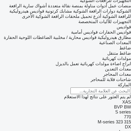
التجهيزات للرافعات الشوكية
منصات عمل
أدوات مناولة بمنصة نقالة متعددة
أشواك سارية الرافعة
الشوكية
دوارات الرافعة الشوكية
مشابك كرتونية
قواديس هيدروليكية
للرافعة الشوكية
أذرع تحميل
ملحقات الرافعة الشوكية الأخرى
التجهيزات للآليات المتخصصة
قواديس
قواديس الحفارات
قواديس أمامية
مطارق هيدروليكية
قواديس محارية / مخلبية
الضاغطات اللوحية الحفارة
المعدات الصناعية
ضاغط
ضاغط متنقل
مولدات كهربائية
ابراج اضاءة
مولدات كهربائية تعمل بالديزل
معدات التعدين
معدات المحاجر
شاحنات قلابة للمحاجر
الماركة
لم يتم العثور على نتائج لهذا الاستعلام
XAS
BVP
BW
S series
770
M-series
323
315
DX