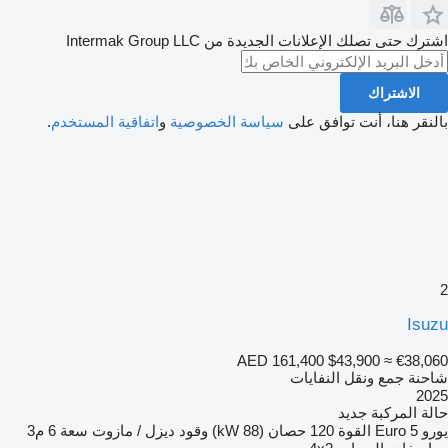
اشترك حتى تصلك الإعلانات الجديدة من Intermak Group LLC
الاشتراك
بالنقر هنا، أنت توافق على
سياسة الخصوصية
و
اتفاقية المستخدم
.
2
Isuzu
AED 161,400
$43,900
≈ €38,060
شاحنة جمع ونقل النفايات
2025
حالة المركبة
جديد
يورو
Euro 5
القوة
120 حصان (88 kW)
وقود
ديزل / مازوت
سعة
6 م3