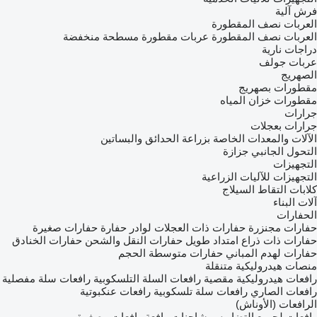
فرش آلية
العربات نصف المقطورة
العربات نصف المقطورة عربات مقطورة مسطحة منخفضة
دراجات نارية
عربات جولف
الصهريج
مقطورات بصهريج
مقطورات خزان المياه
جرارات
جرارات بعجلات
الآلات والمعدات الخاصة بزراعة الحدائق والبساتين
التحول الجانبي جزازة
التجهيزات
التجهيزات للآليات الزراعية
كلابات التقاط السيلاج
آلات البناء
الحفارات
حفارات مجنزرة
حفارات ذات العجلات
لوادر حفارة
حفارات صغيرة
حفارات ذات ذراع امتداد طويل
حفارات النقل والشحن
حفارات الخنادق
حفارات لهدم المباني
حفارات متوسطة الحجم
منصات هيدروليكية متنقلة
رافعات هيدروليكية مقصية
رافعات السلة التلسكوبية
رافعات سلة مفصلية
رافعات الصاري
رافعات سلة تلسكوبية
رافعات عنكبوتية
الرافعات (الأوناش)
رافعات لجميع التضاريس
شاحنات رافعة
رافعات مصغرة