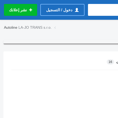
دخول / التسجيل
نشر إعلانك
Autoline
LA-JO TRANS s.r.o.
16