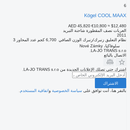
6
Kögel COOL MAAX
AED 45,820
€10,800
≈ $12,480
العربات نصف المقطورة شاحنة التبريد
2011
نظام التعليق
زنبرك/زنبرك
الوزن الصافي
6,700 كجم
عدد المحاور
3
سلوفاكيا، Nové Zámky
LA-JO TRANS s.r.o.
الاتصال بالبائع
اشترك حتى تصلك الإعلانات الجديدة من LA-JO TRANS s.r.o.
الاشتراك
بالنقر هنا، أنت توافق على
سياسة الخصوصية
و
اتفاقية المستخدم
.