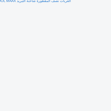
العربات نصف المقطورة شاحنة التبريد Kögel COOL MAAX