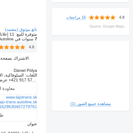
16 مراجعات
4.8
Source: Google Maps
بائع موثوق (معتمد)
متوفرة للبيع:
11 إعلانات
7
سنوات في Autoline
4.8
الاشتراك بصفحة ال
Dániel Pólya
اللغات:
السلوفاكية، الإ
+421 917 57...
عرض
معاودة ا
www.lajotrans.sk
ajo-trans.autoline.sk/
مشاهدة جميع الصور (1)
1629630407279761/
طل
عنوان