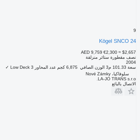
9
Kögel SNCO 24
AED 9,759
€2,300
≈ $2,657
نصف مقطورة ستائر منزلقة
2004
سعة
101.33 م3
الوزن الصافي
6,875 كجم
عدد المحاور
3
Low Deck
✓
سلوفاكيا، Nové Zámky
LA-JO TRANS s.r.o.
الاتصال بالبائع