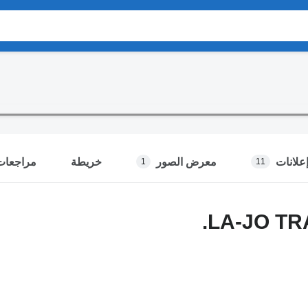
علانات
معرض الصور
خريطة
مراجعات
1
11
LA-JO TRA