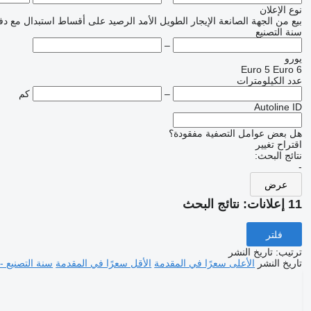
نوع الإعلان
بيع
من الجهة الصانعة
الإيجار الطويل الأمد
الرصيد
على أقساط
استبدال مع دف
سنة التصنيع
–
يورو
Euro 5
Euro 6
عدد الكيلومترات
–
كم
Autoline ID
هل بعض عوامل التصفية مفقودة؟
اقتراح تغيير
نتائج البحث:
-
عرض
11 إعلانات:
نتائج البحث
فلتر
ترتيب
:
تاريخ النشر
تاريخ النشر
الأعلى سعرًا في المقدمة
الأقل سعرًا في المقدمة
سنة التصنيع -