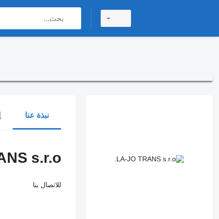
نبذة عنا
إ
NS s.r.o.
للاتصال بنا