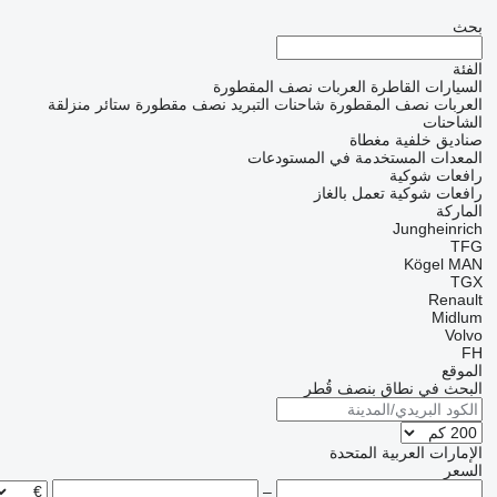
بحث
الفئة
السيارات القاطرة
العربات نصف المقطورة
العربات نصف المقطورة شاحنات التبريد
نصف مقطورة ستائر منزلقة
الشاحنات
صناديق خلفية مغطاة
المعدات المستخدمة في المستودعات
رافعات شوكية
رافعات شوكية تعمل بالغاز
الماركة
Jungheinrich
TFG
Kögel
MAN
TGX
Renault
Midlum
Volvo
FH
الموقع
البحث في نطاق بنصف قُطر
الإمارات العربية المتحدة
السعر
–