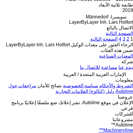
طابعة ثلاثية الأبعاد
2019
سويسرا، Männedorf
LayerByLayer Inh. Lars Holfort
الاتصال بالبائع
الصفحة التالية
1
2
3
4
الصفحة التالية
الرجاء العثور على معدات الوكيل LayerByLayer Inh. Lars Holfort
ضمن هذه الفئات
المعدات الصناعية
شركة
نبذة عنا
مساعدة
للاتصال بنا
الإمارات العربية المتحدة / العربية
معلومات
الشروط والأحكام
سياسة الخصوصية
نصائح للأمان
مراجعات حول
Autoline
دليل (كتالوج) العلامات التجارية
عروضنا
الإعلان في موقع Autoline.
نشر إعلانك
ضع ملصقًا إعلانيًا
برنامج
فرعي
للشركات
مشروعاتنا
Autoline™
Machineryline™