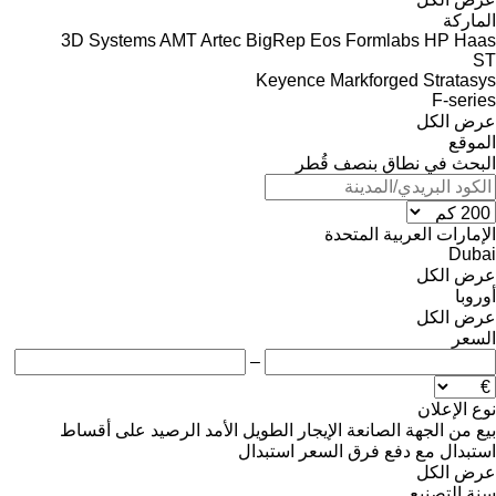
الماركة
3D Systems
AMT
Artec
BigRep
Eos
Formlabs
HP
Haas
ST
Keyence
Markforged
Stratasys
F-series
عرض الكل
الموقع
البحث في نطاق بنصف قُطر
الإمارات العربية المتحدة
Dubai
عرض الكل
أوروبا
عرض الكل
السعر
–
نوع الإعلان
بيع
من الجهة الصانعة
الإيجار الطويل الأمد
الرصيد
على أقساط
استبدال مع دفع فرق السعر
استبدال
عرض الكل
سنة التصنيع