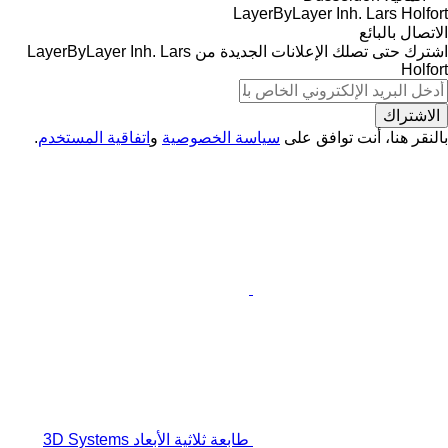
LayerByLayer Inh. Lars Holfort
الاتصال بالبائع
اشترك حتى تصلك الإعلانات الجديدة من LayerByLayer Inh. Lars
Holfort
الاشتراك
بالنقر هنا، أنت توافق على
سياسة الخصوصية
و
اتفاقية المستخدم
.
طابعة ثلاثية الأبعاد 3D Systems