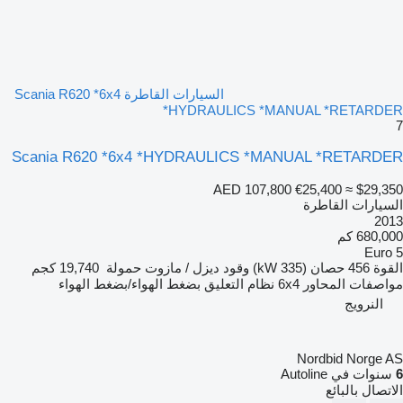
السيارات القاطرة Scania R620 *6x4
*HYDRAULICS *MANUAL *RETARDER
7
Scania R620 *6x4 *HYDRAULICS *MANUAL *RETARDER
AED 107,800
€25,400
≈ $29,350
السيارات القاطرة
2013
680,000 كم
Euro 5
القوة
456 حصان (335 kW)
وقود
ديزل / مازوت
حمولة
19,740 كجم
مواصفات المحاور
6x4
نظام التعليق
بضغط الهواء/بضغط الهواء
النرويج
Nordbid Norge AS
6
سنوات في Autoline
الاتصال بالبائع