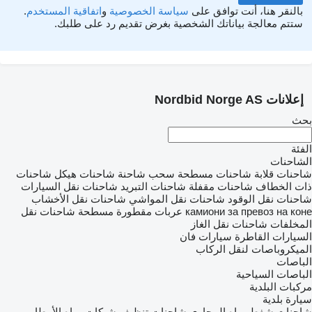
بالنقر هنا، أنت توافق على
سياسة الخصوصية
و
اتفاقية المستخدم
.
ستتم معالجة بياناتك الشخصية بغرض تقديم رد على طلبك.
إعلانات Nordbid Norge AS
بحث
الفئة
الشاحنات
شاحنات قلابة
شاحنات مسطحة
سحب شاحنة
شاحنات هيكل
شاحنات
ذات الخطاف
شاحنات مقفلة
شاحنات التبريد
شاحنات نقل السيارات
شاحنات نقل الوقود
شاحنات نقل المواشي
شاحنات نقل الأخشاب
камиони за превоз на коне
عربات مقطورة مسطحة
شاحنات نقل
المخلفات
شاحنات نقل الغاز
السيارات القاطرة
سيارات فان
الميكروباصات لنقل الركاب
الباصات
الباصات السياحية
مركبات البلدية
سيارة بلدية
شاحنات شفط مياه المجاري
شاحنات تنظيف شبكات مياه الأمطار