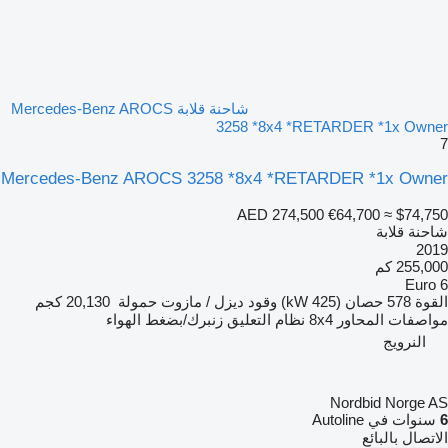
شاحنة قلابة Mercedes-Benz AROCS
3258 *8x4 *RETARDER *1x Owner
7
Mercedes-Benz AROCS 3258 *8x4 *RETARDER *1x Owner
AED 274,500
€64,700
≈ $74,750
شاحنة قلابة
2019
255,000 كم
Euro 6
القوة
578 حصان (425 kW)
وقود
ديزل / مازوت
حمولة
20,130 كجم
مواصفات المحاور
8x4
نظام التعليق
زنبرك/بضغط الهواء
النرويج
Nordbid Norge AS
6
سنوات في Autoline
الاتصال بالبائع