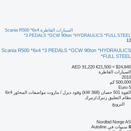
السيارات القاطرة Scania R500 *6x4
*3 PEDALS *GCW 90ton *HYDRAULICS *FULL STEEL
12
Scania R500 *6x4 *3 PEDALS *GCW 90ton *HYDRAULICS
*FULL STEEL
AED 91,220
€21,500
≈ $24,840
السيارات القاطرة
2010
500,000 كم
Euro 5
القوة
501 حصان (368 kW)
وقود
ديزل / مازوت
مواصفات المحاور
6x4
نظام التعليق
زنبرك/زنبرك
النرويج
Nordbid Norge AS
6
سنوات في Autoline