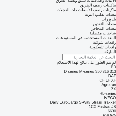
الآليات والماكينات لشق وتعبيد الطرق
ماكينات رصف الطريق
ماكينات رصف الأسفلت ذات العجلات
معدات تقليب التربة
بلدوزرات
معدات التعدين
معدات المحاجر
شاحنات مفصلية
المعدات المستخدمة في المستودعات
رافعات شوكية
رافعات تلسكوبية
الماركة
لم يتم العثور على نتائج لهذا الاستعلام
BB
D series
M-series
950
316
313
DAF
CF
LF
XF
Agrotron
ZX
HL-series
IVECO
Daily
EuroCargo
S-Way
Stralis
Trakker
1CX
Fastrac
JS
6630
PW
WA