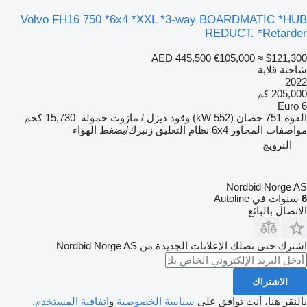
Volvo FH16 750 *6x4 *XXL *3-way BOARDMATIC *HUB
REDUCT. *Retarder
AED 445,500
€105,000
≈ $121,300
شاحنة قلابة
2022
205,000 كم
Euro 6
القوة
751 حصان (552 kW)
وقود
ديزل / مازوت
حمولة
15,730 كجم
مواصفات المحاور
6x4
نظام التعليق
زنبرك/بضغط الهواء
النرويج
Nordbid Norge AS
6
سنوات في Autoline
الاتصال بالبائع
اشترك حتى تصلك الإعلانات الجديدة من Nordbid Norge AS
الاشتراك
بالنقر هنا، أنت توافق على
سياسة الخصوصية
و
اتفاقية المستخدم
.