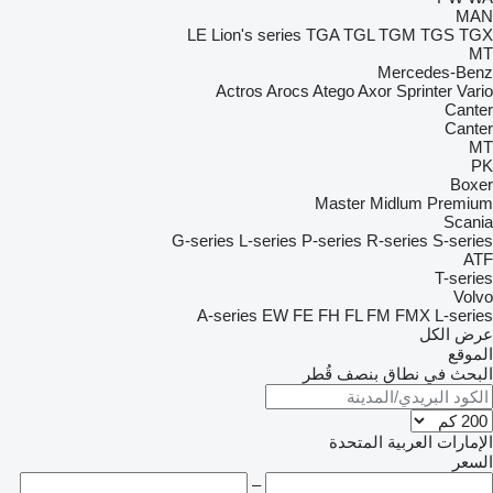
MAN
LE
Lion's series
TGA
TGL
TGM
TGS
TGX
MT
Mercedes-Benz
Actros
Arocs
Atego
Axor
Sprinter
Vario
Canter
Canter
MT
PK
Boxer
Master
Midlum
Premium
Scania
G-series
L-series
P-series
R-series
S-series
ATF
T-series
Volvo
A-series
EW
FE
FH
FL
FM
FMX
L-series
عرض الكل
الموقع
البحث في نطاق بنصف قُطر
الإمارات العربية المتحدة
السعر
–