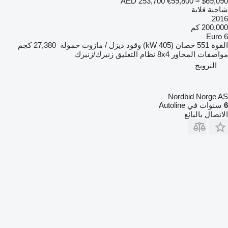
AED 253,700
€59,800
≈ $69,090
شاحنة قلابة
2016
200,000 كم
Euro 6
القوة
551 حصان (405 kW)
وقود
ديزل / مازوت
حمولة
27,380 كجم
مواصفات المحاور
8x4
نظام التعليق
زنبرك/زنبرك
النرويج
Nordbid Norge AS
6
سنوات في Autoline
الاتصال بالبائع