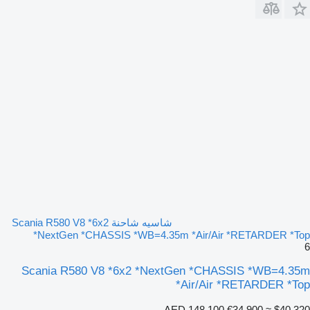
شاسيه شاحنة Scania R580 V8 *6x2
*NextGen *CHASSIS *WB=4.35m *Air/Air *RETARDER *Top
6
Scania R580 V8 *6x2 *NextGen *CHASSIS *WB=4.35m
*Air/Air *RETARDER *Top
AED 148,100
€34,900
≈ $40,320