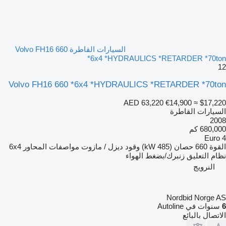
السيارات القاطرة Volvo FH16 660
*6x4 *HYDRAULICS *RETARDER *70ton
12
Volvo FH16 660 *6x4 *HYDRAULICS *RETARDER *70ton
AED 63,220
€14,900
≈ $17,220
السيارات القاطرة
2008
680,000 كم
Euro 4
القوة
660 حصان (485 kW)
وقود
ديزل / مازوت
مواصفات المحاور
6x4
نظام التعليق
زنبرك/بضغط الهواء
النرويج
Nordbid Norge AS
6
سنوات في Autoline
الاتصال بالبائع