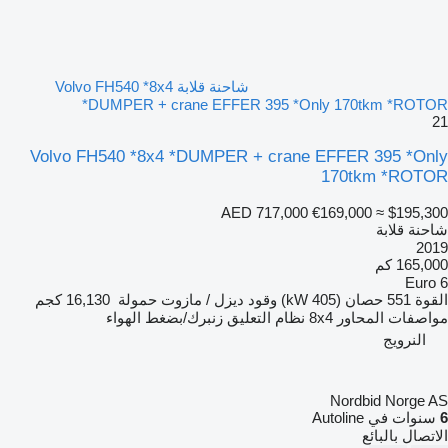
شاحنة قلابة Volvo FH540 *8x4
*DUMPER + crane EFFER 395 *Only 170tkm *ROTOR
21
Volvo FH540 *8x4 *DUMPER + crane EFFER 395 *Only
170tkm *ROTOR
AED 717,000
€169,000
≈ $195,300
شاحنة قلابة
2019
165,000 كم
Euro 6
القوة
551 حصان (405 kW)
وقود
ديزل / مازوت
حمولة
16,130 كجم
مواصفات المحاور
8x4
نظام التعليق
زنبرك/بضغط الهواء
النرويج
Nordbid Norge AS
6
سنوات في Autoline
الاتصال بالبائع