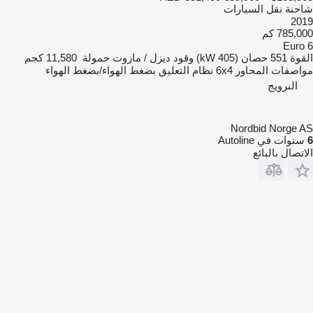
شاحنة نقل السيارات
2019
785,000 كم
Euro 6
القوة
551 حصان (405 kW)
وقود
ديزل / مازوت
حمولة
11,580 كجم
مواصفات المحاور
6x4
نظام التعليق
بضغط الهواء/بضغط الهواء
النرويج
Nordbid Norge AS
6
سنوات في Autoline
الاتصال بالبائع