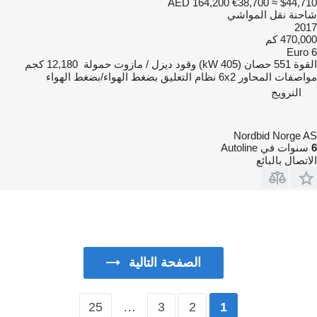
AED 164,200
€38,700
≈ $44,710
شاحنة نقل المواشي
2017
470,000 كم
Euro 6
القوة
551 حصان (405 kW)
وقود
ديزل / مازوت
حمولة
12,180 كجم
مواصفات المحاور
6x2
نظام التعليق
بضغط الهواء/بضغط الهواء
النرويج
Nordbid Norge AS
6
سنوات في Autoline
الاتصال بالبائع
الصفحة التالية
25
…
3
2
1