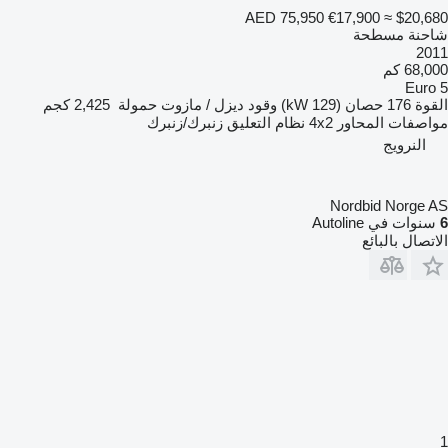
AED 75,950
€17,900
≈ $20,680
شاحنة مسطحة
2011
68,000 كم
Euro 5
القوة
176 حصان (129 kW)
وقود
ديزل / مازوت
حمولة
2,425 كجم
مواصفات المحاور
4x2
نظام التعليق
زنبرك/زنبرك
النرويج
Nordbid Norge AS
6
سنوات في Autoline
الاتصال بالبائع
1