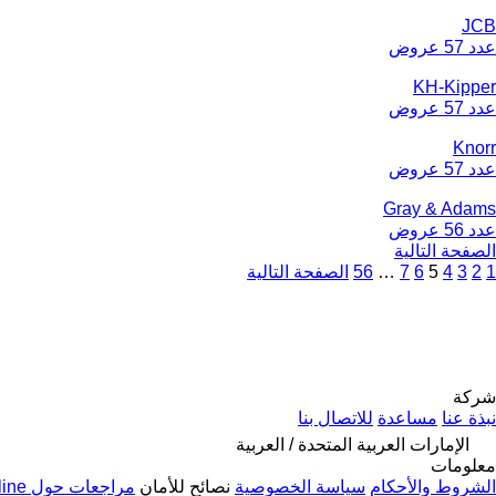
JCB
عدد 57 عروض
KH-Kipper
عدد 57 عروض
Knorr
عدد 57 عروض
Gray & Adams
عدد 56 عروض
الصفحة التالية
1
2
3
4
5
6
7
…
56
الصفحة التالية
شركة
نبذة عنا
مساعدة
للاتصال بنا
الإمارات العربية المتحدة / العربية
معلومات
الشروط والأحكام
سياسة الخصوصية
نصائح للأمان
مراجعات حول Autoline