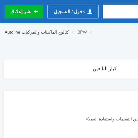
دخول / التسجيل
نشر إعلانك
BPW
كتالوج الماكينات والمركبات
Autoline
كبار البائعين
لتقييمات واستفادة العملاء