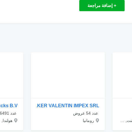
+ إضافة مراجعة
cks B.V.
T.A WALKER VALENTIN IMPEX SRL
‏ عدد 54 عروض
‏ عدد 6491 عروض
هولندا, مقاطعة شمال برابنت, Roosendaal, Aanwas 25
رومانيا