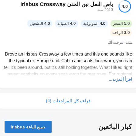
not hunting for switches. Steering/brakes feel normal for this
باص النقل بين المدن Irisbus Crossway
4.0
class. Comfort-wise, if the seats are worn and A/C is
2010 سنة
questionable, you’ll feel it on longer shifts. Still, for the money
(sounds like it was basically free) you can’t really complain too
5.0
السعر
4.0
الموثوقية
4.0
الصيانة
4.0
التشغيل
much, just plan some maintenance time.
3.0
الراحة
تمت الترجمة آليًا
Drove an Irisbus Crossway a few times and this one sounds like
the typical ex-Europe unit. Cabin and seats look worn, you can
tell it’s been around, but it’s still holding together. What I liked right
away: seatbelts on every seat, even the rear rows. For regional
اقرأ المزيد...
runs that’s a big plus, less stress with inspections.
Driver area is simple. Radio/head unit is there, plastics are
قراءة كل المراجعات (4)
scuffed, but everything is where you expect it. Control feel is
okay, nothing fancy, but you don’t fight it. Only question mark is
the A/C… if it’s not working, passengers will complain fast in
summer. Overall it’s fine for first route days, just don’t expect it to
كبار البائعين
جميع الباعة Irisbus
feel new.