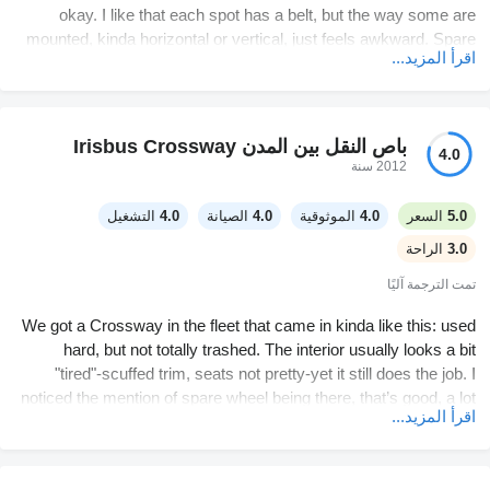
okay. I like that each spot has a belt, but the way some are
mounted, kinda horizontal or vertical, just feels awkward. Spare
اقرأ المزيد...
tire placement seems random. For being a bus that's already
seen action in Europe, it's holding up decent although all the
scratches and worn parts show its history. Haven't had any
weird noises or real issues on the road yet. The driver's area has
باص النقل بين المدن Irisbus Crossway
4.0
some wear, but nothing that stopped me from my route. AC is a
2012 سنة
mystery, could be busted or just off. Not super comfy for long
shifts, honestly. But gets people from A to B.
5.0
السعر
4.0
الموثوقية
4.0
الصيانة
4.0
التشغيل
3.0
الراحة
تمت الترجمة آليًا
We got a Crossway in the fleet that came in kinda like this: used
hard, but not totally trashed. The interior usually looks a bit
"tired"-scuffed trim, seats not pretty-yet it still does the job. I
noticed the mention of spare wheel being there, that’s good, a lot
اقرأ المزيد...
of hand-me-down buses come missing random stuff.
From the driver seat it’s straightforward. You hop in and you’re