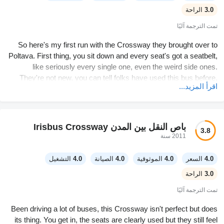
3.0
الراحة
تمت الترجمة آليًا
So here's my first run with the Crossway they brought over to
Poltava. First thing, you sit down and every seat's got a seatbelt,
like seriously every single one, even the weird side ones.
They're not new, you can tell folks have used this bus before,
اقرأ المزيد...
stuff's a little scratched up-definitely seen some miles. Still,
nothing falling apart. Noticed the spare right away, it just sort of
sits out there. Driver area is alright, the radio and wheel, a bit
worn but does the job. Can't say much about the AC though,
باص النقل بين المدن Irisbus Crossway
3.8
nobody knows if it even works. Did my first route, nothing too
2011 سنة
wild happened. Wouldn't call it fancy, but it's steady.
4.0
السعر
4.0
الموثوقية
4.0
الصيانة
4.0
التشغيل
3.0
الراحة
تمت الترجمة آليًا
Been driving a lot of buses, this Crossway isn't perfect but does
its thing. You get in, the seats are clearly used but they still feel