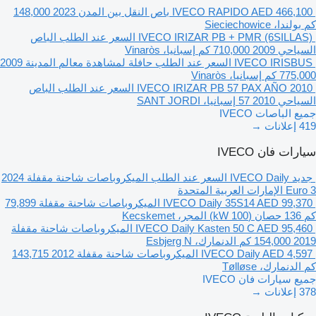
AED 466,100
IVECO RAPIDO
باص النقل بين المدن
2023
148,000
كم
بولندا، Sieciechowice
IVECO IRIZAR PB + PMR (6SILLAS)
السعر عند الطلب
الباص
السياحي
2009
710,000 كم
إسبانيا، Vinaròs
IVECO IRISBUS
السعر عند الطلب
حافلة لمشاهدة معالم المدينة
2009
775,000 كم
إسبانيا، Vinaròs
IVECO IRIZAR PB 57 PAX AÑO 2010
السعر عند الطلب
الباص
السياحي
2010
57
إسبانيا، SANT JORDI
جميع الباصات IVECO
419 إعلانات →
سيارات فان IVECO
جديد IVECO Daily
السعر عند الطلب
الميكروباصات شاحنة مقفلة
2024
Euro 3
الإمارات العربية المتحدة
AED 99,370
IVECO Daily 35S14
الميكروباصات شاحنة مقفلة
79,899
كم
136 حصان (100 kW)
المجر، Kecskemet
AED 95,460
IVECO Daily Kasten 50 C
الميكروباصات شاحنة مقفلة
2019
154,000 كم
الدنمارك، Esbjerg N
AED 4,597
IVECO Daily
الميكروباصات شاحنة مقفلة
2012
143,715
كم
الدنمارك، Tølløse
جميع سيارات فان IVECO
378 إعلانات →