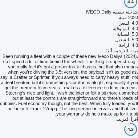
4.4
شاحنة خفيفة IVECO Daily
2020 سنة
4.0
السعر
4.0
الموثوقية
5.0
الصيانة
5.0
التشغيل
4.0
الراحة
تمت الترجمة آليًا
Been running a fleet with a couple of these new Iveco Dailys (2024),
so I spend a lot of time behind the wheel. The thing is super strong -
you really feel it’s got a proper truck chassis, but that also means
when you’re driving the 3.5t version, the payload isn’t as good as,
say, a Crafter or Sprinter. If you always need to carry heavy stuff, not
a deal breaker, but it’s something. Comfort is alright, especially if you
get the memory foam seats - makes a difference on long journeys.
Steering’s nice and light. I wish the interior felt a bit more upmarket
but at least the controls are straightforward and there’s loads of
cubbies. Fuel economy though, not the best. When fully loaded, you’ll
be lucky to crack 27mpg. The long service intervals and that five-
year warranty do help make up for it a bit.
اقرأ المزيد...
4.2