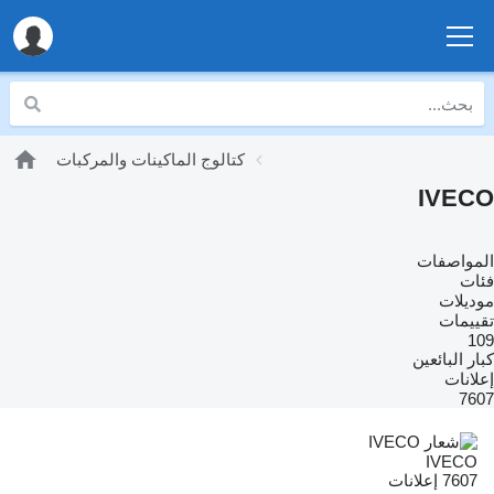
كتالوج الماكينات والمركبات
IVECO
المواصفات
فئات
موديلات
تقييمات
109
كبار البائعين
إعلانات
7607
IVECO
7607 إعلانات