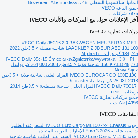
ألمانيا, ساكسونيا السفلى, Bovenden, Alte Bundesstr. 48
جميع الباعة IVECO
7975 شركات →
آخر الإعلانات حول بيع المركبات والآليات IVECO
مركبات تجارية IVECO
IVECO Daily 35C16 3.0 BAKWAGEN MEUBELBAK MET
AED 131,100
LAADKLEP ZIJDEUR
شاحنة مقفلة < 3.5طن
2022
134,745 كم
هولندا، Mijdrecht
IVECO Daily 35c-15 Śmieciarka/Zgniatarka/Wywrotka ! 3.0 HPI !
AED 48,770
150 K
شاحنة قلابة < 3.5طن
2008
264,000 كم
بولندا،
Nowy Sącz
IVECO EUROCARGO 100E 190
المزاد العلني
شاحنة قلابة < 3.5طن
2018
28,081 كم
بريطانيا، Doncaster
IVECO Daily 70C17
المزاد العلني
شاحنة مسطحة < 3.5طن
2014
بريطانيا، Leeds
جميع مركبات تجارية IVECO
4396 إعلانات →
الشاحنات IVECO
جديد IVECO Euro Cargo ML150 4x4 Chassis
السعر عند الطلب
شاسيه شاحنة
2026
Euro 3
الإمارات العربية المتحدة
جديد IVECO Euro Cargo ML180
السعر عند الطلب
شاسيه شاحنة