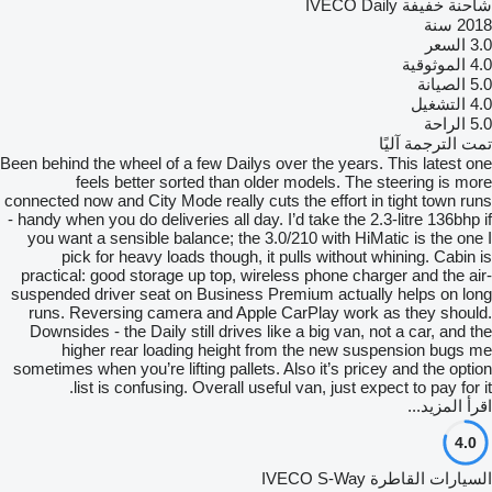
شاحنة خفيفة IVECO Daily
2018 سنة
3.0
السعر
4.0
الموثوقية
5.0
الصيانة
4.0
التشغيل
5.0
الراحة
تمت الترجمة آليًا
Been behind the wheel of a few Dailys over the years. This latest one
feels better sorted than older models. The steering is more
connected now and City Mode really cuts the effort in tight town runs
- handy when you do deliveries all day. I’d take the 2.3-litre 136bhp if
you want a sensible balance; the 3.0/210 with HiMatic is the one I
pick for heavy loads though, it pulls without whining. Cabin is
practical: good storage up top, wireless phone charger and the air-
suspended driver seat on Business Premium actually helps on long
runs. Reversing camera and Apple CarPlay work as they should.
Downsides - the Daily still drives like a big van, not a car, and the
higher rear loading height from the new suspension bugs me
sometimes when you’re lifting pallets. Also it’s pricey and the option
list is confusing. Overall useful van, just expect to pay for it.
اقرأ المزيد...
4.0
السيارات القاطرة IVECO S-Way