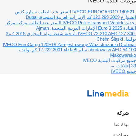
مركبات البلدية IVECO
IVECO EUROCARGO 140E21
السعر عند الطلب
سيارة كنس
الشوارع
2009
122,289 كم
الإمارات العربية المتحدة، Dubai
جديد IVECO Police transport Vehicle
السعر عند الطلب
مركبة مركز
القيادة
2025
Euro 3
الإمارات العربية المتحدة، Ajman
AED 127,300
IVECO 72-210
شاحنة شفط مياه المجاري
2015
4 م3
بولندا، Chełm Śląski
IVECO EuroCargo 120E18 Zarejestrowany Wóz strażacki Drabina
AED 54,100
obrotowa w
سلم الإطفاء
2001
17,222 كم
بولندا،
Mąkowarsko
جميع مركبات البلدية IVECO
33 إعلانات →
جميع IVECO
شركة
نبذة عنا
مساعدة