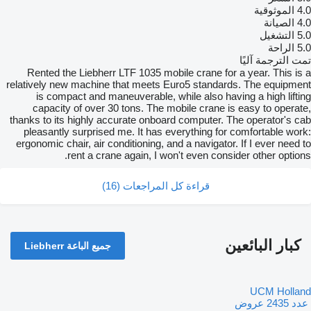
4.0
الموثوقية
4.0
الصيانة
5.0
التشغيل
5.0
الراحة
تمت الترجمة آليًا
Rented the Liebherr LTF 1035 mobile crane for a year. This is a
relatively new machine that meets Euro5 standards. The equipment
is compact and maneuverable, while also having a high lifting
capacity of over 30 tons. The mobile crane is easy to operate,
thanks to its highly accurate onboard computer. The operator's cab
pleasantly surprised me. It has everything for comfortable work:
ergonomic chair, air conditioning, and a navigator. If I ever need to
rent a crane again, I won't even consider other options.
قراءة كل المراجعات (16)
كبار البائعين
جميع الباعة Liebherr
UCM Holland
‏ عدد 2435 عروض