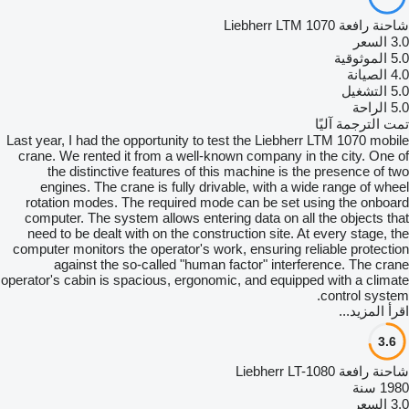
شاحنة رافعة Liebherr LTM 1070
3.0
السعر
5.0
الموثوقية
4.0
الصيانة
5.0
التشغيل
5.0
الراحة
تمت الترجمة آليًا
Last year, I had the opportunity to test the Liebherr LTM 1070 mobile
crane. We rented it from a well-known company in the city. One of
the distinctive features of this machine is the presence of two
engines. The crane is fully drivable, with a wide range of wheel
rotation modes. The required mode can be set using the onboard
computer. The system allows entering data on all the objects that
need to be dealt with on the construction site. At every stage, the
computer monitors the operator's work, ensuring reliable protection
against the so-called "human factor" interference. The crane
operator's cabin is spacious, ergonomic, and equipped with a climate
control system.
اقرأ المزيد...
3.6
شاحنة رافعة Liebherr LT-1080
1980 سنة
3.0
السعر