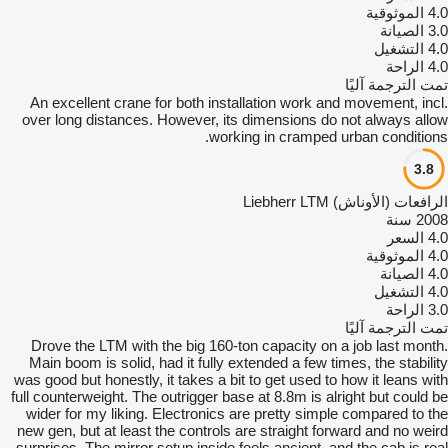
4.0
الموثوقية
3.0
الصيانة
4.0
التشغيل
4.0
الراحة
تمت الترجمة آليًا
An excellent crane for both installation work and movement, incl.
over long distances. However, its dimensions do not always allow
working in cramped urban conditions.
3.8
الرافعات (الأوناش) Liebherr LTM
2008 سنة
4.0
السعر
4.0
الموثوقية
4.0
الصيانة
4.0
التشغيل
3.0
الراحة
تمت الترجمة آليًا
Drove the LTM with the big 160-ton capacity on a job last month.
Main boom is solid, had it fully extended a few times, the stability
was good but honestly, it takes a bit to get used to how it leans with
full counterweight. The outrigger base at 8.8m is alright but could be
wider for my liking. Electronics are pretty simple compared to the
new gen, but at least the controls are straight forward and no weird
surprises. The mirror setup inside feels ancient, and the cab is real