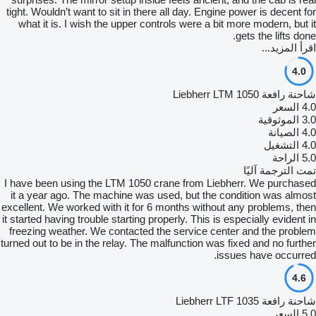
tight. Wouldn’t want to sit in there all day. Engine power is decent for
what it is. I wish the upper controls were a bit more modern, but it
gets the lifts done.
اقرأ المزيد...
4.0
شاحنة رافعة Liebherr LTM 1050
4.0
السعر
3.0
الموثوقية
4.0
الصيانة
4.0
التشغيل
5.0
الراحة
تمت الترجمة آليًا
I have been using the LTM 1050 crane from Liebherr. We purchased
it a year ago. The machine was used, but the condition was almost
excellent. We worked with it for 6 months without any problems, then
it started having trouble starting properly. This is especially evident in
freezing weather. We contacted the service center and the problem
turned out to be in the relay. The malfunction was fixed and no further
issues have occurred.
4.6
شاحنة رافعة Liebherr LTF 1035
5.0
السعر