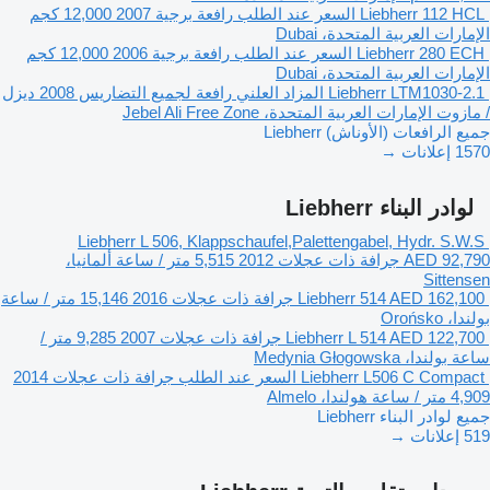
Liebherr 112 HCL
السعر عند الطلب
رافعة برجية
2007
12,000 كجم
الإمارات العربية المتحدة، Dubai
Liebherr 280 ECH
السعر عند الطلب
رافعة برجية
2006
12,000 كجم
الإمارات العربية المتحدة، Dubai
Liebherr LTM1030-2.1
المزاد العلني
رافعة لجميع التضاريس
2008
ديزل
/ مازوت
الإمارات العربية المتحدة، Jebel Ali Free Zone
جميع الرافعات (الأوناش) Liebherr
1570 إعلانات →
لوادر البناء Liebherr
Liebherr L 506, Klappschaufel,Palettengabel, Hydr. S.W.S
AED 92,790
جرافة ذات عجلات
2012
5,515 متر / ساعة
ألمانيا،
Sittensen
AED 162,100
Liebherr 514
جرافة ذات عجلات
2016
15,146 متر / ساعة
بولندا، Orońsko
AED 122,700
Liebherr L 514
جرافة ذات عجلات
2007
9,285 متر /
ساعة
بولندا، Medynia Głogowska
Liebherr L506 C Compact
السعر عند الطلب
جرافة ذات عجلات
2014
4,909 متر / ساعة
هولندا، Almelo
جميع لوادر البناء Liebherr
519 إعلانات →