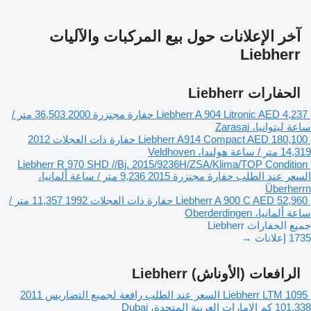
آخر الإعلانات حول بيع المركبات والآليات
Liebherr
الحفارات Liebherr
AED 4,237
Liebherr A 904 Litronic
حفارة مجنزرة
2000
36,503 متر /
ساعة
ليتوانيا، Zarasai
AED 180,100
Liebherr A914 Compact
حفارة ذات العجلات
2012
14,319 متر / ساعة
هولندا، Veldhoven
Liebherr R 970 SHD //Bj. 2015/9236H/ZSA/Klima/TOP Condition
السعر عند الطلب
حفارة مجنزرة
2015
9,236 متر / ساعة
ألمانيا،
Überherrn
AED 52,960
Liebherr A 900 C
حفارة ذات العجلات
1992
11,357 متر /
ساعة
ألمانيا، Oberderdingen
جميع الحفارات Liebherr
1735 إعلانات →
الرافعات (الأوناش) Liebherr
Liebherr LTM 1095
السعر عند الطلب
رافعة لجميع التضاريس
2011
101,338 كم
الإمارات العربية المتحدة، Dubai