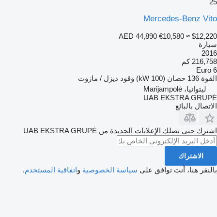
25
Mercedes-Benz Vito
AED 44,890
€10,580
≈ $12,220
سيارة
2016
216,758 كم
Euro 6
القوة
136 حصان (100 kW)
وقود
ديزل / مازوت
ليتوانيا، Marijampolė
UAB EKSTRA GRUPĖ
الاتصال بالبائع
اشترك حتى تصلك الإعلانات الجديدة من UAB EKSTRA GRUPĖ
الاشتراك
بالنقر هنا، أنت توافق على
سياسة الخصوصية
و
اتفاقية المستخدم
.