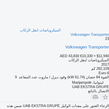
الميكروباصات لنقل الركاب
Volkswagen Transporter
23
Volkswagen Transporter
AED 43,830
€10,330
≈ $11,940
الميكروباصات لنقل الركاب
2017
282,109 كم
Euro 6
القوة
84 حصان (61.74 kW)
وقود
ديزل / مازوت
عدد المقاعد
9
ليتوانيا، Marijampolė
UAB EKSTRA GRUPĖ
الاتصال بالبائع
الرجاء العثور على معدات الوكيل UAB EKSTRA GRUPĖ ضمن هذه