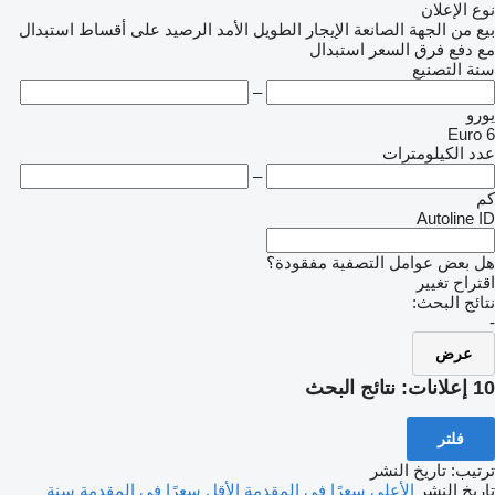
نوع الإعلان
بيع
من الجهة الصانعة
الإيجار الطويل الأمد
الرصيد
على أقساط
استبدال
مع دفع فرق السعر
استبدال
سنة التصنيع
–
يورو
Euro 6
عدد الكيلومترات
–
كم
Autoline ID
هل بعض عوامل التصفية مفقودة؟
اقتراح تغيير
نتائج البحث:
-
عرض
10 إعلانات:
نتائج البحث
فلتر
ترتيب
:
تاريخ النشر
تاريخ النشر
الأعلى سعرًا في المقدمة
الأقل سعرًا في المقدمة
سنة