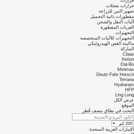
جرارات
جرارات بعجلات
تجهيز التبن للزراعة
مقطورات ذاتية التحميل
آليات النقل والشحن
العربات المقطورة
التجهيزات
التجهيزات للآليات المتخصصة
ماكينة القص الهيدروليكي
الماركة
Claas
Xerion
Dal-Bo
Minimax
Deutz-Fahr
Horsch
Terrano
Hydraram
HFP
Ling Long
عرض الكل
الموقع
البحث في نطاق بنصف قُطر
الإمارات العربية المتحدة