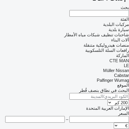
بحث
الفئة
مركبات البلدية
سيارة بلدية
شاحنات تنظيف شبكات مياه الأمطار
آلات البناء
منصات هيدروليكية متنقلة
رافعات السلة التلسكوبية
الماركة
CTE
MAN
LE
Müller
Nissan
Cabstar
Palfinger
Wumag
الموقع
البحث في نطاق بنصف قُطر
الإمارات العربية المتحدة
السعر
–