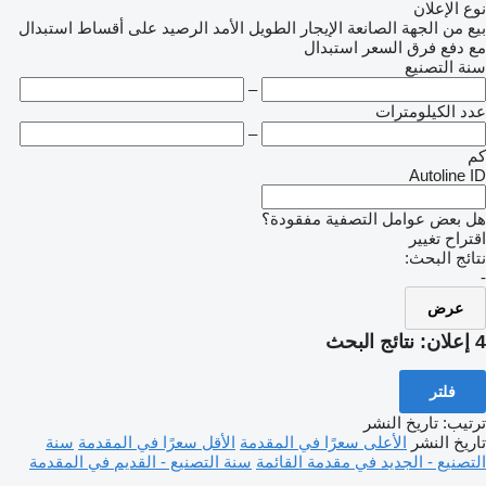
نوع الإعلان
بيع
من الجهة الصانعة
الإيجار الطويل الأمد
الرصيد
على أقساط
استبدال
مع دفع فرق السعر
استبدال
سنة التصنيع
–
عدد الكيلومترات
–
كم
Autoline ID
هل بعض عوامل التصفية مفقودة؟
اقتراح تغيير
نتائج البحث:
-
عرض
4 إعلان:
نتائج البحث
فلتر
ترتيب
:
تاريخ النشر
تاريخ النشر
الأعلى سعرًا في المقدمة
الأقل سعرًا في المقدمة
سنة
التصنيع - الجديد في مقدمة القائمة
سنة التصنيع - القديم في المقدمة