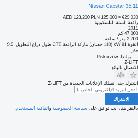
Nissan Cabstar 35.11
AED 123,200
PLN 125,000
≈ €29,030
رافعة السلة التلسكوبية
2011
47,000 كم
2,700 متر / ساعة
القوة
81 kW (110 حصان)
ماركة الرافعة
CTE
طول ذراع التطويل
9.5
متر
بولندا، Piskorzów
Z-LIFT
الاتصال بالبائع
اشترك حتى تصلك الإعلانات الجديدة من Z-LIFT
الاشتراك
بالنقر هنا، أنت توافق على
سياسة الخصوصية
و
اتفاقية المستخدم
.