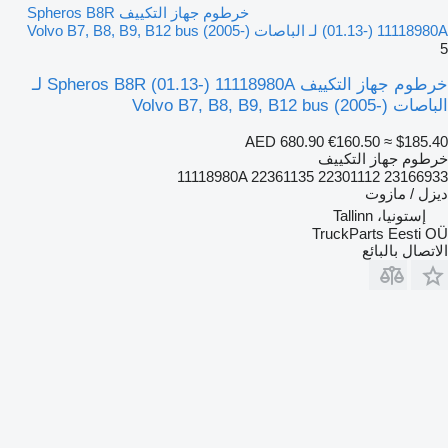
خرطوم جهاز التكييف Spheros B8R
(01.13-) 11118980A لـ الباصات Volvo B7, B8, B9, B12 bus (2005-)
5
خرطوم جهاز التكييف Spheros B8R (01.13-) 11118980A لـ
الباصات Volvo B7, B8, B9, B12 bus (2005-)
AED 680.90
€160.50
≈ $185.40
خرطوم جهاز التكييف
11118980A 22361135 22301112 23166933
ديزل / مازوت
إستونيا، Tallinn
TruckParts Eesti OÜ
الاتصال بالبائع