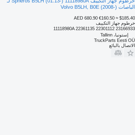
خرطوم جهاز التكييف Spheros B5LH (01.13-) 11118980A لـ
الباصات Volvo B5LH, B0E (2008-)
AED 680.90
€160.50
≈ $185.40
خرطوم جهاز التكييف
11118980A 22361135 22301112 23166933
إستونيا، Tallinn
TruckParts Eesti OÜ
الاتصال بالبائع