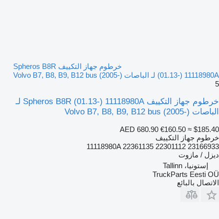
خرطوم جهاز التكييف Spheros B8R
(01.13-) 11118980A لـ الباصات Volvo B7, B8, B9, B12 bus (2005-)
5
خرطوم جهاز التكييف Spheros B8R (01.13-) 11118980A لـ
الباصات Volvo B7, B8, B9, B12 bus (2005-)
AED 680.90
€160.50
≈ $185.40
خرطوم جهاز التكييف
11118980A 22361135 22301112 23166933
ديزل / مازوت
إستونيا، Tallinn
TruckParts Eesti OÜ
الاتصال بالبائع