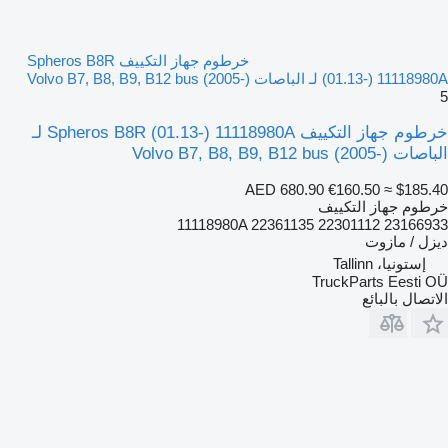
خرطوم جهاز التكييف Spheros B8R
(01.13-) 11118980A لـ الباصات Volvo B7, B8, B9, B12 bus (2005-)
5
خرطوم جهاز التكييف Spheros B8R (01.13-) 11118980A لـ
الباصات Volvo B7, B8, B9, B12 bus (2005-)
AED 680.90
€160.50
≈ $185.40
خرطوم جهاز التكييف
11118980A 22361135 22301112 23166933
ديزل / مازوت
إستونيا، Tallinn
TruckParts Eesti OÜ
الاتصال بالبائع