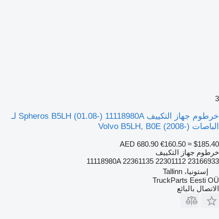
3
خرطوم جهاز التكييف Spheros B5LH (01.08-) 11118980A لـ
الباصات Volvo B5LH, B0E (2008-)
AED 680.90
€160.50
≈ $185.40
خرطوم جهاز التكييف
11118980A 22361135 22301112 23166933
إستونيا، Tallinn
TruckParts Eesti OÜ
الاتصال بالبائع