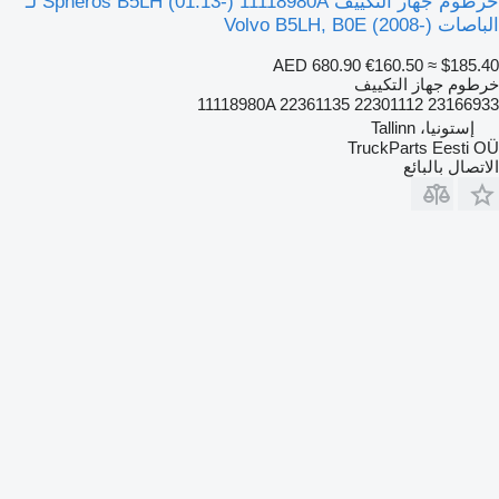
خرطوم جهاز التكييف Spheros B5LH (01.13-) 11118980A لـ
الباصات Volvo B5LH, B0E (2008-)
AED 680.90
€160.50
≈ $185.40
خرطوم جهاز التكييف
11118980A 22361135 22301112 23166933
إستونيا، Tallinn
TruckParts Eesti OÜ
الاتصال بالبائع