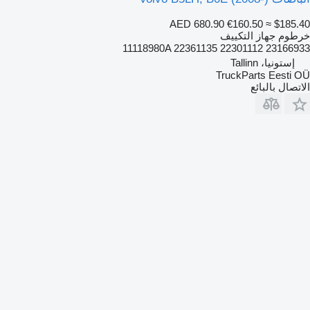
AED 680.90
€160.50
≈ $185.40
خرطوم جهاز التكييف
11118980A 22361135 22301112 23166933
إستونيا، Tallinn
TruckParts Eesti OÜ
الاتصال بالبائع