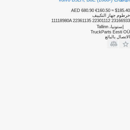
AED 680.90
€160.50
≈ $185.40
خرطوم جهاز التكييف
11118980A 22361135 22301112 23166933
إستونيا، Tallinn
TruckParts Eesti OÜ
الاتصال بالبائع