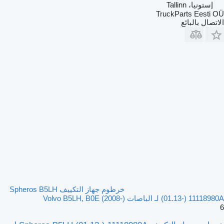
إستونيا، Tallinn
TruckParts Eesti OÜ
الاتصال بالبائع
خرطوم جهاز التكييف Spheros B5LH
(01.13-) 11118980A لـ الباصات Volvo B5LH, B0E (2008-)
6