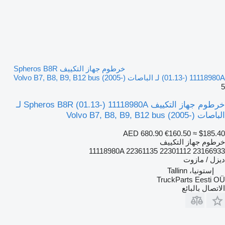
خرطوم جهاز التكييف Spheros B8R
(01.13-) 11118980A لـ الباصات Volvo B7, B8, B9, B12 bus (2005-)
5
خرطوم جهاز التكييف Spheros B8R (01.13-) 11118980A لـ
الباصات Volvo B7, B8, B9, B12 bus (2005-)
AED 680.90
€160.50
≈ $185.40
خرطوم جهاز التكييف
11118980A 22361135 22301112 23166933
ديزل / مازوت
إستونيا، Tallinn
TruckParts Eesti OÜ
الاتصال بالبائع