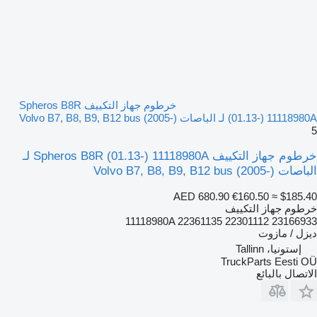
خرطوم جهاز التكييف Spheros B8R
(01.13-) 11118980A لـ الباصات Volvo B7, B8, B9, B12 bus (2005-)
5
خرطوم جهاز التكييف Spheros B8R (01.13-) 11118980A لـ
الباصات Volvo B7, B8, B9, B12 bus (2005-)
AED 680.90
€160.50
≈ $185.40
خرطوم جهاز التكييف
11118980A 22361135 22301112 23166933
ديزل / مازوت
إستونيا، Tallinn
TruckParts Eesti OÜ
الاتصال بالبائع