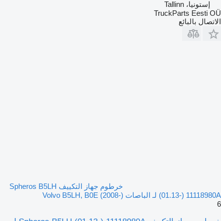
إستونيا، Tallinn
TruckParts Eesti OÜ
الاتصال بالبائع
خرطوم جهاز التكييف Spheros B5LH
(01.13-) 11118980A لـ الباصات Volvo B5LH, B0E (2008-)
6