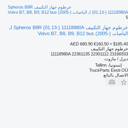
خرطوم جهاز التكييف Spheros B8R
(01.13-) 11118980A لـ الباصات Volvo B7, B8, B9, B12 bus (2005-)
5
خرطوم جهاز التكييف Spheros B8R (01.13-) 11118980A لـ
الباصات Volvo B7, B8, B9, B12 bus (2005-)
AED 680.90
€160.50
≈ $185.40
خرطوم جهاز التكييف
11118980A 22361135 22301112 23166933
ديزل / مازوت
إستونيا، Tallinn
TruckParts Eesti OÜ
الاتصال بالبائع