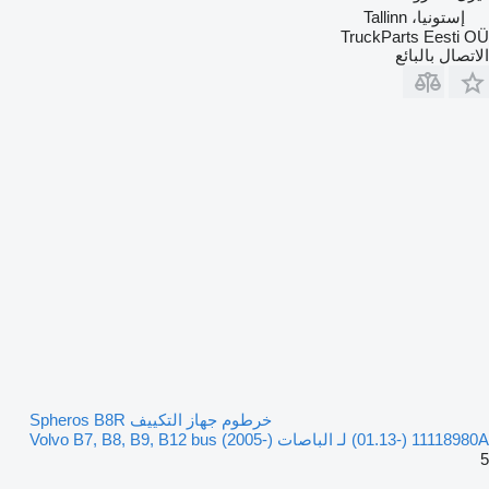
إستونيا، Tallinn
TruckParts Eesti OÜ
الاتصال بالبائع
خرطوم جهاز التكييف Spheros B8R
(01.13-) 11118980A لـ الباصات Volvo B7, B8, B9, B12 bus (2005-)
5