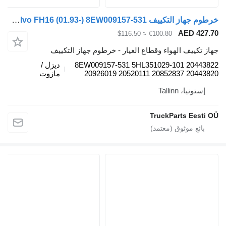
خرطوم جهاز التكييف Volvo FH16 (01.93-) 8EW009157-531 لـ السيارات القاطرة Volvo FH12, FH16, NH12, FH, VNL780 (1993-2014)
AED 427.7
≈ $116.50
€100.80
هاز تكييف الهواء وقطاع الغيار - خرطوم جهاز التكييف
8EW009157-531 5HL351029-101 2044382
ديزل /
20926019 20520111 20852837 2044382
مازوت
إستونيا، Tallinn
TruckParts Eesti O