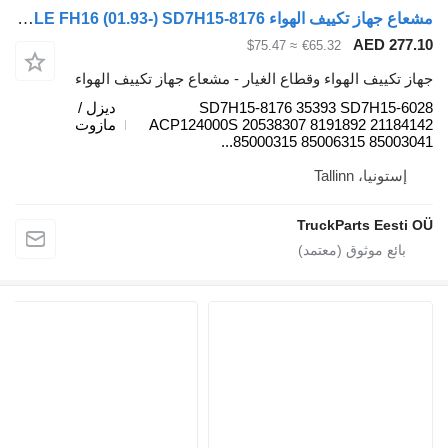
مشعاع جهاز تكييف الهواء VOLVO, MAHLE FH16 (01.93-) SD7H15-8176 لـ السيارات القاطرة Volvo FH12, FH16, NH12, FH, VNL780 (1993-2014)
AED 277.1
≈ $75.47
€65.32
هاز تكييف الهواء وقطاع الغيار - مشعاع جهاز تكييف الهواء
SD7H15-8176 35393 SD7H15-602
ديزل /
ACP124000S 20538307 8191892 2118414
مازوت
85000315 85006315 85003041..
إستونيا، Tallinn
TruckParts Eesti O