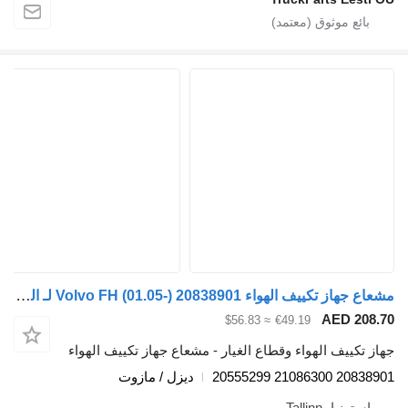
مشعاع جهاز تكييف الهواء Volvo FH (01.05-) 20838901 لـ السيارات القاطرة Volvo FH12, FH16, NH12, FH, VNL780 (1993-2014)
AED 208.7
≈ $56.83
€49.19
هاز تكييف الهواء وقطاع الغيار - مشعاع جهاز تكييف الهواء
20838901 21086300 205552
ديزل / مازوت
إستونيا، Tallinn