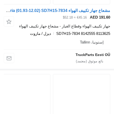
مشعاع جهاز تكييف الهواء Volvo FH12 1-seeria (01.93-12.02) SD7H15-7834 لـ السيارات القاطرة Volvo FH12, FH16, NH12, FH, VNL780 (1993-2014)
AED 191.6
≈ $52.18
€45.16
هاز تكييف الهواء وقطاع الغيار - مشعاع جهاز تكييف الهواء
SD7H15-7834 8142555 811362
ديزل / مازوت
إستونيا، Tallinn
TruckParts Eesti O