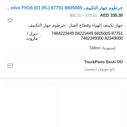
خرطوم جهاز التكييف Volvo FH16 (01.05-) 87751 6605005 لـ السيارات القاطرة Volvo FH12, FH16, NH12, FH, VNL780 (1993-2014)
AED 335.3
≈ $91.31
€79.03
هاز تكييف الهواء وقطاع الغيار - خرطوم جهاز التكييف
87751 6605005 84223449 7484223449
ديزل /
82349000 74823490
مازوت
إستونيا، Tallinn
TruckParts Eesti O