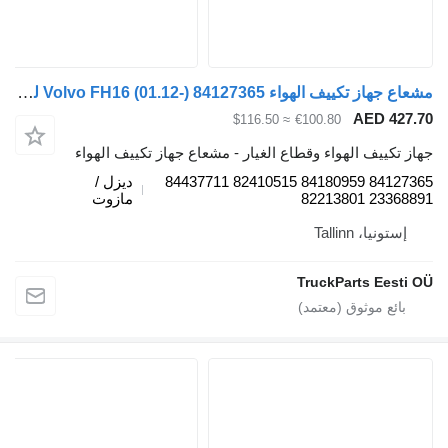
مشعاع جهاز تكييف الهواء Volvo FH16 (01.12-) 84127365 لـ السيارات القاطرة Volvo FH12, FH16, NH12, FH, VNL780 (1993-2014)
AED 427.7
≈ $116.50
€100.80
هاز تكييف الهواء وقطاع الغيار - مشعاع جهاز تكييف الهواء
84127365 84180959 82410515 84437711
ديزل /
23368891 822138
مازوت
إستونيا، Tallinn
TruckParts Eesti O