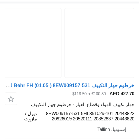
خرطوم جهاز التكييف Behr FH (01.05-) 8EW009157-531 لـ السيارات القاطرة Volvo FH12, FH16, NH12, FH, VNL780 (1993-2014)
AED 427.7
≈ $116.50
€100.80
هاز تكييف الهواء وقطاع الغيار - خرطوم جهاز التكييف
8EW009157-531 5HL351029-101 2044382
ديزل /
20926019 20520111 20852837 2044382
مازوت
إستونيا، Tallinn