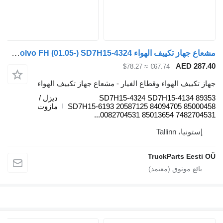
مشعاع جهاز تكييف الهواء Volvo FH (01.05-) SD7H15-4324 لـ السيارات القاطرة Volvo FH12, FH16, NH12, FH, VNL780 (1993-2014)
AED 287.4
≈ $78.27
€67.74
هاز تكييف الهواء وقطاع الغيار - مشعاع جهاز تكييف الهواء
SD7H15-4324 SD7H15-4134 8935
ديزل /
SD7H15-6193 20587125 84094705 8500045
مازوت
0082704531 85013654 7482704531..
إستونيا، Tallinn
TruckParts Eesti O