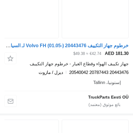
خرطوم جهاز التكييف Volvo FH (01.05-) 20443476 لـ السيارات القاطرة Volvo FH12, FH16, NH12, FH, VNL780 (1993-2014)
AED 181.3
≈ $49.38
€42.74
هاز تكييف الهواء وقطاع الغيار - خرطوم جهاز التكييف
20443476 20787443 205400
ديزل / مازوت
إستونيا، Tallinn
TruckParts Eesti O