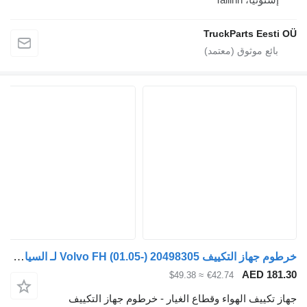
TruckParts Eesti O
خرطوم جهاز التكييف Volvo FH (01.05-) 20498305 لـ السيارات القاطرة Volvo FH12, FH16, NH12, FH, VNL780 (1993-2014)
AED 181.3
≈ $49.38
€42.74
هاز تكييف الهواء وقطاع الغيار - خرطوم جهاز التكييف