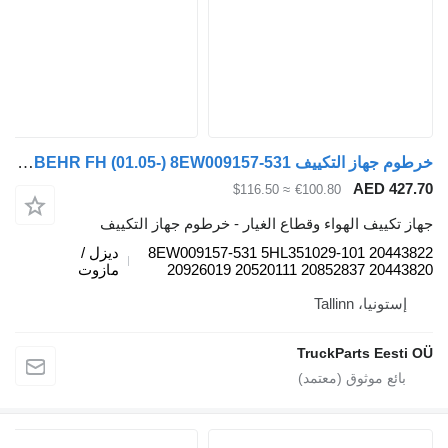
خرطوم جهاز التكييف VOLVO, BEHR FH (01.05-) 8EW009157-531 لـ السيارات القاطرة Volvo FH12, FH16, NH12, FH, VNL780 (1993-2014)
AED 427.7
≈ $116.50
€100.80
هاز تكييف الهواء وقطاع الغيار - خرطوم جهاز التكييف
8EW009157-531 5HL351029-101 2044382
ديزل /
20926019 20520111 20852837 2044382
مازوت
إستونيا، Tallinn
TruckParts Eesti O