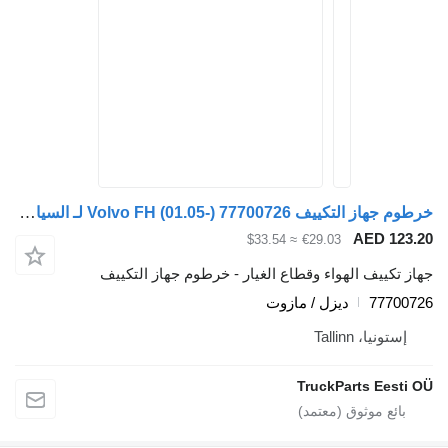
خرطوم جهاز التكييف Volvo FH (01.05-) 77700726 لـ السيارات القاطرة Volvo FH12, FH16, NH12, FH, VNL780 (1993-2014)
AED 123.2
≈ $33.54
€29.03
هاز تكييف الهواء وقطاع الغيار - خرطوم جهاز التكييف
7770072
ديزل / مازوت
إستونيا، Tallinn
TruckParts Eesti O