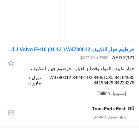
خرطوم جهاز التكييف Volvo FH16 (01.12-) W4780012 لـ السيارات القاطرة Volvo FH12, FH16, NH12, FH, VNL780 (1993-2014)
AED 2,12
≈ $577.70
€500
هاز تكييف الهواء وقطاع الغيار - خرطوم جهاز التكييف
W4780012 84242102 84091030 8416453
ديزل /
84193429 8422327
مازوت
إستونيا، Tallinn
TruckParts Eesti O