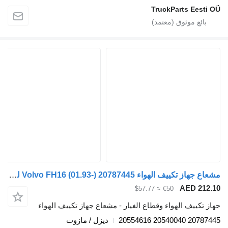
TruckParts Eesti O
مشعاع جهاز تكييف الهواء Volvo FH16 (01.93-) 20787445 لـ السيارات القاطرة Volvo FH12, FH16, NH12, FH, VNL780 (1993-2014)
AED 212.1
≈ $57.77
€50
هاز تكييف الهواء وقطاع الغيار - مشعاع جهاز تكييف الهواء
20787445 20540040 205546
ديزل / مازوت