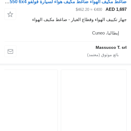
ضاغط مكيف الهواء ضاغط مكيف هواء لسيارة فولفو FH16 550 6x4 لـ السيارات القاطرة Volvo FH16 550
AED 1,69
≈ $462.20
€400
هاز تكييف الهواء وقطاع الغيار - ضاغط مكيف الهواء
إيطاليا، Cuneo
Massucco T. sr