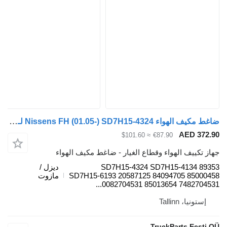
ضاغط مكيف الهواء Nissens FH (01.05-) SD7H15-4324 لـ السيارات القاطرة Volvo FH12, FH16, NH12, FH, VNL780 (1993-2014)
AED 372.9
≈ $101.60
€87.90
هاز تكييف الهواء وقطاع الغيار - ضاغط مكيف الهواء
SD7H15-4324 SD7H15-4134 8935
ديزل /
SD7H15-6193 20587125 84094705 8500045
مازوت
0082704531 85013654 7482704531..
إستونيا، Tallinn
TruckParts Eesti O