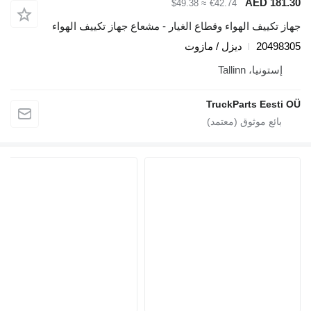
AED 181.3
≈ $49.38
€42.74
هاز تكييف الهواء وقطاع الغيار - مشعاع جهاز تكييف الهواء
2049830
ديزل / مازوت
إستونيا، Tallinn
TruckParts Eesti O