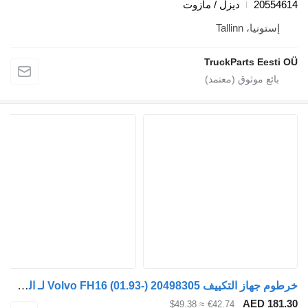
2055461
ديزل / مازوت
إستونيا، Tallinn
TruckParts Eesti O
خرطوم جهاز التكييف Volvo FH16 (01.93-) 20498305 لـ السيارات القاطرة Volvo FH12, FH16, NH12, FH, VNL780 (1993-2014)
AED 181.3
≈ $49.38
€42.74