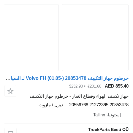
خرطوم جهاز التكييف Volvo FH (01.05-) 20853478 لـ السيارات القاطرة Volvo FH12, FH16, NH12, FH, VNL780 (1993-2014)
AED 855.4
≈ $232.90
€201.60
هاز تكييف الهواء وقطاع الغيار - خرطوم جهاز التكييف
20853478 21272395 205567
ديزل / مازوت
إستونيا، Tallinn
TruckParts Eesti O