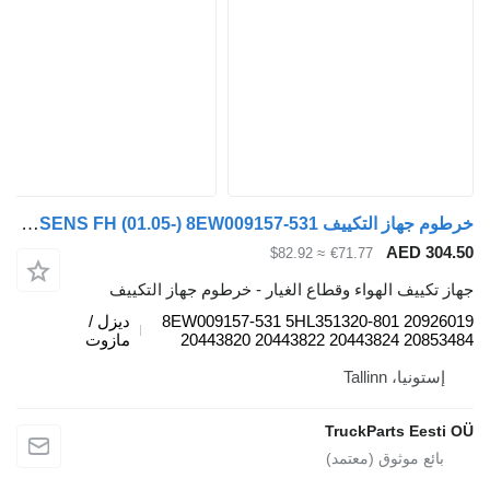
خرطوم جهاز التكييف VOLVO,NISSENS FH (01.05-) 8EW009157-531 لـ السيارات القاطرة Volvo FH12, FH16, NH12, FH, VNL780 (1993-2014)
AED 304.5
≈ $82.92
€71.77
هاز تكييف الهواء وقطاع الغيار - خرطوم جهاز التكييف
8EW009157-531 5HL351320-801 2092601
ديزل /
20443820 20443822 20443824 2085348
مازوت
إستونيا، Tallinn
TruckParts Eesti O