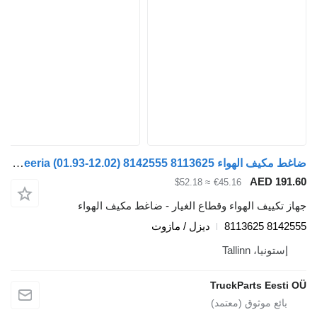
ضاغط مكيف الهواء Volvo FH12 1-seeria (01.93-12.02) 8142555 8113625 لـ السيارات القاطرة Volvo FH12, FH16, NH12, FH, VNL780 (1993-2014)
AED 191.6
≈ $52.18
€45.16
هاز تكييف الهواء وقطاع الغيار - ضاغط مكيف الهواء
8142555 81136
ديزل / مازوت
إستونيا، Tallinn
TruckParts Eesti O