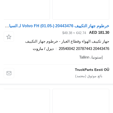
خرطوم جهاز التكييف Volvo FH (01.05-) 20443476 لـ السيارات القاطرة Volvo FH12, FH16, NH12, FH, VNL780 (1993-2014)
AED 181.3
≈ $49.38
€42.74
هاز تكييف الهواء وقطاع الغيار - خرطوم جهاز التكييف
20443476 20787443 205400
ديزل / مازوت
إستونيا، Tallinn
TruckParts Eesti O