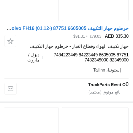
خرطوم جهاز التكييف Volvo FH16 (01.12-) 87751 6605005 لـ السيارات القاطرة Volvo FH12, FH16, NH12, FH, VNL780 (1993-2014)
AED 335.3
≈ $91.31
€79.03
هاز تكييف الهواء وقطاع الغيار - خرطوم جهاز التكييف
87751 6605005 84223449 7484223449
ديزل /
82349000 74823490
مازوت
إستونيا، Tallinn
TruckParts Eesti O