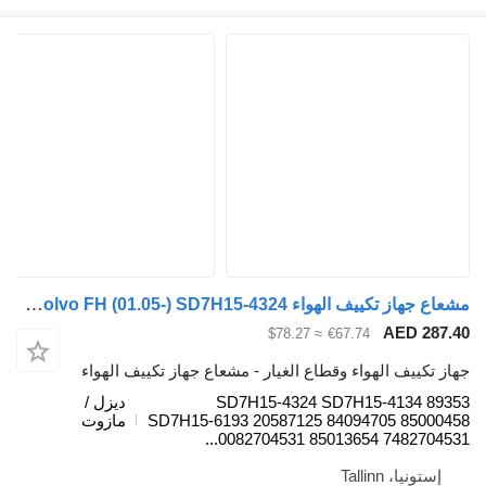
مشعاع جهاز تكييف الهواء Volvo FH (01.05-) SD7H15-4324 لـ السيارات القاطرة Volvo FH12, FH16, NH12, FH, VNL780 (1993-2014)
AED 287.4
≈ $78.27
€67.74
هاز تكييف الهواء وقطاع الغيار - مشعاع جهاز تكييف الهواء
SD7H15-4324 SD7H15-4134 8935
ديزل /
SD7H15-6193 20587125 84094705 8500045
مازوت
0082704531 85013654 7482704531..
إستونيا، Tallinn