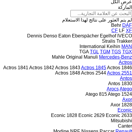
عرض الكل
الماركة
لم يتم العثور على نتائج لهذا الاستعلام
Behr
DAF
CF
LF
XF
Dennis
Denso
Eaton
Eberspächer
Egelhof
IVECO
Stralis
Trakker
International
Keihin
MAN
TGA
TGL
TGM
TGS
TGX
Mahle Original
Manuli
Mercedes-Benz
Actros
Actros 1841
Actros 1842
Actros 1843
Actros 1845
Actros 1846
Actros 1848
Actros 2544
Actros 2551
Antos
Antos 1830
Arocs
Atego
Atego 815
Atego 1524
Axor
Axor 1828
Econic
Econic 1828
Econic 2629
Econic 2633
Mitsubishi
Canter
Modine
NRF
Nissens
Paccar
Renault