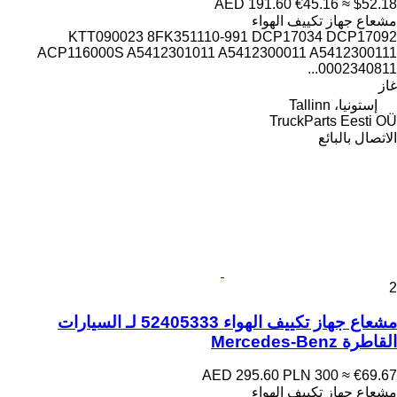
AED 191.60
€45.16
≈ $52.18
مشعاع جهاز تكييف الهواء
KTT090023 8FK351110-991 DCP17034 DCP17092
ACP116000S A5412301011 A5412300011 A5412300111
0002340811...
غاز
إستونيا، Tallinn
TruckParts Eesti OÜ
الاتصال بالبائع
2
مشعاع جهاز تكييف الهواء 52405333 لـ السيارات
القاطرة Mercedes-Benz
AED 295.60
PLN 300
≈ €69.67
مشعاع جهاز تكييف الهواء