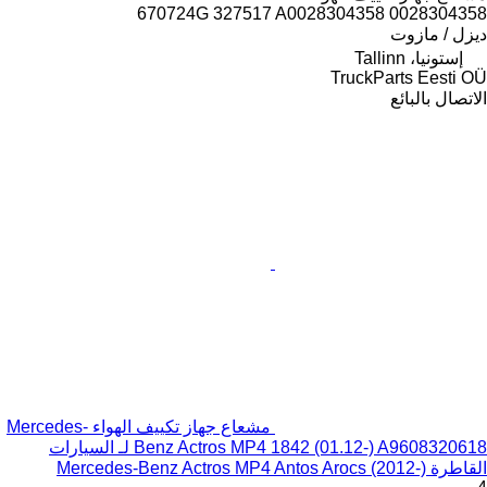
670724G 327517 A0028304358 0028304358
ديزل / مازوت
إستونيا، Tallinn
TruckParts Eesti OÜ
الاتصال بالبائع
مشعاع جهاز تكييف الهواء Mercedes-
Benz Actros MP4 1842 (01.12-) A9608320618 لـ السيارات
القاطرة Mercedes-Benz Actros MP4 Antos Arocs (2012-)