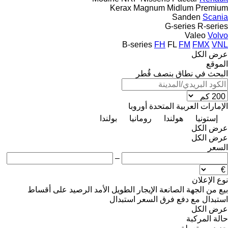
Kerax
Magnum
Midlum
Premium
Sanden
Scania
G-series
R-series
Valeo
Volvo
B-series
FH
FL
FM
FMX
VNL
عرض الكل
الموقع
البحث في نطاق بنصف قُطر
الإمارات العربية المتحدة
أوروبا
إستونيا
هولندا
رومانيا
بولندا
عرض الكل
عرض الكل
السعر
–
نوع الإعلان
بيع
من الجهة الصانعة
الإيجار الطويل الأمد
الرصيد
على أقساط
استبدال مع دفع فرق السعر
استبدال
عرض الكل
حالة المركبة