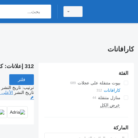
كارافانات
312 إعلانات:
كا
الفئة
فلتر
بيوت متنقلة على عجلات
ترتيب
:
تاريخ النشر
كارافانات
تحويلات الشاحنة المقفلة الصغيرة
تاريخ النشر
الأعلى 
⬈
منازل متنقلة
عربات سكنية متنقلة شبه متكاملة
عرض الكل
عربات سكنية متنقلة مدمجة
عربات ألكوفين
الماركة