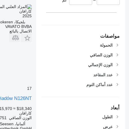
الم
كارافان
2025
بلجيكا، Lokeren
VAVATO BVBA
الاتصال بالبائع
مواصفات
الحمولة
الوزن الصافي
الوزن الإجمالي
عدد المقاعد
عدد أماكن النوم
17
wiadów N126NT
أبعاد
15,970
≈ $18,340
كارافان
الطول
الوزن الصافي
751 كجم
ألمانيا، Seesen
عرض
porttechnik GmbH