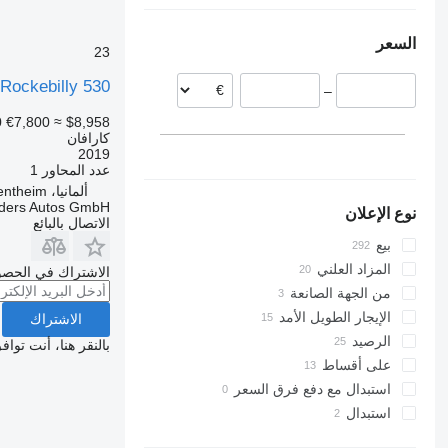
التشيك
أوزبكستان
السعر
جورجيا
سلوفاكيا
23
السويد
ockebilly 530
–
هولندا
الدنمارك
0
€7,800
≈ $8,958
كارافان
بلجيكا
2019
عرض الكل
عدد المحاور
1
ألمانيا، Bad Bentheim
ders Autos GmbH
نوع الإعلان
الاتصال بالبائع
بيع
المزاد العلني
الاشتراك في الحصو
من الجهة الصانعة
الإيجار الطويل الأمد
الاشتراك
الرصيد
بالنقر هنا، أنت توا
على أقساط
استبدال مع دفع فرق السعر
استبدال