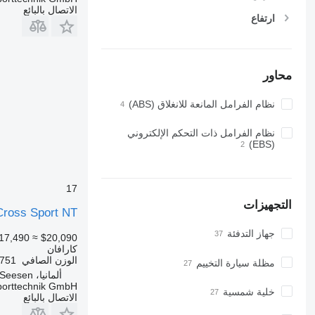
الاتصال بالبائع
ارتفاع
محاور
نظام الفرامل المانعة للانغلاق (ABS)
نظام الفرامل ذات التحكم الإلكتروني
(EBS)
17
التجهيزات
Cross Sport NT
جهاز التدفئة
17,490
≈ $20,090
كارافان
الوزن الصافي
751 كجم
مظلة سيارة التخييم
ألمانيا، Seesen
porttechnik GmbH
خلية شمسية
الاتصال بالبائع