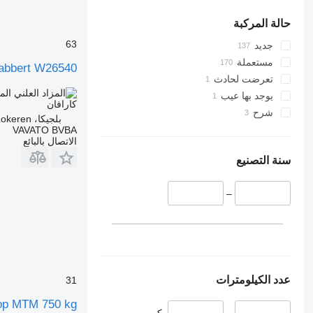
حالة المركبة
63
جديد
مستعملة
abbert W26540
تعرضت لحادث
الم
يوجد بها عيب
كارافان
شرح
بلجيكا، Lokeren
VAVATO BVBA
الاتصال بالبائع
سنة التصنيع
–
عدد الكيلومترات
31
rop MTM 750 kg
–
كم