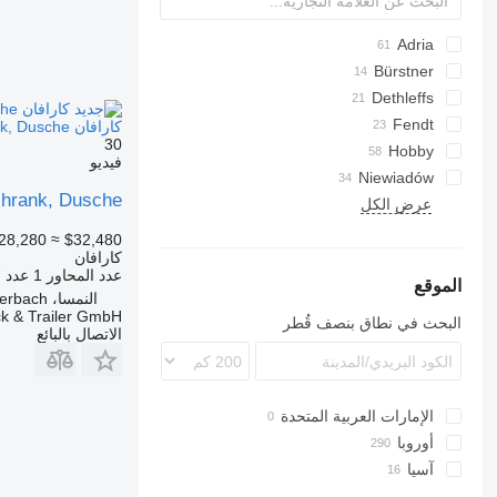
Adria
Action
Bürstner
Premio
Calista
Adora
Dethleffs
HY
Ventana
Beduin
Alpina
DTEA
Fendt
كارافان Hobby Excellent Edition 560 KMFe, 5 Schlafplätze, Kühlschrank, Dusche
30
Camper
Bianco
Altea
Hobby
فيديو
Diamant
De Luxe
Niewiadów
Aviva
Sport
Eriba
chrank, Dusche
عرض الكل
Da Vinci
N-series
Südwind
Excellent
CaraOne
Tendenza
OnTour
Puccini
28,280
≈ $32,480
كارافان
Premium
Rossini
عدد المحاور
1
عدد أ
Prestige
الموقع
النمسا، Peuerbach
 & Trailer GmbH.
البحث في نطاق بنصف قُطر
الاتصال بالبائع
الإمارات العربية المتحدة
أوروبا
آسيا
بولندا
تركيا
ألمانيا