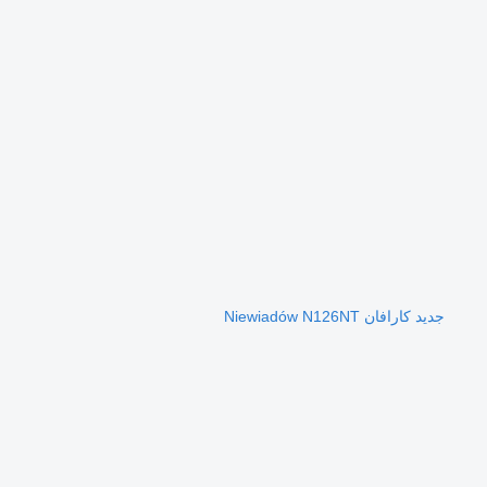
جديد كارافان Niewiadów N126NT