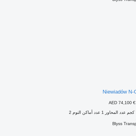
Niewiadów N-
AED 74,100
€
عدد المحاور
1
عدد أماكن النوم
2
Blyss Trans