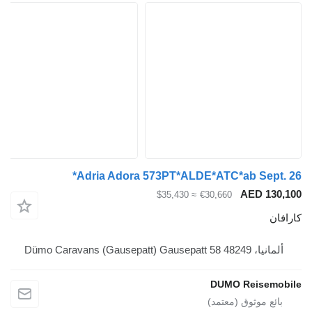
Adria Adora 573PT*ALDE*ATC*ab Se
AED 
≈ $35,430
€30,660
Dümo Caravans (Gaus
DUMO Reis