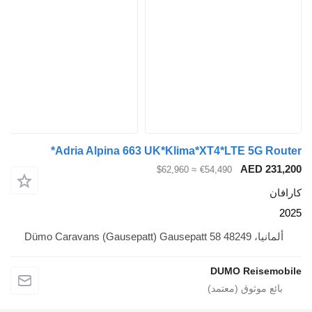
Adria Alpina 663 UK*Klima*XT4*LTE 5G 
AED 
≈ $62,960
€54,490
Dümo Caravans (Gaus
DUMO Reis