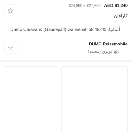
AED
≈ $24,850
€21,500
Dümo Caravans (Gaus
DUMO Reis