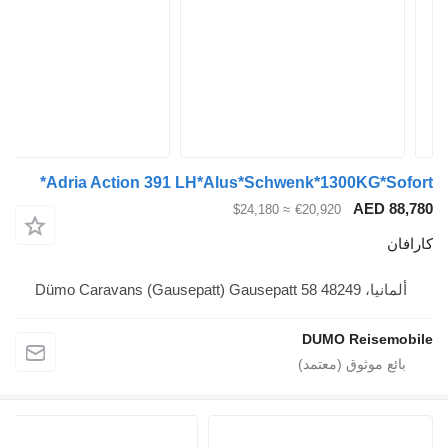
Adria Action 391 LH*Alus*Schwenk*1300KG*
AED
≈ $24,180
€20,920
Dümo Caravans (Gaus
DUMO Reis