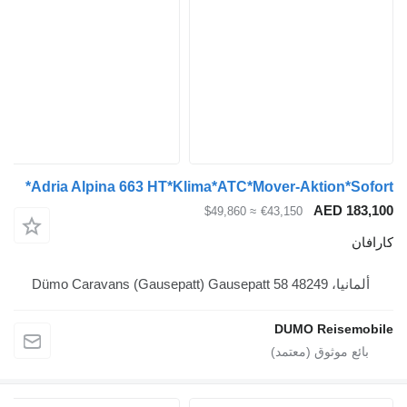
Adria Alpina 663 HT*Klima*ATC*Mover-Aktion*
AED 
≈ $49,860
€43,150
Dümo Caravans (Gaus
DUMO Reis