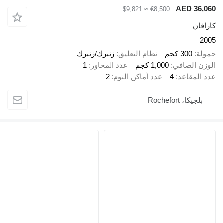
AED
≈ $9,821
€8,500
 كجم
نظام التعليق
زنبرك/زنبرك
صافي
1,000 كجم
عدد المحاور
1
اعد
4
عدد أماكن النوم
2
Rochef