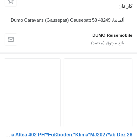
Dümo Caravans (Gaus
DUMO Reis
Adria Altea 402 PH'*Fußboden.*Klima*MJ2027*ab Dez 26*