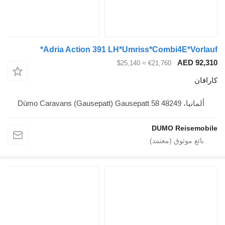
Adria Action 391 LH*Umriss*Combi4E*V
AED
≈ $25,140
€21,760
Dümo Caravans (Gaus
DUMO Reis