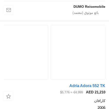
DUMO Reis
Adria Adora
AED
≈ $5,776
€4,999