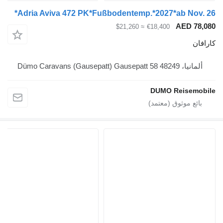
Adria Aviva 472 PK*Fußbodentemp.*2027*ab N
AED
≈ $21,260
€18,400
Dümo Caravans (Gaus
DUMO Reis