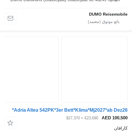
DUMO Reis
Adria Altea 542PK*3er Bett*Klima*Mj2027*ab
AED 
≈ $27,370
€23,690