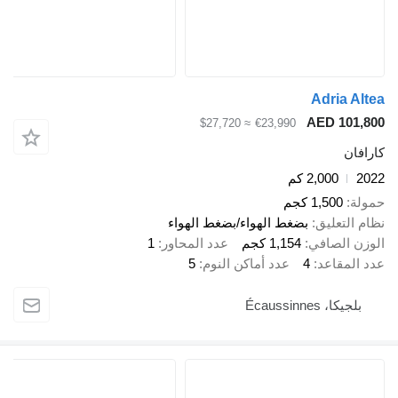
Adr
AED 
≈ $27,720
€23,990
2,00 كم
1,5 كجم
ليق
بضغط الهواء/بضغط الهواء
صافي
1,154 كجم
عدد المحاور
1
اعد
4
عدد أماكن النوم
5
Écaussi