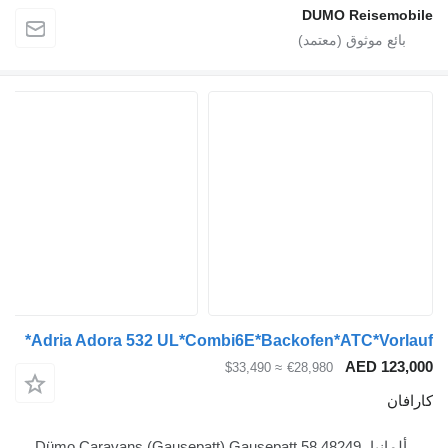
DUMO Reis
Adria Adora 532 UL*Combi6E*Backofen*ATC*V
AED 
≈ $33,490
€28,980
Dümo Caravans (Gaus