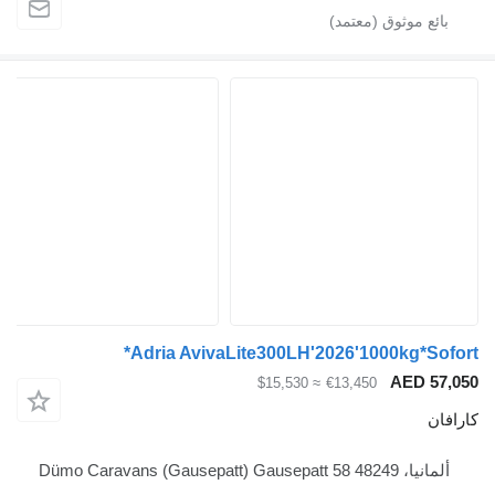
Adria AvivaLite300LH'2026'1000kg*
AED
≈ $15,530
€13,450
Dümo Caravans (Gaus