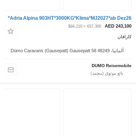
Adria Alpina 903HT*3000KG*Klima*MJ2027*ab
AED 
≈ $66,210
€57,300
Dümo Caravans (Gaus
DUMO Reis