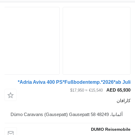
Adria Aviva 400 PS*Fußbodentemp.*2026*a
AED
≈ $17,950
€15,540
Dümo Caravans (Gaus
DUMO Reis