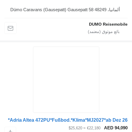
Dümo Caravans (Gaus
DUMO Reis
Adria Altea 472PU*Fußbod.*Klima*MJ2027*ab 
AED
≈ $25,620
€22,180