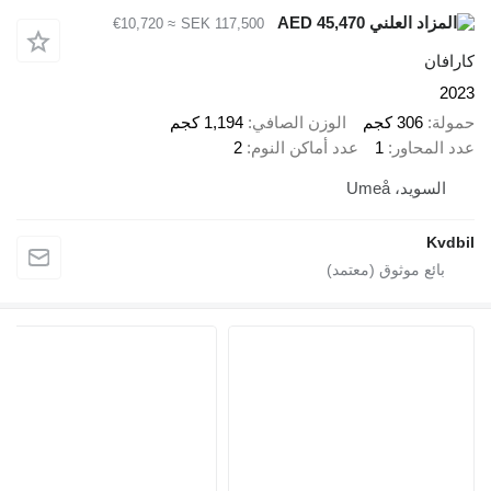
AED 45,470
≈ €10,720
SEK 117,500
 كجم
الوزن الصافي
1,194 كجم
ور
1
عدد أماكن النوم
2
 Umeå