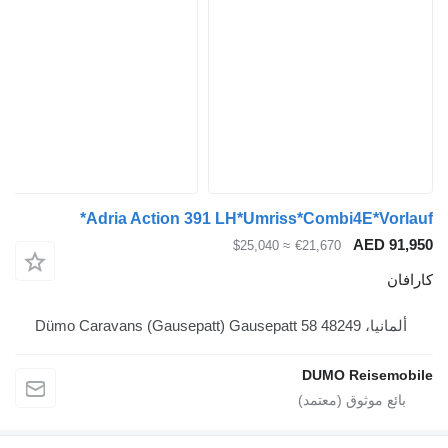
Adria Action 391 LH*Umriss*Combi4E*V
AED
≈ $25,040
€21,670
Dümo Caravans (Gaus
DUMO Reis