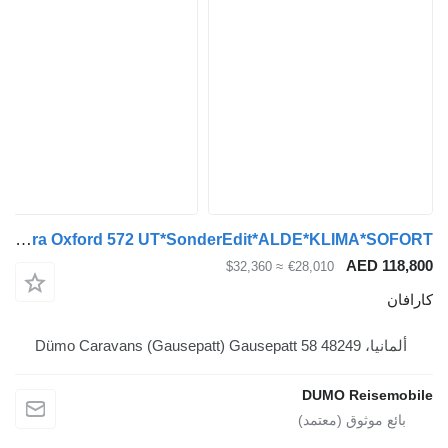
Adria Adora Oxford 572 UT*SonderEdit*ALDE*KLIMA*SOFORT
AED 
≈ $32,360
€28,010
Dümo Caravans (Gaus
DUMO Reis