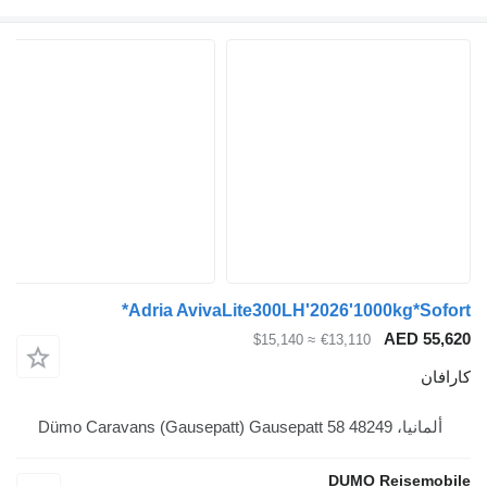
Adria AvivaLite300LH'2026'1000kg*
AED
≈ $15,140
€13,110
Dümo Caravans (Gaus
DUMO Reis