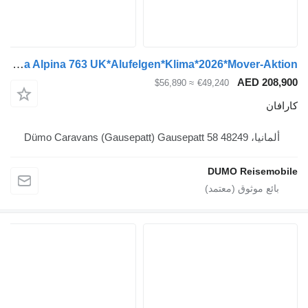
Adria Alpina 763 UK*Alufelgen*Klima*2026*Mover-Aktion*
AED 
≈ $56,890
€49,240
Dümo Caravans (Gaus
DUMO Reis