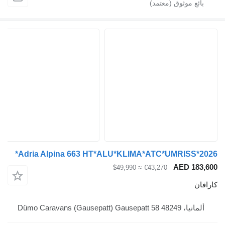
Adria Alpina 663 HT*ALU*KLIMA*ATC*UMRIS
AED 
≈ $49,990
€43,270
Dümo Caravans (Gaus