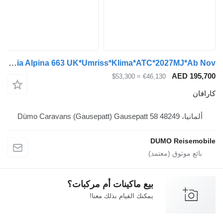
Adria Alpina 663 UK*Umriss*Klima*ATC*2027MJ*Ab Nov*
AED 
≈ $53,300
€46,130
Dümo Caravans (Gaus
DUMO Reis
بيع ماكينات أم مركبات؟
يمكنك القيام بذلك معنا!