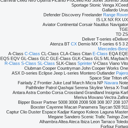
Carnival
Ceed
Niro
Optima
Picanto
ProCeed
Rio
Sonet
Sorento
Soul
Sportage
Stonic
Venga
XCeed
Gallardo
Urus
Defender
Discovery
Freelander
Range Rover
IS
LX
NX
RX
UX
Aviator
Continental
Corsair
Nautilus
Navigator
TGE
TD
ZS
Deliver
T-series
eDeliver
Atenza
BT
CX
Demio
MX
T-series
6
5
3
2
Mercedes-Benz
A-Class
C-Class
CL-Class
CLA-Class
Citan
E-Class
EQA
EQE
EQS
EQV
GL-Class
GLC
GLE-Class
GLK-Class
GLS
ML
Maybach
R-Class
S-Class
SL-Class
SLK-Class
Sprinter
V-Class
Viano
Vito
Clubman
Cooper
Countryman
John Cooper Works
One
ASX
D-series
Eclipse
Jeep
L-series
Montero
Outlander
Pajero
Space Star
Triton
eK
Fairlady Z
Frontier
Juke
Leaf
March
Micra
NP
Navara
Note
Pathfinder
Patrol
Qashqai
Serena
Skyline
Versa
X-Trail
Antara
Astra
Combo
Corsa
Crossland
Grandland
Insignia
Karl
Meriva
Movano
Vectra
Zafira
Bipper
Boxer
Partner
5008
3008
2008
508
308
307
208
107
Boxster
Cayenne
Macan
Panamera
Taycan
928
911
Captur
Clio
Duster
Espace
Kadjar
Kangoo
Koleos
Laguna
Master
Megane
Sandero
Scenic
Trafic
Twingo
Zoe
Alhambra
Altea
Ateca
Ibiza
Leon
Tarraco
Toledo
Forfour
Fortwo