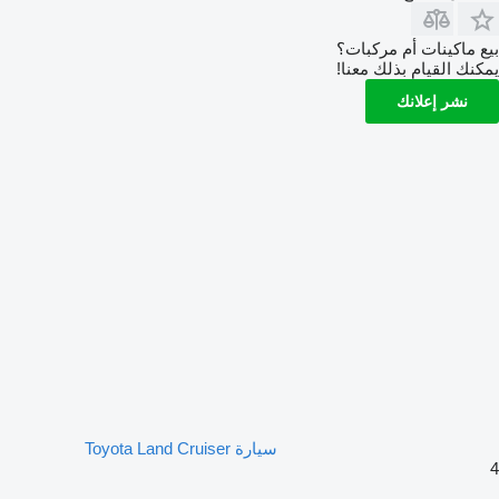
بيع ماكينات أم مركبات؟
يمكنك القيام بذلك معنا!
نشر إعلانك
سيارة Toyota Land Cruiser
4