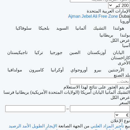
الإمارات العربية المتحدة
Ajman
Jebel Ali Free Zone
Dubai
أوروبا
هولندا
التشيك
ألمانيا
السويد
بلجيكا
سلوفاكيا
بولندا
بريطانيا
عرض الكل
آسيا
اليابان
أوزبكستان
الصين
جورجيا
تركيا
تاجيكيستان
كازاخستان
الأخرى
الأرجنتين
بيرو
أوروجواي
أوكرانيا
كاميرون
مولدافيا
بلد الصنع
لم يتم العثور على نتائج لهذا الاستعلام
التشيك
ألمانيا
اليابان
أمريكا (الولايات المتحدة الأمريكية)
بريطانيا
فرنسا
عرض الكل
السعر
–
نوع الإعلان
بيع
تأجير
المزاد العلني
من الجهة الصانعة
الإيجار الطويل الأمد
الرصيد