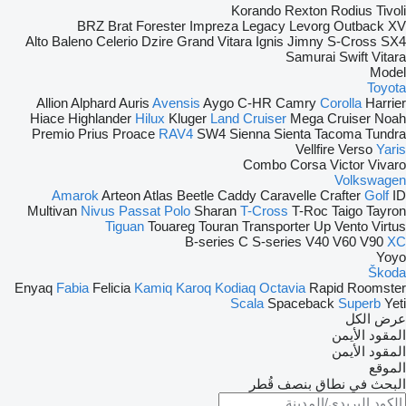
Korando
Rexton
Rodius
Tivoli
BRZ
Brat
Forester
Impreza
Legacy
Levorg
Outback
XV
Alto
Baleno
Celerio
Dzire
Grand Vitara
Ignis
Jimny
S-Cross
SX4
Samurai
Swift
Vitara
Model
Toyota
Allion
Alphard
Auris
Avensis
Aygo
C-HR
Camry
Corolla
Harrier
Hiace
Highlander
Hilux
Kluger
Land Cruiser
Mega Cruiser
Noah
Premio
Prius
Proace
RAV4
SW4
Sienna
Sienta
Tacoma
Tundra
Vellfire
Verso
Yaris
Combo
Corsa
Victor
Vivaro
Volkswagen
Amarok
Arteon
Atlas
Beetle
Caddy
Caravelle
Crafter
Golf
ID
Multivan
Nivus
Passat
Polo
Sharan
T-Cross
T-Roc
Taigo
Tayron
Tiguan
Touareg
Touran
Transporter
Up
Vento
Virtus
B-series
C
S-series
V40
V60
V90
XC
Yoyo
Škoda
Enyaq
Fabia
Felicia
Kamiq
Karoq
Kodiaq
Octavia
Rapid
Roomster
Scala
Spaceback
Superb
Yeti
عرض الكل
المقود الأيمن
المقود الأيمن
الموقع
البحث في نطاق بنصف قُطر