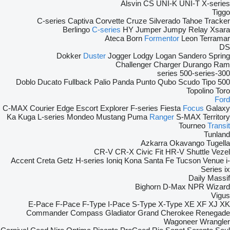
Alsvin
CS
UNI-K
UNI-T
X-series
Tiggo
C-series
Captiva
Corvette
Cruze
Silverado
Tahoe
Tracker
Berlingo
C-series
HY
Jumper
Jumpy
Relay
Xsara
Ateca
Born
Formentor
Leon
Terramar
DS
Dokker
Duster
Jogger
Lodgy
Logan
Sandero
Spring
Challenger
Charger
Durango
Ram
500-series
300-series
Doblo
Ducato
Fullback
Palio
Panda
Punto
Qubo
Scudo
Tipo
500
Topolino
Toro
Ford
C-MAX
Courier
Edge
Escort
Explorer
F-series
Fiesta
Focus
Galaxy
Ka
Kuga
L-series
Mondeo
Mustang
Puma
Ranger
S-MAX
Territory
Tourneo
Transit
Tunland
Azkarra
Okavango
Tugella
CR-V
CR-X
Civic
Fit
HR-V
Shuttle
Vezel
Accent
Creta
Getz
H-series
Ioniq
Kona
Santa Fe
Tucson
Venue
i-
Series
ix
Daily
Massif
Bighorn
D-Max
NPR
Wizard
Vigus
E-Pace
F-Pace
F-Type
I-Pace
S-Type
X-Type
XE
XF
XJ
XK
Commander
Compass
Gladiator
Grand Cherokee
Renegade
Wagoneer
Wrangler