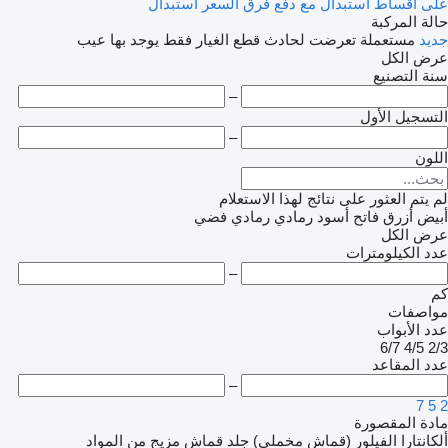
على أقساط
استبدال مع دفع فرق السعر
استبدال
حالة المركبة
جديد
مستعملة
تعرضت لحادث
قطع الغيار فقط
يوجد بها عيب
عرض الكل
سنة التصنيع
–
التسجيل الأول
–
اللون
لم يتم العثور على نتائج لهذا الاستعلام
أبيض
أزرق فاتح
أسود
رمادي
رمادي فضي
عرض الكل
عدد الكيلومترات
–
كم
مواصفات
عدد الأبواب
6/7
4/5
2/3
عدد المقاعد
–
7
5
2
مادة المقصورة
ألكانتارا
الفيلور (قماش مخملي)
جلد
قماش
مزيج من المواد