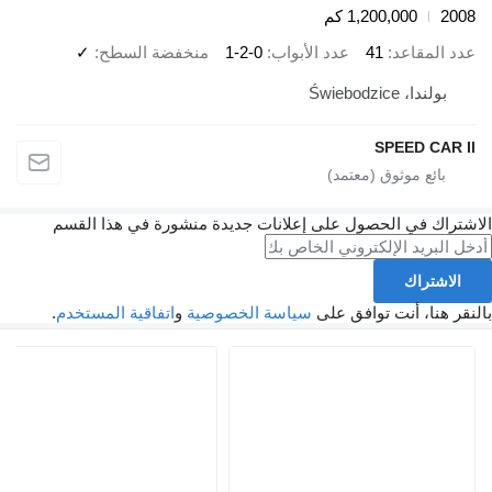
20
1,200,000 كم
د المقاعد
41
عدد الأبواب
1-2-0
منخفضة السطح
✓
بولندا، Świebodzice
SPEED CAR 
تراك في الحصول على إعلانات جديدة منشورة في هذا القسم
الاشتراك
ر هنا، أنت توافق على
سياسة الخصوصية
و
اتفاقية المستخدم
.