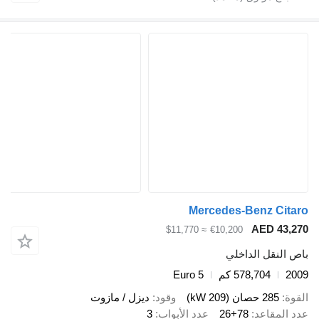
Mercedes-Benz Cita
AED 43,2
≈ $11,770
€10,200
ص النقل الداخلي
20
578,704 كم
Euro 5
قوة
285 حصان (209 kW)
وقود
ديزل / مازوت
د المقاعد
26+78
عدد الأبواب
3