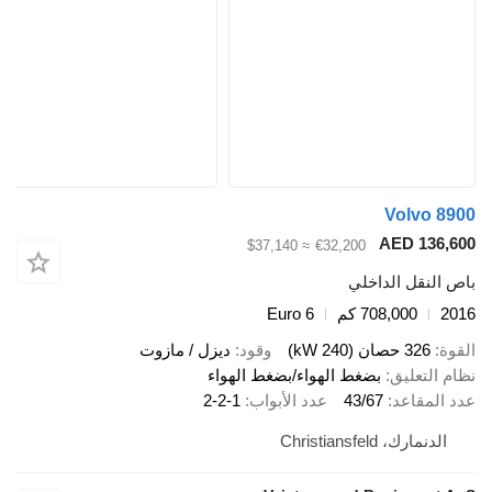
Volvo 89
AED 136,6
≈ $37,140
€32,200
ص النقل الداخلي
20
708,000 كم
Euro 6
قوة
326 حصان (240 kW)
وقود
ديزل / مازوت
ام التعليق
بضغط الهواء/بضغط الهواء
د المقاعد
43/67
عدد الأبواب
2-2-1
الدنمارك، Christiansfeld