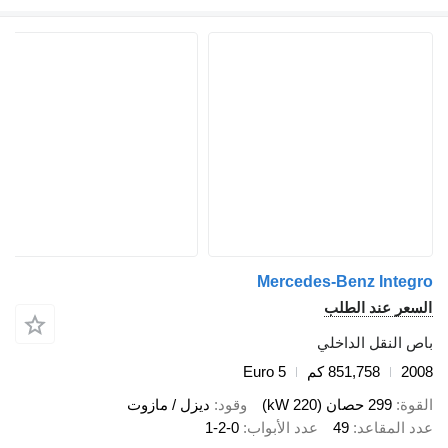
Mercedes-Benz Integ
سعر عند الطلب
ص النقل الداخلي
20
851,758 كم
Euro 5
قوة
299 حصان (220 kW)
وقود
ديزل / مازوت
د المقاعد
49
عدد الأبواب
1-2-0