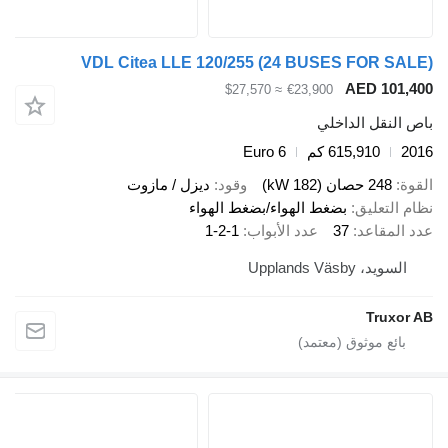
VDL Citea LLE 120/255 (24 BUSES FOR SAL
AED 101,4
≈ $27,570
€23,900
ص النقل الداخلي
20
615,910 كم
Euro 6
قوة
248 حصان (182 kW)
وقود
ديزل / مازوت
ام التعليق
بضغط الهواء/بضغط الهواء
د المقاعد
37
عدد الأبواب
1-2-1
السويد، Upplands Väsby
Truxor 