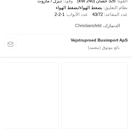
قوة
326 حصان (240 kW)
وقود
ديزل / مازوت
ام التعليق
بضغط الهواء/بضغط الهواء
د المقاعد
43/72
عدد الأبواب
2-2-1
الدنمارك، Christiansfeld
Vejstruproed Busimport A