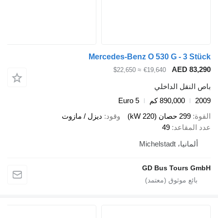
Mercedes-Benz O 530 G - 3 Stü
AED 83,2
≈ $22,650
€19,640
ص النقل الداخلي
20
890,000 كم
Euro 5
قوة
299 حصان (220 kW)
وقود
ديزل / مازوت
د المقاعد
49
ألمانيا، Michelstadt
GD Bus Tours Gm