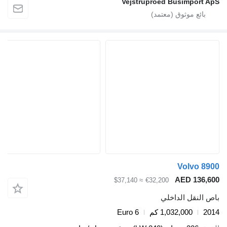
Vejstruproed Busimport A
Volvo 89
AED 136,6
≈ $37,140
€32,200
ص النقل الداخلي
20
1,032,000 كم
Euro 6