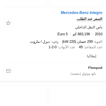
Mercedes-Benz Integ
سعر عند الطلب
ص النقل الداخلي
20
883,198 كم
Euro 5
قوة
299 حصان (220 kW)
وقود
ديزل / مازوت
د المقاعد
49
عدد الأبواب
1-2-0
إيطاليا
Fleequ