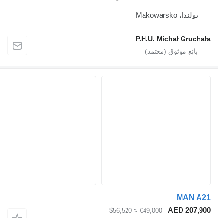
بولندا، Mąkowarsko
P.H.U. Michał Grucha
MAN A
AED 207,9
≈ $56,520
€49,000