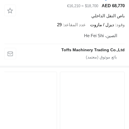
AED 68,7
≈ €16,210
$18,700
ص النقل الداخلي
ود
ديزل / مازوت
عدد المقاعد
29
الصين، He Fei Shi
Toffs Machinery Trading Co.,L