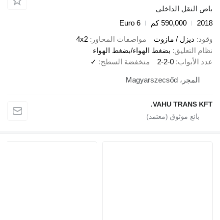
ص النقل الداخلي
20
590,000 كم
Euro 6
ود
ديزل / مازوت
مواصفات المحاور
4x2
ام التعليق
بضغط الهواء/بضغط الهواء
د الأبواب
2-2-0
منخفضة السطح
✓
المجر، Magyarszecsőd
VAHU TRANS KF