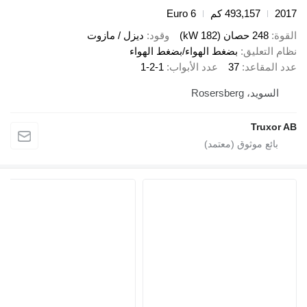
20
493,157 كم
Euro 6
قوة
248 حصان (182 kW)
وقود
ديزل / مازوت
ام التعليق
بضغط الهواء/بضغط الهواء
د المقاعد
37
عدد الأبواب
1-2-1
السويد، Rosersberg
Truxor 