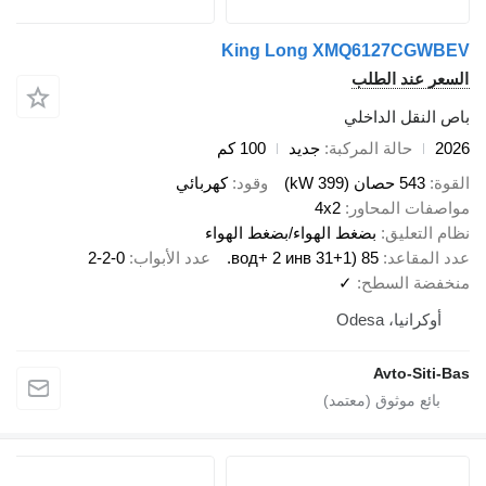
King Long XMQ6127CGWB
سعر عند الطلب
ص النقل الداخلي
20
حالة المركبة
جديد
100 كم
قوة
543 حصان (399 kW)
وقود
كهربائي
اصفات المحاور
4x2
ام التعليق
بضغط الهواء/بضغط الهواء
د المقاعد
85 (31+1 вод+ 2 инв.
عدد الأبواب
2-2-0
خفضة السطح
✓
أوكرانيا، Odesa
Avto-Siti-B