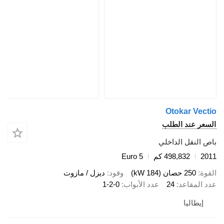
Otokar Vect
سعر عند الطلب
ص النقل الداخلي
20
498,832 كم
Euro 5
قوة
250 حصان (184 kW)
وقود
ديزل / مازوت
د المقاعد
24
عدد الأبواب
1-2-0
إيطاليا