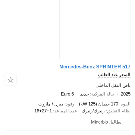
Mercedes-Benz SPRINTER 5
سعر عند الطلب
ص النقل الداخلي
20
حالة المركبة
جديد
Euro 6
قوة
170 حصان (125 kW)
وقود
ديزل / مازوت
ام التعليق
زنبرك/زنبرك
عدد المقاعد
16+27+1
إيطاليا، Minerbio