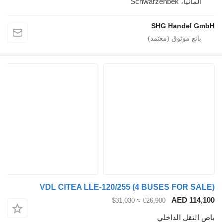
ألمانيا، Schwarzenbek
SHG Handel Gm
VDL CITEA LLE-120/255 (4 BUSES FOR SAL
AED 114,1
≈ $31,030
€26,900
ص النقل الداخلي