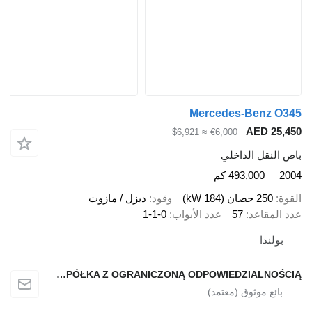
Mercedes-Benz O3
AED 25,4
≈ $6,921
€6,000
ص النقل الداخلي
20
493,000 كم
قوة
250 حصان (184 kW)
وقود
ديزل / مازوت
د المقاعد
57
عدد الأبواب
1-1-0
بولندا
SINDBAD SPÓŁKA Z OGRANICZONĄ ODPOWIEDZIALNOŚCIĄ