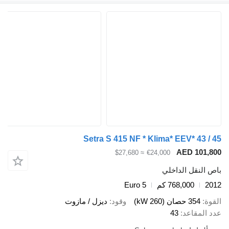
Setra S 415 NF * Klima* EEV* 43 / 
AED 101,8
≈ $27,680
€24,000
ص النقل الداخلي
20
768,000 كم
Euro 5
قوة
354 حصان (260 kW)
وقود
ديزل / مازوت
د المقاعد
43