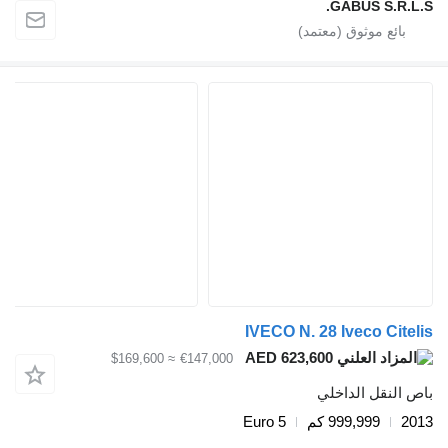
GABUS S.R.L.
IVECO N. 28 Iveco Citel
AED 623,600
≈ $169,600
€147,000
ص النقل الداخلي
20
999,999 كم
Euro 5