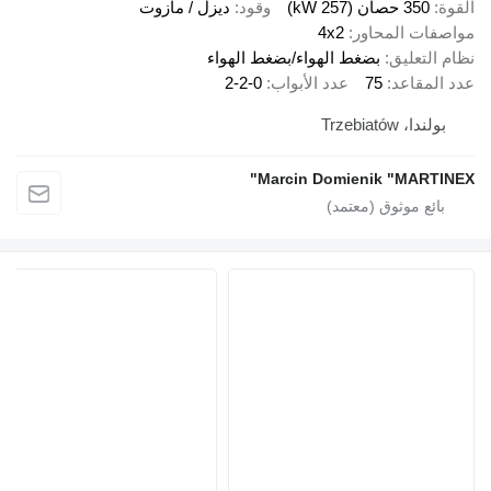
قوة
350 حصان (257 kW)
وقود
ديزل / مازوت
اصفات المحاور
4x2
ام التعليق
بضغط الهواء/بضغط الهواء
د المقاعد
75
عدد الأبواب
2-2-0
بولندا، Trzebiatów
Marcin Domienik "MARTINE