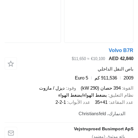
Volvo B
AED 42,8
≈ $11,650
€10,100
ص النقل الداخلي
20
911,536 كم
Euro 5
قوة
394 حصان (290 kW)
وقود
ديزل / مازوت
ام التعليق
بضغط الهواء/بضغط الهواء
د المقاعد
35+41
عدد الأبواب
2-2-1
الدنمارك، Christiansfeld
Vejstruproed Busimport A