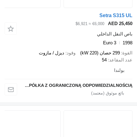
Setra S315 
AED 25,4
≈ $6,921
€6,000
ص النقل الداخلي
Euro 3
19
قوة
299 حصان (220 kW)
وقود
ديزل / مازوت
د المقاعد
54
بولندا
SINDBAD SPÓŁKA Z OGRANICZONĄ ODPOWIEDZIALNOŚCIĄ