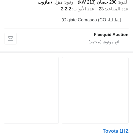
قوة
290 حصان (213 kW)
وقود
ديزل / مازوت
د المقاعد
23
عدد الأبواب
2-2-2
إيطاليا، Olgiate Comasco (CO)
Fleequid Aucti
Toyota 1