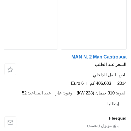
MAN N. 2 Man Castros
سعر عند الطلب
ص النقل الداخلي
20
406,603 كم
Euro 6
قوة
310 حصان (228 kW)
وقود
غاز
عدد المقاعد
52
إيطاليا
Fleequ