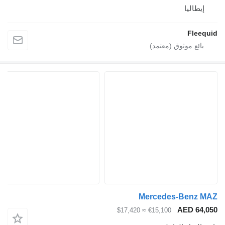
إيطاليا
Fleequ
Mercedes-Benz M
AED 64,0
≈ $17,420
€15,100