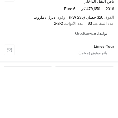
ص النقل الداخلي
20
479,650 كم
Euro 6
قوة
320 حصان (235 kW)
وقود
ديزل / مازوت
د المقاعد
93
عدد الأبواب
2-2-2
بولندا، Grodkowice
Limes-To