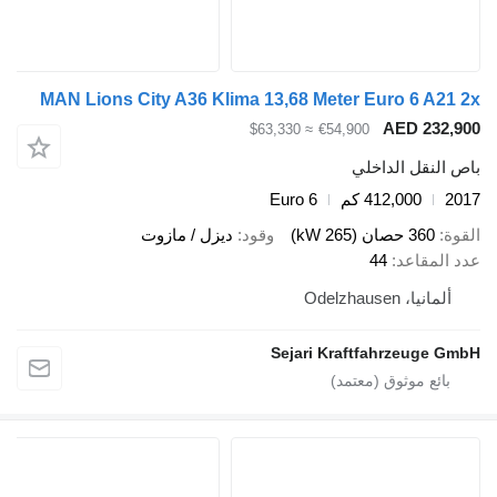
MAN Lions City A36 Klima 13,68 Meter Euro 6 A21 
AED 232,9
≈ $63,330
€54,900
ص النقل الداخلي
20
412,000 كم
Euro 6
قوة
360 حصان (265 kW)
وقود
ديزل / مازوت
د المقاعد
44
ألمانيا، Odelzhausen
Sejari Kraftfahrzeuge Gm