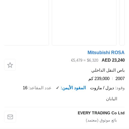
Mitsubishi RO
AED 23,2
≈ €5,479
$6,320
ص النقل الداخلي
20
239,000 كم
ود
ديزل / مازوت
المقود الأيمن
✓
عدد المقاعد
16
اليابان
EVERY TRADING Co L