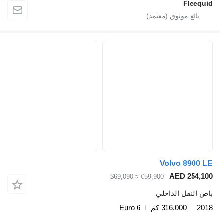
Fleequ
Volvo 8900 
AED 254,1
≈ $69,090
€59,900
ص النقل الداخلي
20
316,000 كم
Euro 6