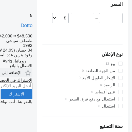
السعر
رومانيا
اليونان
5
–
ألمانيا
Dotto
إسبانيا
النمسا
42,000
≈ $48,530
طفطف سياحي
1992
34 حصان (24.99 kW)
نوع الإعلان
وقود
بنزين
عدد المق
رومانيا، Avrig
بيع
الاتصال بالبائع
من الجهة الصانعة
الإضافة إلى 
الإيجار الطويل الأمد
الاشتراك في الحصو
الرصيد
على أقساط
الاشتراك
استبدال مع دفع فرق السعر
بالنقر هنا، أنت توا
استبدال
سنة التصنيع