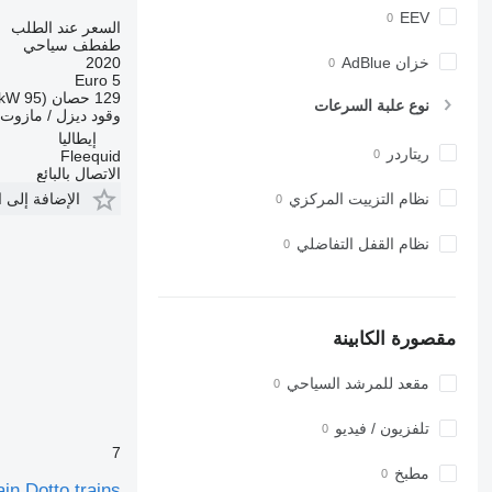
EEV
السعر عند الطلب
طفطف سياحي
خزان AdBlue
2020
Euro 5
129 حصان (95 kW)
نوع علبة السرعات
وقود
ديزل / مازوت
إيطاليا
ريتاردر
Fleequid
الاتصال بالبائع
الإضافة إلى 
نظام التزييت المركزي
نظام القفل التفاضلي
مقصورة الكابينة
مقعد للمرشد السياحي
تلفزيون / فيديو
7
مطبخ
ain Dotto trains