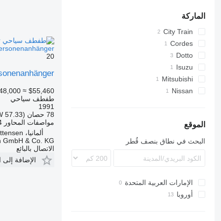
الماركة
City Train
Cordes
Personenanhänger
Dotto
20
Isuzu
sonenanhänger
Mitsubishi
48,000
≈ $55,460
L-series
Nissan
طفطف سياحي
1991
78 حصان (57.33 kW)
مواصفات المحاور
4
الموقع
ألمانيا، Sittensen
en GmbH & Co. KG
البحث في نطاق بنصف قُطر
الاتصال بالبائع
الإضافة إلى 
الإمارات العربية المتحدة
أوروبا
إيطاليا
التشيك