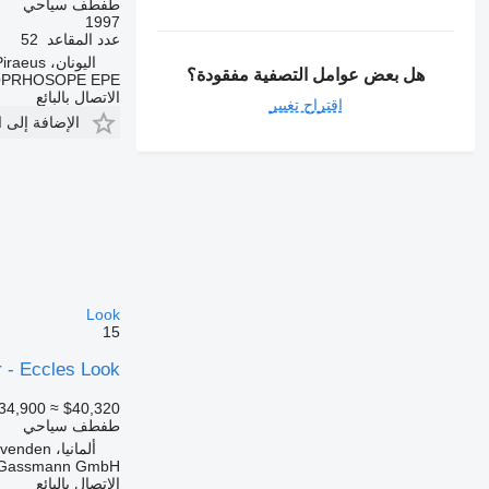
طفطف سياحي
1997
عدد المقاعد
52
اليونان، Piraeus
هل بعض عوامل التصفية مفقودة؟
OPRHOSOPE EPE
الاتصال بالبائع
اقتراح تغيير
الإضافة إلى 
Look
15
 - Eccles Look
34,900
≈ $40,320
طفطف سياحي
ألمانيا، Bovenden
Gassmann GmbH
الاتصال بالبائع