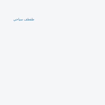
طفطف سياحي