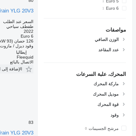
80
Euro 5
Euro 6
 Train YLG 20V3
السعر عند الطلب
طفطف سياحي
مواصفات
2022
Euro 6
الوزن الصافي
126 حصان (93 kW)
وقود
ديزل / مازوت
عدد المقاعد
إيطاليا
Fleequid
الاتصال بالبائع
الإضافة إلى 
المحرك، علبة السرعات
ماركة المحرك
موديل المحرك
قوة المحرك
وقود
83
مرشح الجسيمات
 Train YLG 20V3