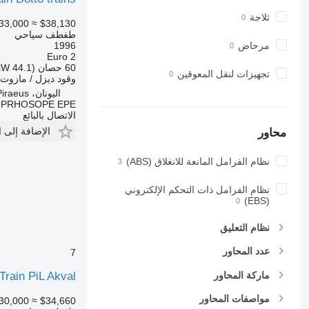
ثلاجة
33,000
≈ $38,130
طفطف سياحي
مرحاض
1996
Euro 2
60 حصان (44.1 kW)
تجهيزات لنقل المعوقين
وقود
ديزل / مازوت
اليونان، Piraeus
OPRHOSOPE EPE
الاتصال بالبائع
الإضافة إلى 
محاور
نظام الفرامل المانعة للانغلاق (ABS)
نظام الفرامل ذات التحكم الإلكتروني
(EBS)
نظام التعليق
عدد المحاور
7
ماركة المحاور
 Train PiL Akval
مواصفات المحاور
30,000
≈ $34,660