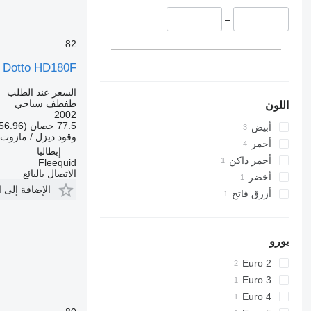
–
82
Dotto HD180F
السعر عند الطلب
طفطف سياحي
اللون
2002
77.5 حصان (56.96 kW)
أبيض
وقود
ديزل / مازوت
أحمر
إيطاليا
أحمر داكن
Fleequid
الاتصال بالبائع
أخضر
الإضافة إلى 
أزرق فاتح
يورو
Euro 2
Euro 3
Euro 4