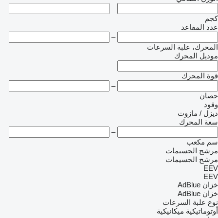
–
كجم
عدد المقاعد
–
المحرك، علبة السرعات
موديل المحرك
قوة المحرك
–
حصان
وقود
ديزل / مازوت
سعة المحرك
–
سم مكعب
مرشح الجسيمات
مرشح الجسيمات
EEV
EEV
خزان AdBlue
خزان AdBlue
نوع علبة السرعات
أوتوماتيكية
ميكانيكية