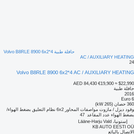
حافلة طبية Volvo B8RLE 8900 6x2*4
AC / AUXILIARY HEATING
24
Volvo B8RLE 8900 6x2*4 AC / AUXILIARY HEATING
AED 84,430
€19,900
≈ $22,990
حافلة طبية
2016
Euro 6
360 حصان (265 kW)
وقود
ديزل / مازوت
مواصفات المحاور
6x2
نظام التعليق
بضغط الهواء/
بضغط الهواء
عدد المقاعد
47
إستونيا، Lääne-Harju Vald
KB AUTO EESTI OÜ
الاتصال بالبائع