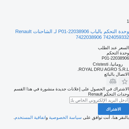
1
وحدة التحكم بالباب 22038906-P01 لـ الشاحنات Renault
7422038906 7424059332
السعر عند الطلب
وحدة التحكم
22038906-P01
رومانيا، Cristesti
ROYAL DRU AGRO S.R.L.
الاتصال بالبائع
الاشتراك في الحصول على إعلانات جديدة منشورة في هذا القسم
وحدات التحكم
Renault
الاشتراك
بالنقر هنا، أنت توافق على
سياسة الخصوصية
و
اتفاقية المستخدم
.