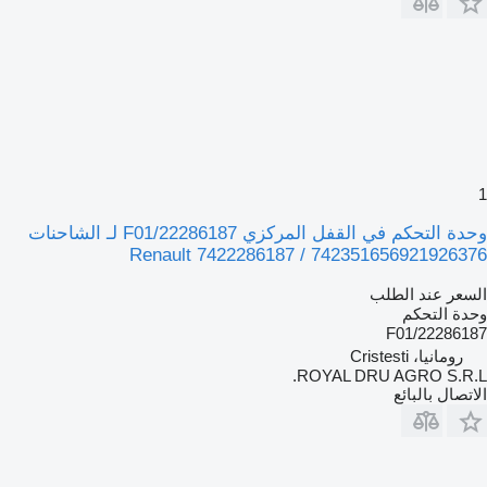
1
وحدة التحكم في القفل المركزي 22286187/F01 لـ الشاحنات
Renault 7422286187 / 742351656921926376
السعر عند الطلب
وحدة التحكم
22286187/F01
رومانيا، Cristesti
ROYAL DRU AGRO S.R.L.
الاتصال بالبائع