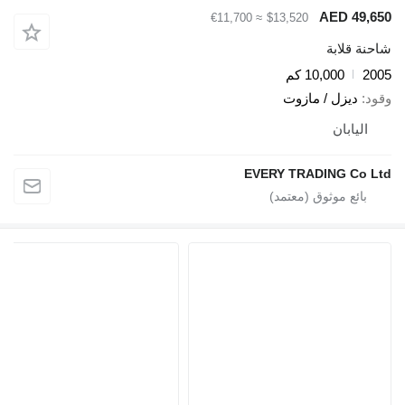
AED 
≈ €11,700
$13,520
ابة
10,000 كم
زل / مازوت
بان
EVERY TRADING 