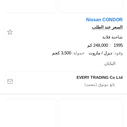
Nissan C
ند الطلب
ابة
248,000 كم
زل / مازوت
حمولة
3,500 كجم
بان
EVERY TRADING 