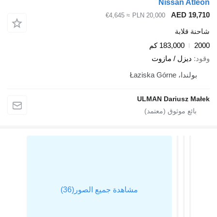
Nissan 
AED 
≈ €4,645
PLN 20,000
ابة
183,000 كم
زل / مازوت
Łaziska Gó
ULMAN Darius