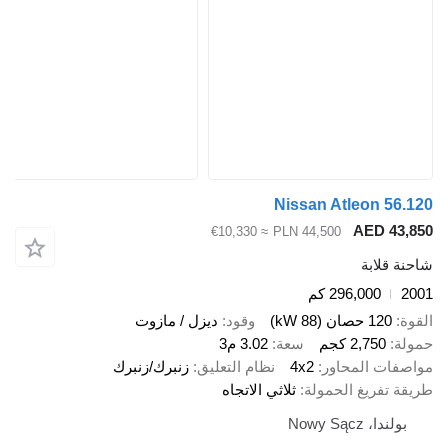
Nissan Atleon
AED 
≈ €10,330
PLN 44,500
ابة
296,000 كم
صان (88 kW)
وقود
ديزل / مازوت
2,75 كجم
سعة
3.02 م3
 المحاور
4x2
نظام التعليق
زنبرك/زنبرك
ريغ الحمولة
ثلاثي الاتجاه
Nowy Sąc