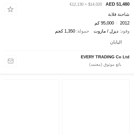
AED 
≈ €12,130
$14,020
ابة
95,000 كم
زل / مازوت
حمولة
1,350 كجم
بان
EVERY TRADING 