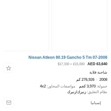
Nissan Atleon 80.19 Gancho 5 Tm 0
AED 
≈ $17,330
€15,000
ابة
276,926 كم
3,97 كجم
مواصفات المحاور
4x2
عليق
زنبرك/زنبرك
نيا