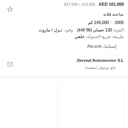
AED 1
≈ $27,500
€23,800
ابة
145,000 كم
صان (96 kW)
وقود
ديزل / مازوت
ريغ الحمولة
خلفي
 Alicante
Serveal Automoci