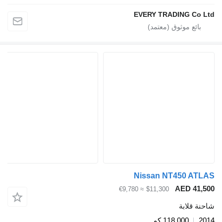
EVERY TRADING 
Nissan NT450
AED 
≈ €9,780
$11,300
ابة
118,000 كم