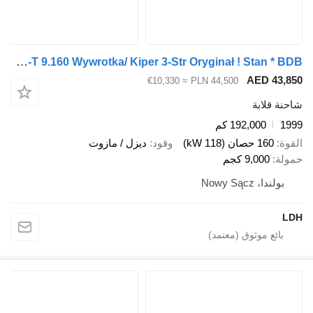
Nissan Atleon Eco-T 9.160 Wywrotka/ Kiper 3-Str Oryginał ! Stan * BDB *
AED 
≈ €10,330
PLN 44,500
ابة
192,000 كم
صان (118 kW)
وقود
ديزل / مازوت
9,00 كجم
Nowy Sąc