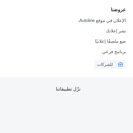
ا
 موقع Autoline.
لانك
ًا إعلانيًا
 فرعي
للشركات
نزّل تطبيقاتنا