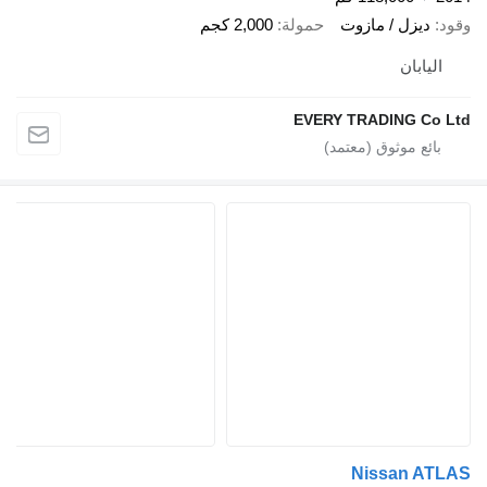
زل / مازوت
حمولة
2,000 كجم
بان
EVERY TRADING 
Nissan