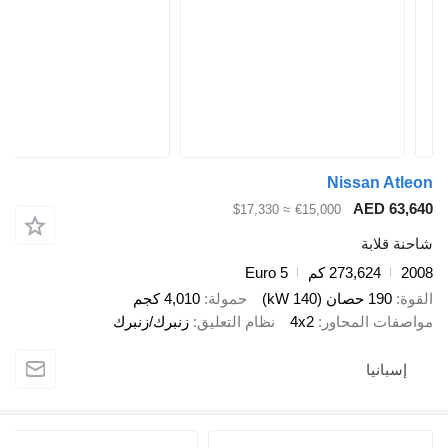
Nissan 
AED 
≈ $17,330
€15,000
ابة
273,624 كم
Euro 5
صان (140 kW)
حمولة
4,010 كجم
 المحاور
4x2
نظام التعليق
زنبرك/زنبرك
نيا