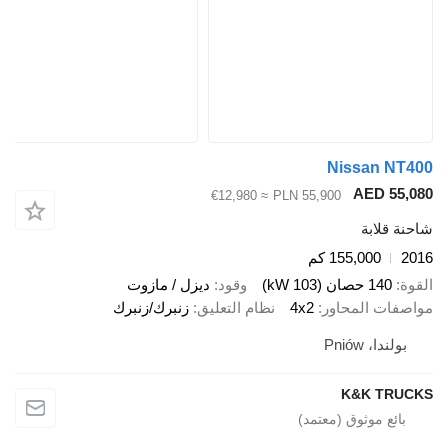
Nissan
AED 
≈ €12,980
PLN 55,900
ابة
155,000 كم
صان (103 kW)
وقود
ديزل / مازوت
 المحاور
4x2
نظام التعليق
زنبرك/زنبرك
 Pniów
K&K 