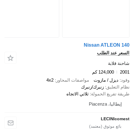
Nissan ATLE
ند الطلب
ابة
124,000 كم
زل / مازوت
مواصفات المحاور
4x2
عليق
زنبرك/زنبرك
ريغ الحمولة
ثلاثي الاتجاه
 Piacenza
LECINI