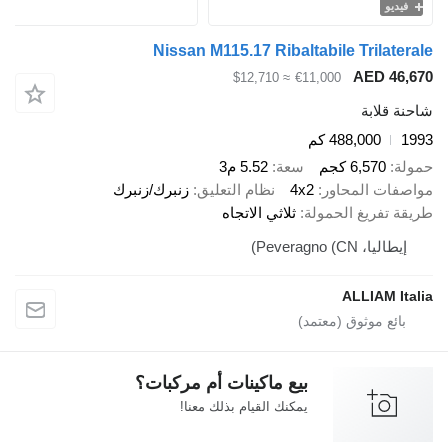
Nissan M115.17 Ribaltabile Tril
AED 
≈ $12,710
€11,000
ابة
488,000 كم
6,57 كجم
سعة
5.52 م3
 المحاور
4x2
نظام التعليق
زنبرك/زنبرك
ريغ الحمولة
ثلاثي الاتجاه
Peveragno ()
ALLIAM
بيع ماكينات أم مركبات؟
يمكنك القيام بذلك معنا!