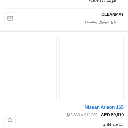
Andelst
CLE
Nissan Atle
AED 
≈ $13,860
€12,000
ابة