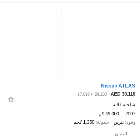
Nissan
AED
≈ €7,097
$8,200
ابة
49,000 كم
زين
حمولة
1,350 كجم
بان