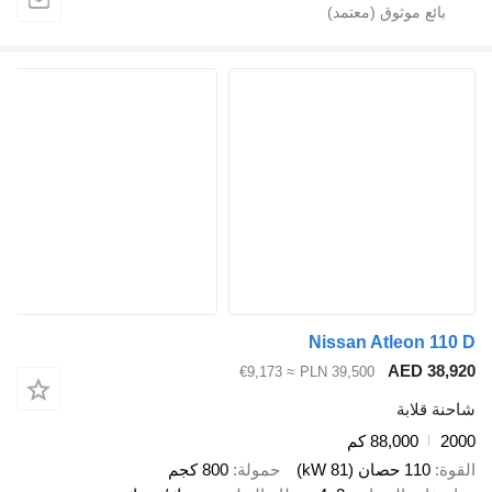
Nissan Atleon
AED 
≈ €9,173
PLN 39,500
ابة
88,000 كم
صان (81 kW)
حمولة
800 كجم