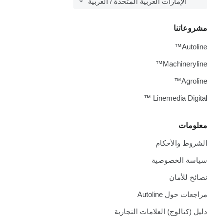
الإمارات العربية المتحدة / العربية
تنا
Au
Machiner
Ag
Linemedia Di
ات
 والأحكام
 الخصوصية
للأمان
ول Autoline
تالوج) العلامات التجارية