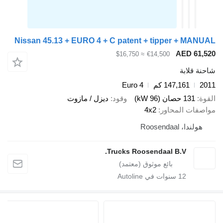
Nissan 45.13 + EURO 4 + C patent + tipper + 
AED 
≈ $16,750
€14,500
ابة
147,161 كم
Euro 4
صان (96 kW)
وقود
ديزل / مازوت
 المحاور
4x2
Roosendaa
Trucks Roosendaal B.V.
12
سنوات في Autoline