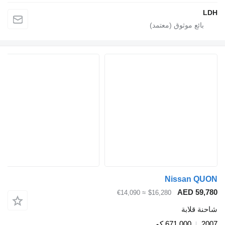
Nissa
AED 
≈ €14,090
$16,280
ابة
671,000 كم