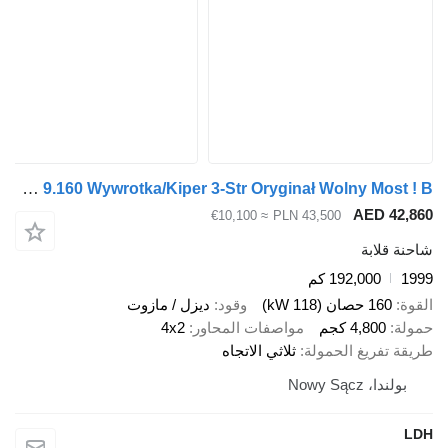
Nissan Atleon Eco-T 9.160 Wywrotka/Kiper 3-Str Oryginał Wolny Most ! B
AED 
≈ €10,100
PLN 43,500
ابة
192,000 كم
صان (118 kW)
وقود
ديزل / مازوت
4,80 كجم
مواصفات المحاور
4x2
ريغ الحمولة
ثلاثي الاتجاه
Nowy Sąc