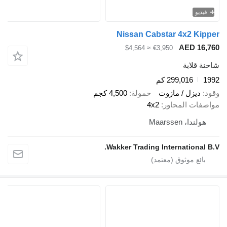
Nissan Cabstar 4x2 
AED 
≈ $4,564
€3,950
ابة
299,016 كم
زل / مازوت
حمولة
4,500 كجم
 المحاور
4x2
Maarssen
Wakker Trading Internatio