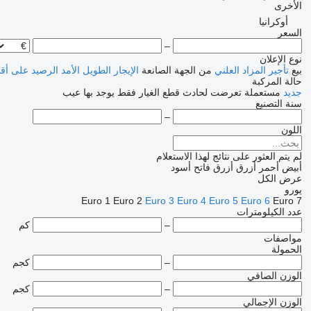
الأخرى
أوكرانيا
السعر
–
نوع الإعلان
بيع
تأجير
المزاد العلني
من الجهة الصانعة
الإيجار الطويل الأمد
الرصيد
على أق
حالة المركبة
جديد
مستعملة
تعرضت لحادث
قطع الغيار فقط
يوجد بها عيب
سنة التصنيع
–
اللون
لم يتم العثور على نتائج لهذا الاستعلام
أبيض
أحمر
أزرق
أزرق فاتح
أسود
عرض الكل
يورو
Euro 1
Euro 2
Euro 3
Euro 4
Euro 5
Euro 6
Euro 7
عدد الكيلومترات
–
كم
مواصفات
الحمولة
–
كجم
الوزن الصافي
–
كجم
الوزن الإجمالي