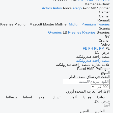
L2000
LE
TGA
TGL
TGM
TGS
TGX
Mercedes-Benz
Actros
Antos
Arocs
Atego
Axor
MB
Sprinter
Canter
Canter
Renault
K-series
Magnum
Mascott
Master
Midliner
Midlum
Premium
T-series
Scania
G-series
LB
P-series
R-series
S-series
G7
Crafter
Volvo
FE
FH
FL
FM
PL
عرض الكل
منصة رافعة هيدروليكية
منصة رافعة هيدروليكية
علامة تجارية لمنصة رافعة هيدروليكية
Fassi
HMF
Palfinger
الموقع
البحث في نطاق بنصف قُطر
الإمارات العربية المتحدة
أوروبا
بولندا
هولندا
ألمانيا
التشيك
المجر
إسبانيا
بريطانيا
ر
عرض الكل
آسيا
الفلبين
الصين