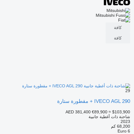
كافة
كافة
29
IVECO AGL 290 + مقطورة ستارة
AED 381,400
€89,900
≈ $103,900
شاحنة ذات أغطية جانبية
2023
68,200 كم
Euro 6