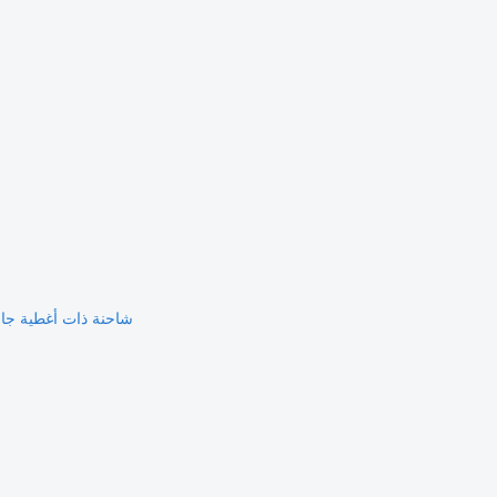
شاحنة ذات أغطية جانبية IVECO AGL 290 + مقطو