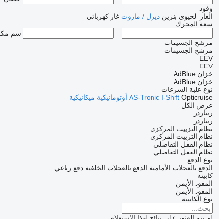
وقود
الغاز الحيوي
بنزين
ديزل / مازوت
غاز
كهربائي
سعة المحرك
–
سم مك
مرشح الجسيمات
مرشح الجسيمات
EEV
EEV
خزان AdBlue
خزان AdBlue
نوع علبة السرعات
Opticruise
I-Shift
AS-Tronic
أوتوماتيكية
ميكانيكية
عرض الكل
ريتاردر
ريتاردر
نظام التزييت المركزي
نظام التزييت المركزي
نظام القفل التفاضلي
نظام القفل التفاضلي
نوع الدفع
الدفع بالعجلات الأمامية
الدفع بالعجلات الخلفية
دفع رباعي
كابينة
المقود الأيمن
المقود الأيمن
نوع الكابينة
لم يتم العثور على نتائج لهذا الاستعلام