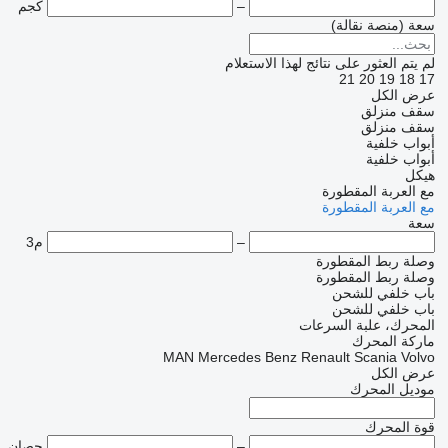
–
كجم
سعة (منصة نقالة)
لم يتم العثور على نتائج لهذا الاستعلام
21
20
19
18
17
عرض الكل
سقف منزلق
سقف منزلق
أبواب خلفية
أبواب خلفية
هيكل
مع العربة المقطورة
مع العربة المقطورة
سعة
–
م3
وصلة ربط المقطورة
وصلة ربط المقطورة
باب خلفي للشحن
باب خلفي للشحن
المحرك، علبة السرعات
ماركة المحرك
MAN
Mercedes Benz
Renault
Scania
Volvo
عرض الكل
موديل المحرك
قوة المحرك
–
حصان