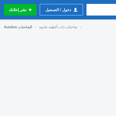
دخول / التسجيل
نشر إعلانك
شاحنات ذات أغطية جانبية
الشاحنات
Autoline