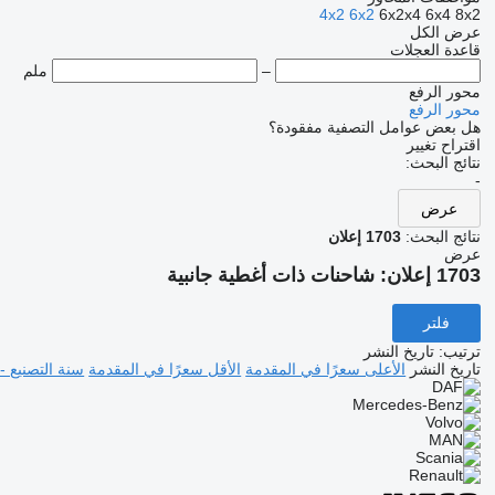
4x2
6x2
6x2x4
6x4
8x2
عرض الكل
قاعدة العجلات
–
ملم
محور الرفع
محور الرفع
هل بعض عوامل التصفية مفقودة؟
اقتراح تغيير
نتائج البحث:
-
عرض
نتائج البحث:
1703 إعلان
عرض
1703 إعلان:
شاحنات ذات أغطية جانبية
فلتر
ترتيب
:
تاريخ النشر
تاريخ النشر
الأعلى سعرًا في المقدمة
الأقل سعرًا في المقدمة
سنة التصنيع -