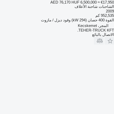
AED 76,170
HUF 6,500,000
≈ €17,950
الشاحنات شاحنة الأعلاف
2009
952,535 كم
القوة
400 حصان (294 kW)
وقود
ديزل / مازوت
المجر، Kecskemet
TEHER-TRUCK KFT.
الاتصال بالبائع