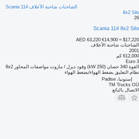
الشاحنات شاحنة الأعلاف Scania 114
8x2 Silo
26
Scania 114 8x2 Silo
AED 63,220
€14,900
≈ $17,220
الشاحنات شاحنة الأعلاف
2001
612,000 كم
Euro 3
القوة
340 حصان (250 kW)
وقود
ديزل / مازوت
مواصفات المحاور
8x2
نظام التعليق
بضغط الهواء/بضغط الهواء
إستونيا، Padise
TM Trucks OÜ
الاتصال بالبائع