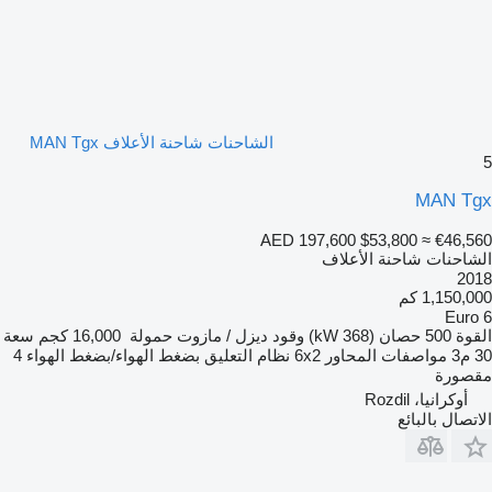
الشاحنات شاحنة الأعلاف MAN Tgx
5
MAN Tgx
AED 197,600
$53,800
≈ €46,560
الشاحنات شاحنة الأعلاف
2018
1,150,000 كم
Euro 6
القوة
500 حصان (368 kW)
وقود
ديزل / مازوت
حمولة
16,000 كجم
سعة
30 م3
مواصفات المحاور
6x2
نظام التعليق
بضغط الهواء/بضغط الهواء
4
مقصورة
أوكرانيا، Rozdil
الاتصال بالبائع