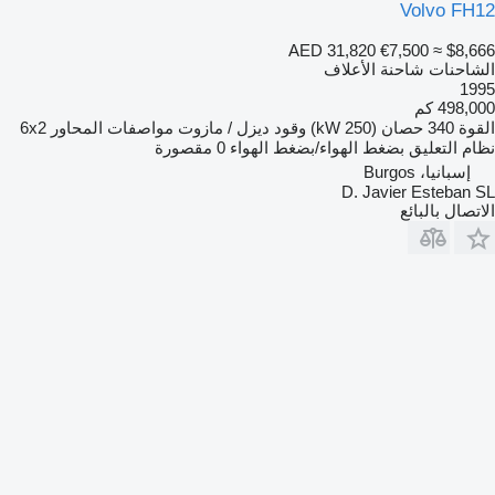
Volvo FH12
AED 31,820
€7,500
≈ $8,666
الشاحنات شاحنة الأعلاف
1995
498,000 كم
القوة
340 حصان (250 kW)
وقود
ديزل / مازوت
مواصفات المحاور
6x2
نظام التعليق
بضغط الهواء/بضغط الهواء
0 مقصورة
إسبانيا، Burgos
D. Javier Esteban SL
الاتصال بالبائع