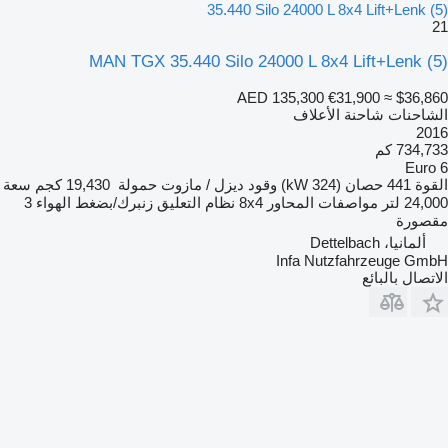
35.440 Silo 24000 L 8x4 Lift+Lenk (5)
21
MAN TGX 35.440 Silo 24000 L 8x4 Lift+Lenk (5)
AED 135,300
€31,900
≈ $36,860
الشاحنات شاحنة الأعلاف
2016
734,733 كم
Euro 6
القوة
441 حصان (324 kW)
وقود
ديزل / مازوت
حمولة
19,430 كجم
سعة
24,000 لتر
مواصفات المحاور
8x4
نظام التعليق
زنبرك/بضغط الهواء
3
مقصورة
ألمانيا، Dettelbach
Infa Nutzfahrzeuge GmbH
الاتصال بالبائع