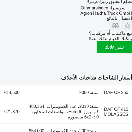
نظام التعليق
زنبرك/زنبرك
سويسرا، Othmarsingen
Agron Haxha Truck GmbH
الاتصال بالبائع
بيع ماكينات أم مركبات؟
يمكنك القيام بذلك معنا!
نشر إعلانك
أسعار الشاحنات شاحنات الأعلاف
DAF CF 250
سنة: 2000
€14,500
سنة: 2019، عدد الكيلومترات: 489,364
DAF CF 410
كم، يورو: Euro 6، مواصفات المحاور:
€21,870
MOLASSES
6x2، : 0 مقصورة
سنة: 2009، عدد الكيلومترات: 954,000