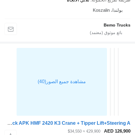
بولندا، Koszalin
Bemo Tru
Scania P320 6X2 NL-Truck APK HMF 2420 K3 Crane + Tipper Lift+Steering A
AED 126,
≈ $34,550
€29,900