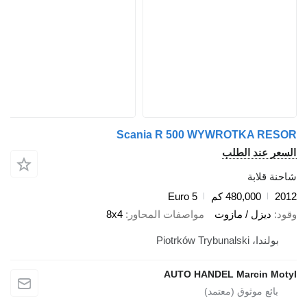
Scania R 500 WYWROTKA RE
عر عند الطلب
ة قلابة
2
480,000 كم
Euro 5
د
ديزل / مازوت
مواصفات المحاور
8x4
بولندا، Piotrków Trybunalski
AUTO HANDEL Marcin Mo