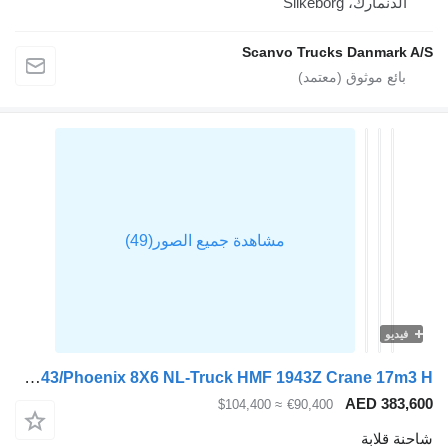
الدنمارك، Silkeborg
Scanvo Trucks Danmark 
فيديو
Tatra Tatra Phoenix 8P6R43/Phoenix 8X6 NL-Truck HMF 1943Z Crane 17m3 H
AED 383,
≈ $104,400
€90,400
ة قلابة