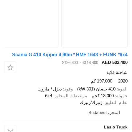
Scania G 410 Kipper 4,90m * HMF 1643 + FUNK *
AED 502,
≈ $136,800
€118,400
ة قلابة
2
197,000 كم
ة
410 حصان (301 kW)
وقود
ديزل / مازوت
لة
13,000 كجم
مواصفات المحاور
6x4
 التعليق
زنبرك/زنبرك
المجر، Budapest
Laslo Tr