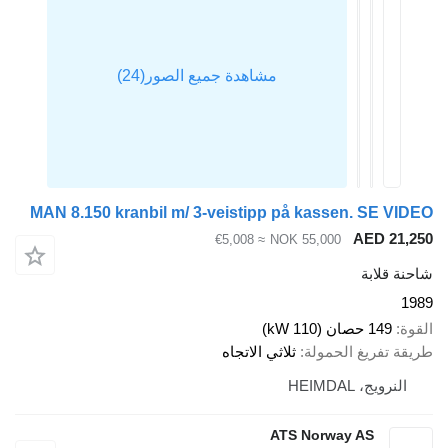
MAN 8.150 kranbil m/ 3-veistipp på kassen. SE VI
AED 21,
≈ €5,008
NOK 55,000
ة قلابة
1
ة
149 حصان (110 kW)
قة تفريغ الحمولة
ثلاثي الاتجاه
النرويج، HEIMDAL
ATS Norway AS