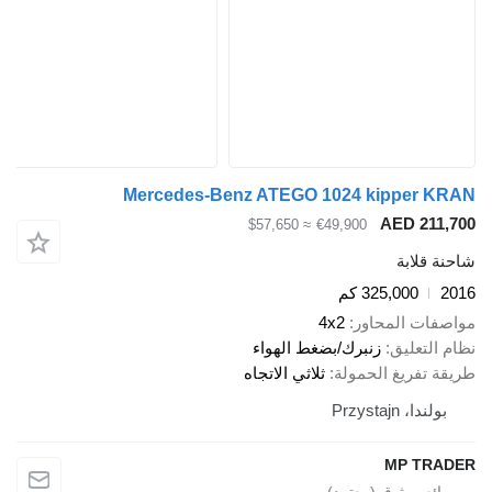
Mercedes-Benz ATEGO 1024 kipper K
AED 211,
≈ $57,650
€49,900
ة قلابة
2
325,000 كم
صفات المحاور
4x2
 التعليق
زنبرك/بضغط الهواء
قة تفريغ الحمولة
ثلاثي الاتجاه
بولندا، Przystajn
MP TRA