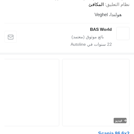
 التعليق
المكافئ
هولندا، Veghel
BAS World
22
سنوات في Autoline
فيديو
Scania 86 