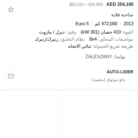
AED 254,
≈ $69,210
€59,900
ة قلابة
2
472,000 كم
Euro 5
ة
410 حصان (301 kW)
وقود
ديزل / مازوت
صفات المحاور
8x4
نظام التعليق
زنبرك/زنبرك
قة تفريغ الحمولة
ثنائي الاتجاه
بولندا، ZALESZANY
AUTO-LI