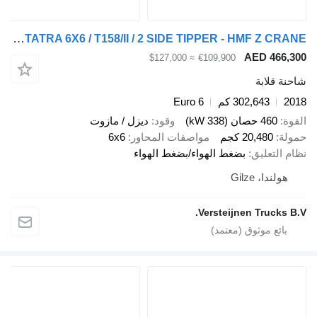
DAF TATRA 6X6 / T158/II / 2 SIDE TIPPER - HMF Z CRANE
AED 466,
≈ $127,000
€109,900
ة قلابة
2
302,643 كم
Euro 6
ة
460 حصان (338 kW)
وقود
ديزل / مازوت
لة
20,480 كجم
مواصفات المحاور
6x6
 التعليق
بضغط الهواء/بضغط الهواء
هولندا، Gilze
Versteijnen Trucks 