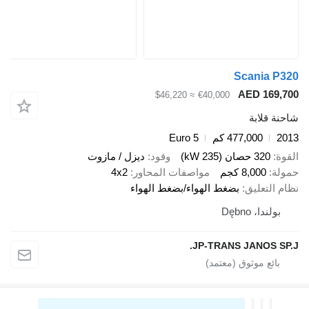
Scania P
AED 169,
≈ $46,220
€40,000
ة قلابة
2
477,000 كم
Euro 5
ة
320 حصان (235 kW)
وقود
ديزل / مازوت
لة
8,000 كجم
مواصفات المحاور
4x2
 التعليق
بضغط الهواء/بضغط الهواء
بولندا، Dębno
JP-TRANS JANOS SP