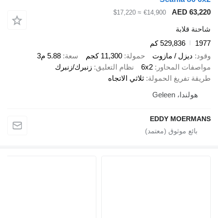
AED 63,
≈ $17,220
€14,900
ة قلابة
1
529,836 كم
د
ديزل / مازوت
حمولة
11,300 كجم
سعة
5.88 م3
صفات المحاور
6x2
نظام التعليق
زنبرك/زنبرك
قة تفريغ الحمولة
ثلاثي الاتجاه
هولندا، Geleen
EDDY MOERM