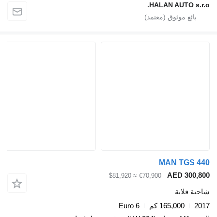
HALAN AUTO s.r
MAN TGS 
AED 300,
≈ $81,920
€70,900
ة قلابة
2
165,000 كم
Euro 6