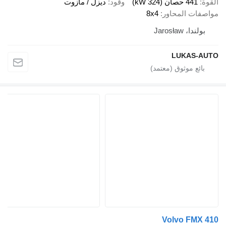
ة
441 حصان (324 kW)
وقود
ديزل / مازوت
صفات المحاور
8x4
بولندا، Jarosław
LUKAS-A
Volvo FMX 