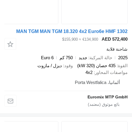
MAN TGM MAN TGM 18.320 4x2 Euro6e HMF 1
AED 572,
≈ $155,900
€134,900
ة قلابة
2
حالة المركبة
جديد
750 كم
Euro 6
ة
435 حصان (320 kW)
وقود
ديزل / مازوت
صفات المحاور
4x2
ألمانيا، Porta Westfalica
Euromix MTP G