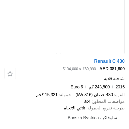
Renault C 
AED 381,
≈ $104,000
€89,990
ة قلابة
2
243,900 كم
Euro 6
ة
430 حصان (316 kW)
حمولة
15,331 كجم
صفات المحاور
8x4
قة تفريغ الحمولة
ثلاثي الاتجاه
سلوفاكيا، Banská Bystrica