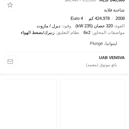
≈ $40,440
€35,000
ة قلابة
2
424,978 كم
Euro 4
ة
320 حصان (235 kW)
وقود
ديزل / مازوت
صفات المحاور
6x2
نظام التعليق
زنبرك/بضغط الهواء
ليتوانيا، Plungė
UAB VEN