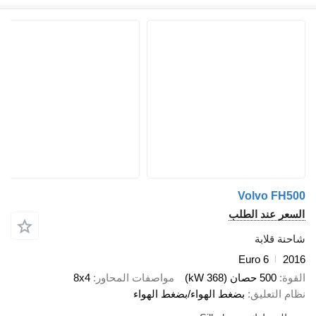
Volvo FH
عر عند الطلب
ة قلابة
Euro 6
2
ة
500 حصان (368 kW)
مواصفات المحاور
8x4
 التعليق
بضغط الهواء/بضغط الهواء