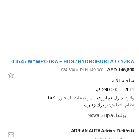
Renault LANDER 430 6x4 / WYWROTKA + HDS / HYDROBURTA / ŁYŻKA
AED 146,
≈ €34,600
PLN 149,000
ة قلابة
2
290,000 كم
د
ديزل / مازوت
مواصفات المحاور
6x4
 التعليق
زنبرك/زنبرك
بولندا، Nowa Słupia
ADRIAN AUTA Adrian Zieliń