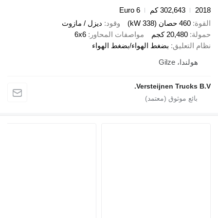
2
302,643 كم
Euro 6
ة
460 حصان (338 kW)
وقود
ديزل / مازوت
لة
20,480 كجم
مواصفات المحاور
6x6
 التعليق
بضغط الهواء/بضغط الهواء
هولندا، Gilze
Versteijnen Trucks 