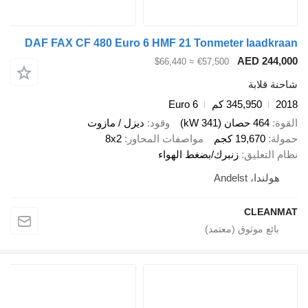
DAF FAX CF 480 Euro 6 HMF 21 Tonmeter laadkr
AED 244,
≈ $66,440
€57,500
ة قلابة
2
345,950 كم
Euro 6
ة
464 حصان (341 kW)
وقود
ديزل / مازوت
لة
19,670 كجم
مواصفات المحاور
8x2
 التعليق
زنبرك/بضغط الهواء
هولندا، Andelst
CLEAN