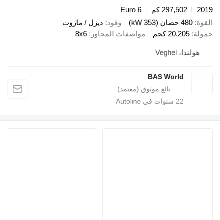
2
297,502 كم
Euro 6
ة
480 حصان (353 kW)
وقود
ديزل / مازوت
لة
20,205 كجم
مواصفات المحاور
8x6
هولندا، Veghel
BAS World
22
سنوات في Autoline