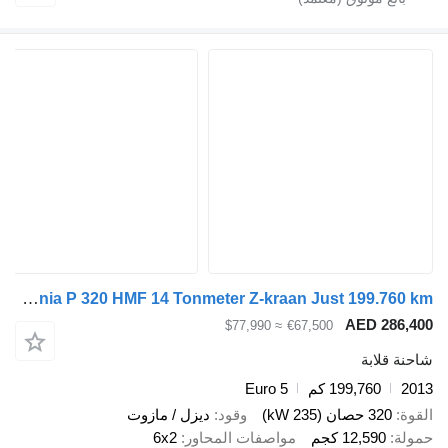
Scania P 320 HMF 14 Tonmeter Z-kraan Just 199.760 km!
AED 286,
≈ $77,990
€67,500
ة قلابة
2
199,760 كم
Euro 5
ة
320 حصان (235 kW)
وقود
ديزل / مازوت
لة
12,590 كجم
مواصفات المحاور
6x2