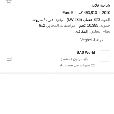
ة قلابة
2
493,810 كم
Euro 5
ة
320 حصان (235 kW)
وقود
ديزل / مازوت
لة
10,385 كجم
مواصفات المحاور
6x2
 التعليق
المكافئ
هولندا، Veghel
BAS World
22
سنوات في Autoline