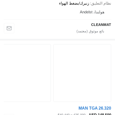
 التعليق
زنبرك/بضغط الهواء
هولندا، Andelst
CLEAN
MAN TGA 26.
AED 148,