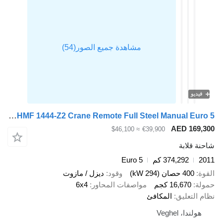
فيديو
Scania P400 6X4 HMF 1444-Z2 Crane Remote Full Steel Manual Euro 5
AED 169,
≈ $46,100
€39,900
ة قلابة
2
374,292 كم
Euro 5
ة
400 حصان (294 kW)
وقود
ديزل / مازوت
لة
16,670 كجم
مواصفات المحاور
6x4
 التعليق
المكافئ
هولندا، Veghel