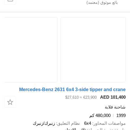
Mercedes-Benz 2631 6x4 3-side tipper and cr
AED 101,
≈ $27,610
€23,900
ة قلابة
1
480,000 كم
صفات المحاور
6x4
نظام التعليق
زنبرك/زنبرك
قة تفريغ الحمولة
ثلاثي الاتجاه