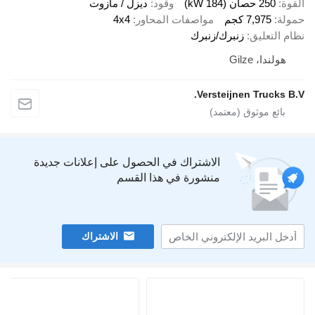
ة
250 حصان (184 kW)
وقود
ديزل / مازوت
لة
7,975 كجم
مواصفات المحاور
4x4
 التعليق
زنبرك/زنبرك
هولندا، Gilze
Versteijnen Trucks 
الاشتراك في الحصول على إعلانات جديدة
منشورة في هذا القسم
الاشتراك