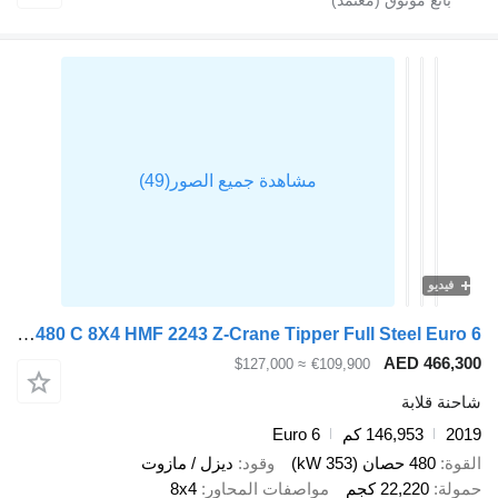
فيديو
Renault C 480 C 8X4 HMF 2243 Z-Crane Tipper Full Steel Euro 6
AED 466,
≈ $127,000
€109,900
ة قلابة
2
146,953 كم
Euro 6
ة
480 حصان (353 kW)
وقود
ديزل / مازوت
لة
22,220 كجم
مواصفات المحاور
8x4