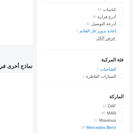
كباسات
أذرع هزازة
أذرعة التوصيل
إعادة تدوير غاز العادم
عرض الكل
فئة المركبة
نماذج أخرى في القسم "إع
الشاحنات
السيارات القاطرة
الماركة
DAF
EuroCargo
CF
MAN
Maximus
TGA
XF
Mercedes-Benz
TGL