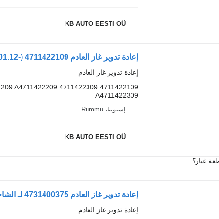
KB AUTO EESTI OÜ
إعادة تدوير غاز العادم
4711422209 A4711422209 4711422309
A4711422309
إستونيا، Rummu
KB AUTO EESTI OÜ
عة غيار؟
إعادة تدوير غاز العادم 4731400375 لـ الشاحنات Mercedes-Benz Arocs,Actros MP4
إعادة تدوير غاز العادم