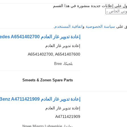
ل على إعلانات جديدة منشورة في هذا القسم
فق على
سياسة الخصوصية
و
اتفاقية المستخدم
.
إعادة تدوير غاز العادم
A6541402700, A6541407600
بلجيكا، Bree
Smeets & Zonen Spare Parts
إعادة تدوير غاز العادم Mercedes-Benz A4711421909 لـ الشاحنات Mercedes-Benz Actros MP 4
إعادة تدوير غاز العادم
A4711421909
بولندا، Nowe Miasto Lubawskie