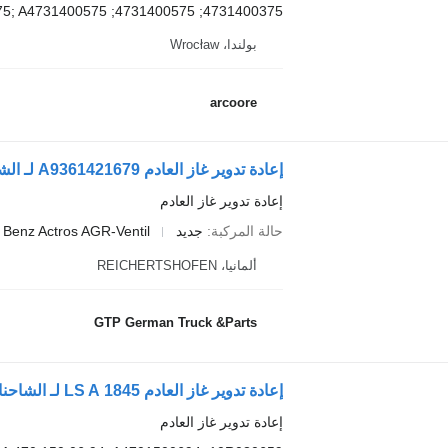
4731400375; 4731400575; A4731400375; A4731400575;
بولندا، Wrocław
arcoore
إعادة تدوير غاز العادم A9361421679 لـ الشاحنات Mercedes-Benz Actros
إعادة تدوير غاز العادم
حالة المركبة
جديد
Benz Actros AGR-Ventil
ألمانيا، REICHERTSHOFEN
GTP German Truck &Parts
إعادة تدوير غاز العادم 1845 LS A لـ الشاحنات Mercedes-Benz ACTROS MP4
إعادة تدوير غاز العادم