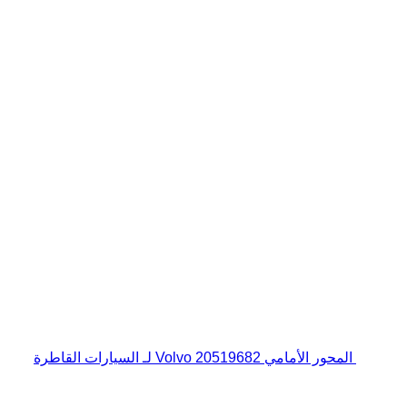
المحور الأمامي Volvo 20519682 لـ السيارات القاطرة