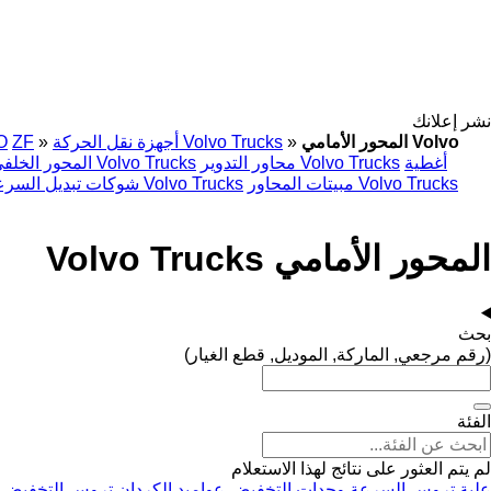
نشر إعلانك
المحور الأمامي Volvo
»
أجهزة نقل الحركة Volvo Trucks
»
ZF
O
أغطية
محاور التدوير Volvo Trucks
المحور الخلفي Volvo Trucks
مبيتات المحاور Volvo Trucks
شوكات تبديل السرعة Volvo Trucks
المحور الأمامي Volvo Trucks
بحث
(رقم مرجعي, الماركة, الموديل, قطع الغيار)
الفئة
لم يتم العثور على نتائج لهذا الاستعلام
علبة تروس السرعة
وحدات التخفيض
عواميد الكردان
تروس التخفيض