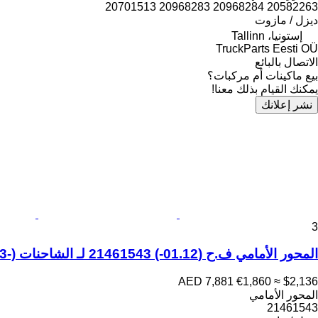
20582263 20968284 20968283 20701513
ديزل / مازوت
إستونيا، Tallinn
TruckParts Eesti OÜ
الاتصال بالبائع
بيع ماكينات أم مركبات؟
يمكنك القيام بذلك معنا!
نشر إعلانك
3
المحور الأمامي ف.ح (01.12-) 21461543 لـ الشاحنات Volvo FH, FM, FMX-4 series (2013-)
AED 7,881
€1,860
≈ $2,136
المحور الأمامي
21461543