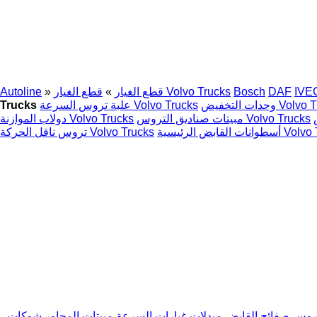
IVE
DAF
Bosch
قطع الغيار Volvo Trucks
قطع الغيار
»
»
Autoline
يض Volvo Trucks
علبة تروس السرعة Volvo Trucks
Trucks
مبيتات صناديق التروس Volvo Trucks
دولاب الموازنة Volvo Trucks
رئيسية Volvo Trucks
تروس ناقل الحركة Volvo Trucks
تروس
صفائح القابض
مبدلات غيارات السرعة
مبيتات المحاور
شوكات