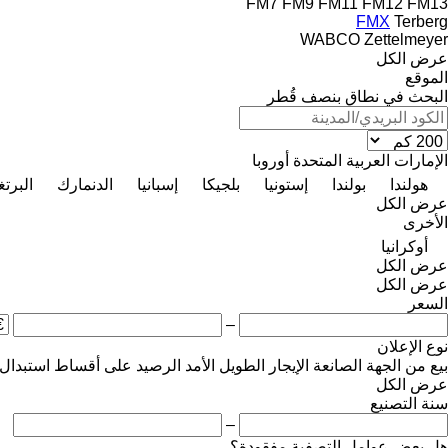
FM7
FM9
FM11
FM12
FM13
FMX
Terberg
WABCO
Zettelmeyer
عرض الكل
الموقع
البحث في نطاق بنصف قُطر
الإمارات العربية المتحدة
أوروبا
هولندا
بولندا
إستونيا
بلجيكا
إسبانيا
الدنمارك
البرتغ
عرض الكل
الأخرى
أوكرانيا
عرض الكل
عرض الكل
السعر
–
نوع الإعلان
بيع
من الجهة الصانعة
الإيجار الطويل الأمد
الرصيد
على أقساط
استبدال
عرض الكل
سنة التصنيع
–
هل بعض عوامل التصفية مفقودة؟