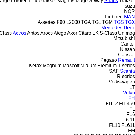
argo
Eurotech
Eurotrakker
Magirus
Mago
S-Way
Stralis
Trakker
Isuzu
NQR
Liebherr
MAN
A-series
F90
L2000
TGA
TGL
TGM
TGS
TGX
Mercedes-Benz
Class
Actros
Antos
Arocs
Atego
Axor
Citaro
LK
S-Class
Unimog
Mitsubishi
Canter
Nissan
Cabstar
Pegaso
Renault
Kerax
Magnum
Mascott
Midlum
Premium
T-series
SAF
Scania
R-series
Volkswagen
LT
Volvo
FH
FH12
FH 460
FL
FL6
FL6 11
FL10
FL611
FM