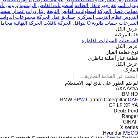
تبديل السرعة
أجهزة نقل الطاقة
أسطوانات القابض الرئيسية
تروس ناق
محامل فصل الحركة
أسطوانات القابض التابعة
ريتاردرات
عمدان سحب 
التروس
نظام التزييت المركزي
صناديق نقل الحركة
مجموعات الدواس
السرعات
حلقات دائرية O لنواقل الحركة
ناقلات الحركة النهائية
محامل 
عرض الكل
فئة المركبة
الشاحنات
السيارات القاطرة
عرض الكل
نوع قطعة الغيار
قطعة غيار أصلية
تناظري
عرض الكل
الماركة
لم يتم العثور على نتائج لهذا الاستعلام
AXA
Astra
BM
HD
BMW
BPW
Carraro
Caterpillar
DAF
CF
LF
XF
YA
Deutz
Ford
Ranger
GINAF
X series
Hyundai
IVECO