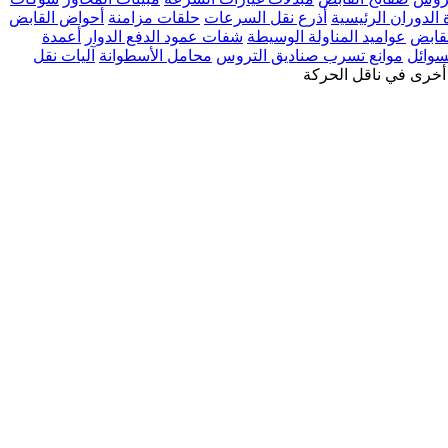
 الدوران الرئيسية
أذرع نقل السرعات
حلقات مزامنة
أحواض القابض
قابض
عواميد المناولة الوسيطة
شفات عمود الدفع الدوار
أعمدة
سوائل
موانع تسرب صناديق التروس
محامل الأسطوانة
آليات نقل
أخرى في ناقل الحركة