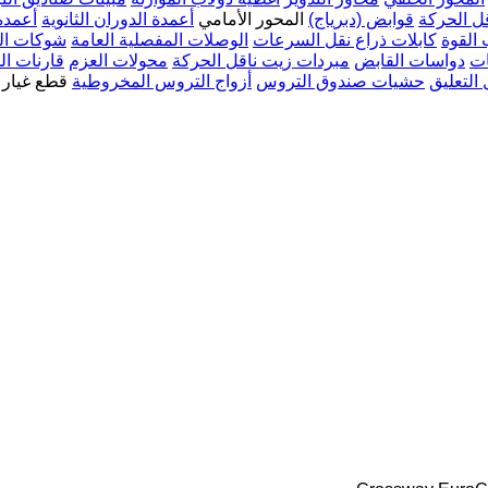
ل الحركة
قوابض (دبرياج)
المحور الأمامي
أعمدة الدوران الثانوية
أعمدة
القوة
كابلات ذراع نقل السرعات
الوصلات المفصلية العامة
شوكات ال
ات
دواسات القابض
مبردات زيت ناقل الحركة
محولات العزم
قارنات ال
التعليق
حشيات صندوق التروس
أزواج التروس المخروطية
قطع غيار 