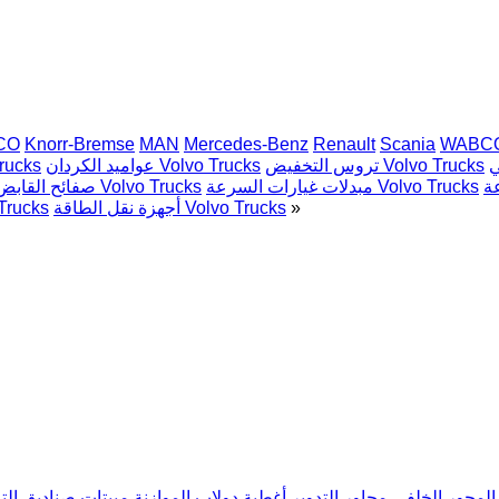
CO
Knorr-Bremse
MAN
Mercedes-Benz
Renault
Scania
WABC
تروس التخفيض Volvo Trucks
عواميد الكردان Volvo Trucks
وحدات التخف
مبدلات غيارات السرعة Volvo Trucks
صفائح القابض Volvo Trucks
»
أجهزة نقل الطاقة Volvo Trucks
أسطوانات القابض ال
المحور الخلفي
محاور التدوير
أغطية دولاب الموازنة
مبيتات صناديق ال