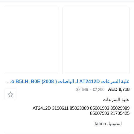
علبة السرعات AT2412D لـ الباصات Volvo B5LH, B0E (2008-)
AED 9
≈ $2,646
€2,290
 السرعات
AT2412D 3190611 85023989 85001993 8502
85007993 2179
ستونيا، Tallinn