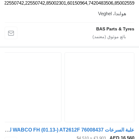
90740,7422550742,22550742,85002301,60150964,7420483506,8500
ولندا، Veghel
BAS Parts & T
علبة السرعات WABCO FH (01.13-) AT2612F 76008437 لـ السيارات القاطرة Volvo FH, FM, FMX-4 series (2013-)
AED 16
≈ $4,510
€3,903