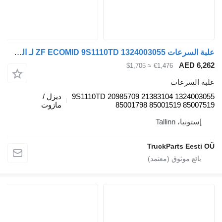
علبة السرعات ZF ECOMID 9S1110TD 1324003055 لـ السيارات القاطرة Volvo FL, FE (2005-2014)
AED 6
≈ $1,705
€1,476
 السرعات
1324003055 9S1110TD 20985709 21383104
ديزل /
85001798 85001519 8500
مازوت
ستونيا، Tallinn
TruckParts Eest