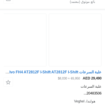
علبة السرعات Volvo FH4 AT2812F I-Shift AT2812F I-Shift, أوتوماتيكي 20483506 لـ الشاحنات Volvo FH4
AED 29
≈ $8,030
€6,950
 السرعات
204835
ولندا، Veghel