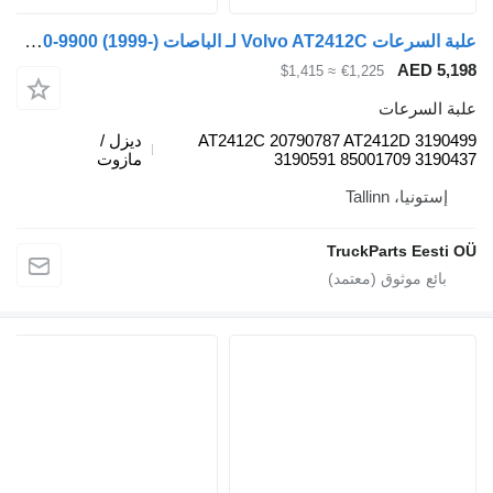
علبة السرعات Volvo AT2412C لـ الباصات Volvo 7700-9900 (1999-)
AED 5
≈ $1,415
€1,225
 السرعات
AT2412C 20790787 AT2412D 319
ديزل /
3190591 85001709 319
مازوت
ستونيا، Tallinn
TruckParts Eest