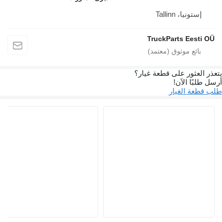
ستونيا، Tallinn
TruckParts Eest
لعثور على قطعة غيار؟
بًا الآن!
عة الغيار