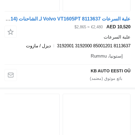
علبة السرعات Volvo VT1605PT 8113637 لـ الشاحنات Volvo FM7-FM12, FM, FMX (1998-2014)
AED 10
≈ $2,865
€2,480
 السرعات
8113637 85001201
ديزل / مازوت
ستونيا، Rummu
KB AUTO EEST