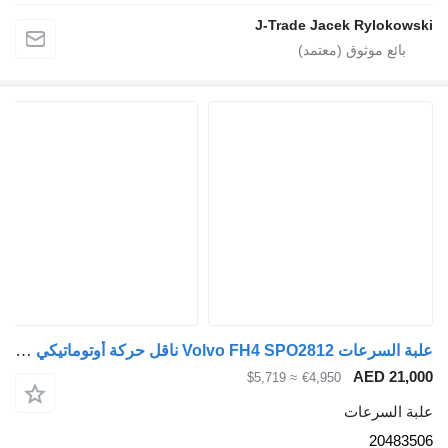
J-Trade Jacek Ryloko
علبة السرعات Volvo FH4 SPO2812 ناقل حركة أوتوماتيكي مزدوج القابض 20483506 لـ الشاحنات Volvo FH4
AED 21
≈ $5,719
€4,950
 السرعات
2048