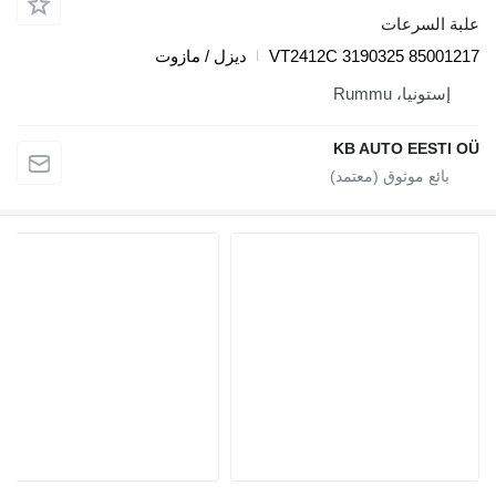
 السرعات
VT2412C 3190325 8500
ديزل / مازوت
ستونيا، Rummu
KB AUTO EEST