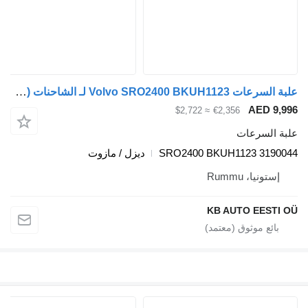
علبة السرعات Volvo SRO2400 BKUH1123 لـ الشاحنات Volvo FH12, FH16, NH12, FH, VNL780 (1993-2014)
AED 9
≈ $2,722
€2,356
 السرعات
SRO2400 BKUH1123 319
ديزل / مازوت
ستونيا، Rummu
KB AUTO EEST