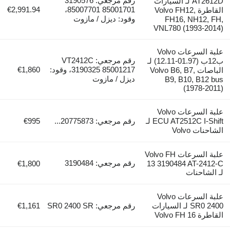
رقم مرجعي: 3190576
AT2612D لـ السيارات
€2,991.94
85001701 85007701،
القاطرة Volvo FH12,
وقود: ديزل / مازوت
FH16, NH12,
VNL780 (1993-2
علبة السرعات Volvo
رقم مرجعي: VT2412C
ب12ب (01.97-12.11) لـ
3190325 85001217، وقود:
€1,860
الباصات Volvo B6, B7,
ديزل / مازوت
B9, B10, B1
(1978-
علبة السرعات Volvo
ECU AT2512C I-Shift لـ
رقم مرجعي: 20775873...
€995
ت Volvo
علبة السرعات Volvo FH
رقم مرجعي: 3190484
€1,800
13 3190484 AT-24
شاحنات
علبة السرعات Volvo
SR0 2400 لـ السيارات
رقم مرجعي: SR0 2400 SR
€1,161
Volvo FH