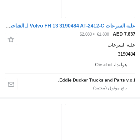
علبة السرعات Volvo FH 13 3190484 AT-2412-C لـ الشاحنات
AED 7
≈ $2,080
€1,800
 السرعات
319
ولندا، Oirschot
Eddie Ducker Trucks and Parts v.