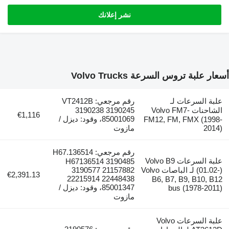
نشر إعلانك
بة تروس السرعة Volvo Trucks
السرعات لـ
رقم مرجعي: VT2412B
الشاحنات Volvo FM7-
3190238 3190245
€1,116
85001069، وقود: ديزل /
FM12, FM, FMX (1
2
مازوت
رقم مرجعي: H67.136514
علبة السرعات Volvo B9
H67136514 3190485
(01.02-) لـ الباصات Volvo
3190577 21157882
€2,391.13
22215914 22448438
B6, B7, B9, B10
85001347، وقود: ديزل /
bus (1978-
مازوت
علبة السرعات Volvo