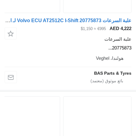
علبة السرعات Volvo ECU AT2512C I-Shift 20775873 لـ الشاحنات Volvo
AED 4
≈ $1,150
€995
 السرعات
207758
ولندا، Veghel
BAS Parts & T