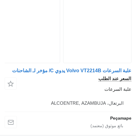
Volvo VT2214 يدوي C/ مؤخر لـ الشاحنات
ر عند الطلب
 السرعات
لبرتغال، ALCOENTRE, AZAMBUJA
Peça