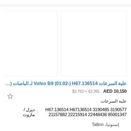
علبة السرعات Volvo B9 (01.02-) H67.136514 لـ الباصات Volvo B6, B7, B9, B10, B12 bus (1978-2011)
AED 10
≈ $2,763
€2,391
 السرعات
H67.136514 H67136514 3190485 319
ديزل /
21157882 22215914 22448438 8500
مازوت
ستونيا، Tallinn