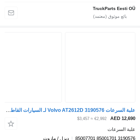
TruckParts Eest
علبة السرعات Volvo AT2612D 3190576 لـ السيارات القاطرة Volvo FH12, FH16, NH12, FH, VNL780 (1993-2014)
AED 12
≈ $3,457
€2,992
 السرعات
3190576 8500
ديزل / مازوت