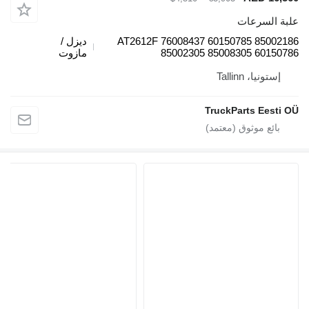
 السرعات
AT2612F 76008437 60150785 8500
ديزل /
85002305 85008305 6015
مازوت
ستونيا، Tallinn
TruckParts Eest