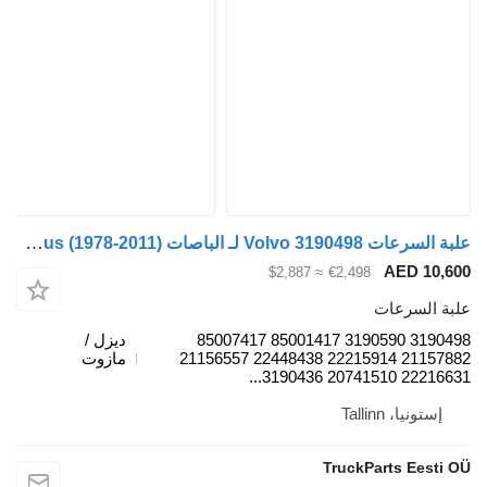
علبة السرعات Volvo 3190498 لـ الباصات Volvo B6, B7, B9, B10, B12 bus (1978-2011)
AED 10
≈ $2,887
€2,498
 السرعات
3190498 3190590 85001417 85007417
ديزل /
21157882 22215914 22448438 21156557
مازوت
22216631 2074151
ستونيا، Tallinn
TruckParts Eest