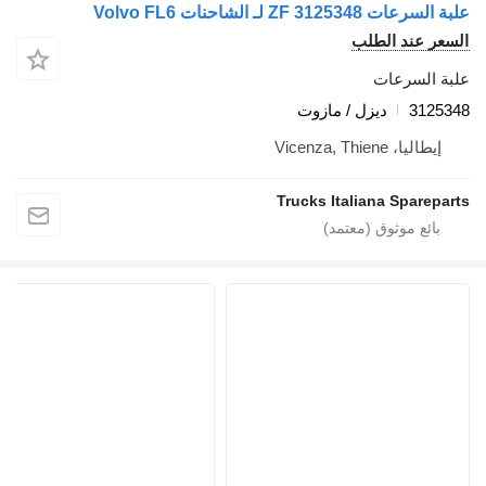
ZF 3125348 لـ الشاحنات Volvo FL6
ر عند الطلب
 السرعات
312
ديزل / مازوت
يطاليا، Vicenza, Thiene
Trucks Italiana Sparep