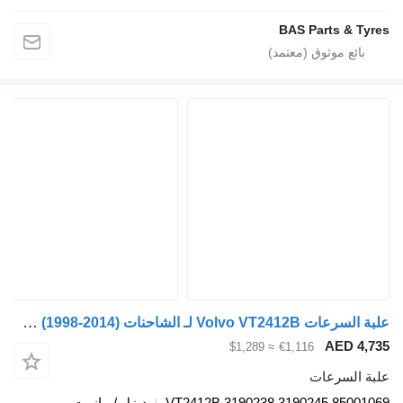
BAS Parts & T
علبة السرعات Volvo VT2412B لـ الشاحنات Volvo FM7-FM12, FM, FMX (1998-2014)
AED 4
≈ $1,289
€1,116
 السرعات
VT2412B 3190238 3190245 8500
ديزل / مازوت