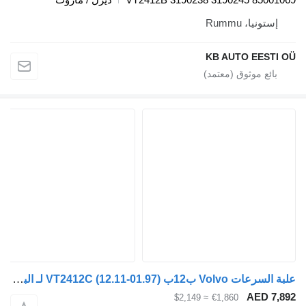
ستونيا، Rummu
KB AUTO EEST
علبة السرعات Volvo ب12ب (01.97-12.11) VT2412C لـ الباصات Volvo B6, B7, B9, B10, B12 bus (1978-2011)
AED 7
≈ $2,149
€1,860