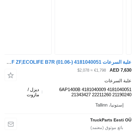
علبة السرعات ZF ZF,ECOLIFE B7R (01.06-) 4181040051 لـ الباصات Volvo B7, B8, B9, B12 (2005-)
AED 7
≈ $2,078
€1,798
 السرعات
4181040051 4181040009 6AP1400B
ديزل /
21343427 22211260 2119
مازوت
ستونيا، Tallinn
TruckParts Eest