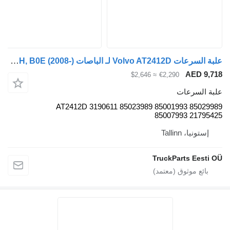
علبة السرعات Volvo AT2412D لـ الباصات Volvo B5LH, B0E (2008-)
AED 9
≈ $2,646
€2,290
 السرعات
AT2412D 3190611 85023989 85001993 8502
85007993 2179
ستونيا، Tallinn
TruckParts Eest