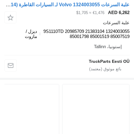
علبة السرعات Volvo 1324003055 لـ السيارات القاطرة Volvo FL, FE (2005-2014)
AED 6
≈ $1,705
€1,476
 السرعات
1324003055 9S1110TD 20985709 21383104
ديزل /
85001798 85001519 8500
مازوت
ستونيا، Tallinn
TruckParts Eest