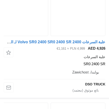
علبة السرعات Volvo SR0 2400 SR0 2400 SR 2400 لـ السيارات القاطرة Volvo FH 16
AED 4
≈ €1,161
PLN 4,999
 السرعات
SR0 240
ولندا، Zawichost
DSO TR