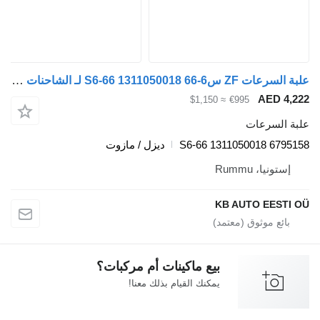
علبة السرعات ZF س6-66 S6-66 1311050018 لـ الشاحنات Volvo FL, FL6, FL7, FL10, FL12, FS718 (1985-2005)
AED 4
≈ $1,150
€995
 السرعات
S6-66 1311050018 679
ديزل / مازوت
ستونيا، Rummu
KB AUTO EEST
بيع ماكينات أم مركبات؟
يمكنك القيام بذلك معنا!