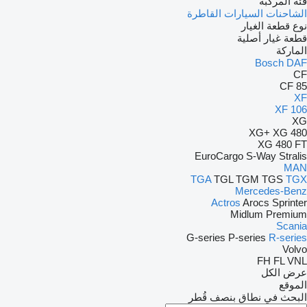
فئة المركبة
الشاحنات
السيارات القاطرة
نوع قطعة الغيار
قطعة غيار أصلية
الماركة
Bosch
DAF
CF
CF 85
XF
XF 106
XG
XG+
XG 480
XG 480 FT
EuroCargo
S-Way
Stralis
MAN
TGA
TGL
TGM
TGS
TGX
Mercedes-Benz
Actros
Arocs
Sprinter
Midlum
Premium
Scania
G-series
P-series
R-series
Volvo
FH
FL
VNL
عرض الكل
الموقع
البحث في نطاق بنصف قُطر