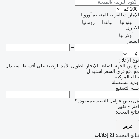
الإمارات العربية المتحدة
أوروبا
ليتوانيا
بولندا
رومانيا
الأخرى
أوكرانيا
السعر
–
نوع الإعلان
بيع
من الجهة الصانعة
الإيجار الطويل الأمد
الرصيد
على أقساط
استبدال
مع دفع فرق السعر
استبدال
حالة المركبة
جديد
مستعملة
سنة التصنيع
–
هل بعض عوامل التصفية مفقودة؟
اقتراح تغيير
نتائج البحث:
-
عرض
نتائج البحث:
21 إعلانات