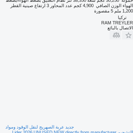
حمولة
30,250 كجم
سعة
38,350 لتر
نظام التعليق
بضغط الهواء/بضغط
الهواء
الوزن الصافي
4,900 كجم
عدد المحاور
3
ارتفاع صينية القطر
1,200 ملم
5 مقصورة
تركيا
RAM TREYLER
الاتصال بالبائع
جديد عربة الصهريج لنقل الوقود ومواد
التشحيم Lider 2026 UNUSED NEW directly from manufacturer