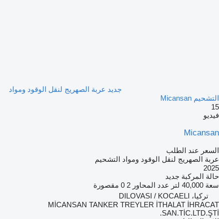
جديد عربة الصهريج لنقل الوقود ومواد
التشحيم Micansan
15
فيديو
Micansan
السعر عند الطلب
عربة الصهريج لنقل الوقود ومواد التشحيم
2025
حالة المركبة
جديد
سعة
40,000 لتر
عدد المحاور
2
0 مقصورة
تركيا، DILOVASI / KOCAELI
MİCANSAN TANKER TREYLER İTHALAT İHRACAT
SAN.TİC.LTD.ŞTİ.