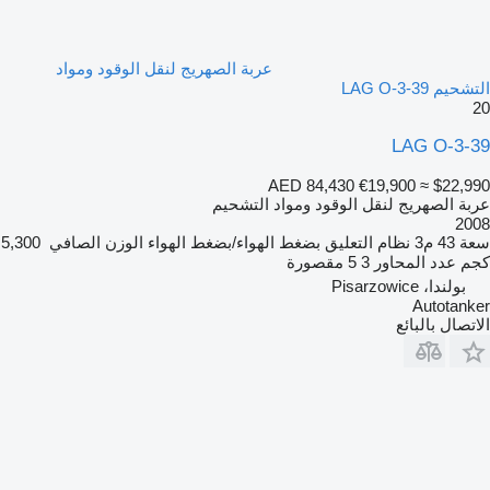
عربة الصهريج لنقل الوقود ومواد
التشحيم LAG O-3-39
20
LAG O-3-39
AED 84,430
€19,900
≈ $22,990
عربة الصهريج لنقل الوقود ومواد التشحيم
2008
سعة
43 م3
نظام التعليق
بضغط الهواء/بضغط الهواء
الوزن الصافي
5,300
كجم
عدد المحاور
3
5 مقصورة
بولندا، Pisarzowice
Autotanker
الاتصال بالبائع