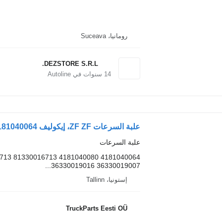
رومانيا، Suceava
DEZSTORE S.R.L.
14
سنوات في Autoline
علبة السرعات ZF ZF، إيكوليف 4181040064 لـ الباصات MAN LIONS CITY
علبة السرعات
36330019007 36330019016...
إستونيا، Tallinn
TruckParts Eesti OÜ