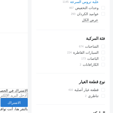
علبة تروس السرعة
وحدات التخفيض
عواميد الكردان
عرض الكل
فئة المركبة
الشاحنات
السيارات القاطرة
الباصات
الكارافانات
نوع قطعة الغيار
قطعة غيار أصلية
الاشتراك في الحصو
تناظري
الاشتراك
بالنقر هنا، أنت توا