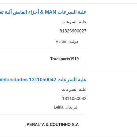
علبة السرعات MAN & أجزاء القابض آلية تغيير السرعة المؤازرة 81326906027 لـ الشاحنات
علبة السرعات
81326906027
هولندا، Vuren
Truckparts1919
علبة السرعات MAN M2000 / S6-66 Caixa de Velocidades 1311050042 لـ الشاحنات MAN
علبة السرعات
1311050042
البرتغال، Leiria
PERALTA & COUTINHO S.A.