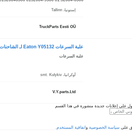
إستونيا، Tallinn
TruckParts Eesti OÜ
علبة السرعات Eaton Y05132 لـ الشاحنات MAN 12.224 18.224
علبة السرعات
أوكرانيا، smt. Kulykiv
V.Y.parts.Ltd
ل على إعلانات جديدة منشورة في هذا القسم
فق على
سياسة الخصوصية
و
اتفاقية المستخدم
.