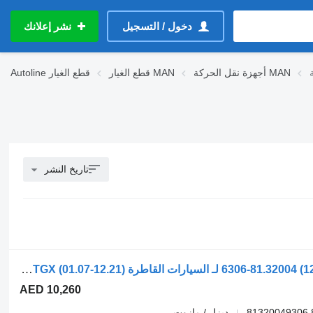
دخول / التسجيل
نشر إعلانك
أجهزة نقل الحركة MAN
قطع الغيار MAN
قطع الغيار
Autoline
تاريخ النشر
علبة السرعات ZF تي جي إكس (01.07-12.21) 81.32004-6306 لـ السيارات القاطرة MAN TGL 2006 TGX (01.07-12.21)
AED 10,260
ديزل / مازوت