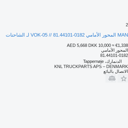
2
MAN المحور الأمامي VOK-05 // 81.44101-0182 لـ الشاحنات
AED 5,668
DKK 10,000
≈ €1,338
المحور الأمامي
81.44101-0182
الدنمارك، Tappernøje
KNL TRUCKPARTS APS – DENMARK
الاتصال بالبائع