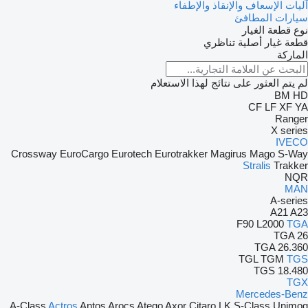
آليات الإسعاف والإنقاذ والإطفاء
سيارات المطافئ
نوع قطعة الغيار
قطعة غيار أصلية
تناظري
الماركة
لم يتم العثور على نتائج لهذا الاستعلام
BM
HD
CF
LF
XF
YA
Ranger
X series
IVECO
Crossway
EuroCargo
Eurotech
Eurotrakker
Magirus
Mago
S-Way
Stralis
Trakker
NQR
MAN
A-series
A21
A23
F90
L2000
TGA
TGA 26
TGA 26.360
TGL
TGM
TGS
TGS 18.480
TGX
Mercedes-Benz
A-Class
Actros
Antos
Arocs
Atego
Axor
Citaro
LK
S-Class
Unimog