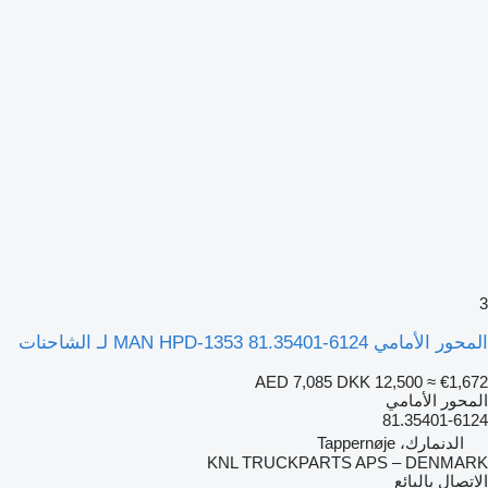
3
المحور الأمامي MAN HPD-1353 81.35401-6124 لـ الشاحنات
AED 7,085
DKK 12,500
≈ €1,672
المحور الأمامي
81.35401-6124
الدنمارك، Tappernøje
KNL TRUCKPARTS APS – DENMARK
الاتصال بالبائع