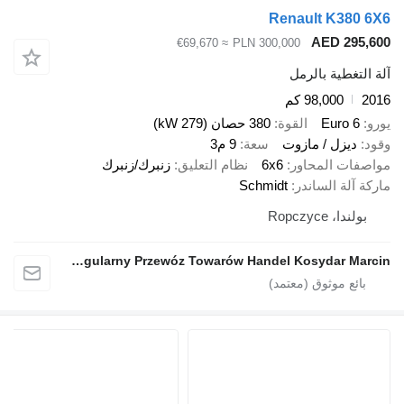
Renault K380 6X6
AED 295,600
≈ €69,670
PLN 300,000
آلة التغطية بالرمل
2016
98,000 كم
يورو
Euro 6
القوة
380 حصان (279 kW)
وقود
ديزل / مازوت
سعة
9 م3
مواصفات المحاور
6x6
نظام التعليق
زنبرك/زنبرك
ماركة آلة الساندر
Schmidt
بولندا، Ropczyce
Nieregularny Przewóz Towarów Handel Kosydar Marcin