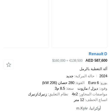
Renault D
AED 587,600
≈ $160,000
€138,500
آلة التغطية بالرمل
2024
حالة المركبة
جديد
يورو
Euro 6
القوة
280 حصان (206 kW)
وقود
ديزل / مازوت
سعة
8.5 م3
مواصفات المحاور
4x2
نظام التعليق
زنبرك/زنبرك
اتساع الخطف
12 متر
أوكرانيا، m.Kyiv