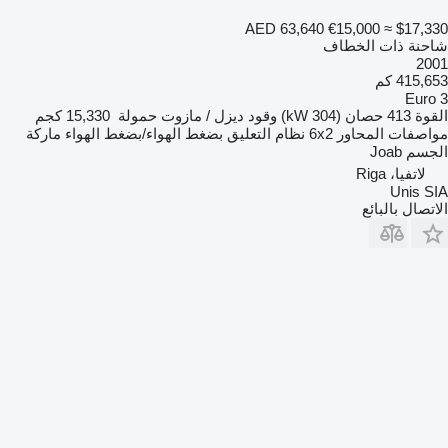
AED 63,640
€15,000
≈ $17,330
شاحنة ذات الخطاف
2001
415,653 كم
Euro 3
القوة
413 حصان (304 kW)
وقود
ديزل / مازوت
حمولة
15,330 كجم
مواصفات المحاور
6x2
نظام التعليق
بضغط الهواء/بضغط الهواء
ماركة
الجسم
Joab
لاتفيا، Riga
Unis SIA
الاتصال بالبائع