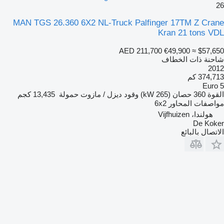
26
MAN TGS 26.360 6X2 NL-Truck Palfinger 17TM Z Crane
Kran 21 tons VDL
AED 211,700
€49,900
≈ $57,650
شاحنة ذات الخطاف
2012
374,713 كم
Euro 5
القوة
360 حصان (265 kW)
وقود
ديزل / مازوت
حمولة
13,435 كجم
مواصفات المحاور
6x2
هولندا، Vijfhuizen
De Koker
الاتصال بالبائع