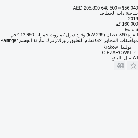
AED 205,800
€48,500
≈ $56,040
شاحنة ذات الخطاف
2016
160,000 كم
Euro 6
القوة
360 حصان (265 kW)
وقود
ديزل / مازوت
حمولة
13,950 كجم
مواصفات المحاور
6x4
نظام التعليق
زنبرك/زنبرك
ماركة الجسم
Palfinger
بولندا، Krakow
CIEZAROWKI.PL
الاتصال بالبائع