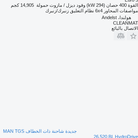
القوة
400 حصان (294 kW)
وقود
ديزل / مازوت
حمولة
14,905 كجم
مواصفات المحاور
6x4
نظام التعليق
زنبرك/زنبرك
هولندا، Andelst
CLEANMAT
الاتصال بالبائع
جديدة شاحنة ذات الخطاف MAN TGS
26.520 BL HydroDrive