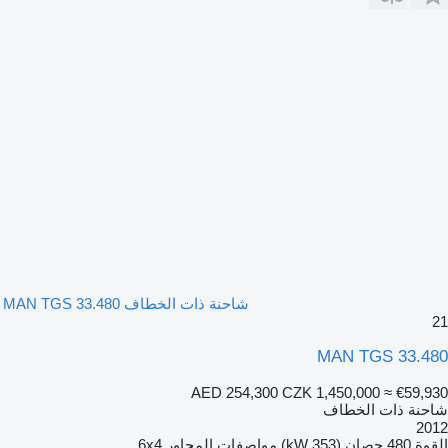
شاحنة ذات الخطاف MAN TGS 33.480
21
MAN TGS 33.480
AED 254,300
CZK 1,450,000
≈ €59,930
شاحنة ذات الخطاف
2012
القوة
480 حصان (353 kW)
مواصفات المحاور
6x4