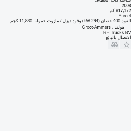
شاحنة ذات الخطاف
2008
817,172 كم
Euro 4
القوة
400 حصان (294 kW)
وقود
ديزل / مازوت
حمولة
11,830 كجم
هولندا، Groot-Ammers
RH Trucks BV
الاتصال بالبائع