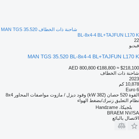
شاحنة ذات الخطاف MAN TGS 35.520
BL-8x4-4 BL+TAJFUN L170 K
22
فيديو
MAN TGS 35.520 BL-8x4-4 BL+TAJFUN L170 K
AED 800,800
€188,800
≈ $218,100
شاحنة ذات الخطاف
2023
10,878 كم
Euro 6
القوة
520 حصان (382 kW)
وقود
ديزل / مازوت
مواصفات المحاور
8x4
نظام التعليق
زنبرك/بضغط الهواء
بلجيكا، Handzame
BRAEM NV/SA
الاتصال بالبائع