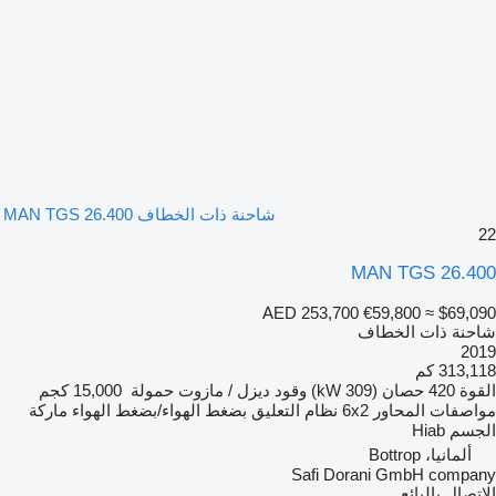
شاحنة ذات الخطاف MAN TGS 26.400
22
MAN TGS 26.400
AED 253,700
€59,800
≈ $69,090
شاحنة ذات الخطاف
2019
313,118 كم
القوة
420 حصان (309 kW)
وقود
ديزل / مازوت
حمولة
15,000 كجم
مواصفات المحاور
6x2
نظام التعليق
بضغط الهواء/بضغط الهواء
ماركة
الجسم
Hiab
ألمانيا، Bottrop
Safi Dorani GmbH company
الاتصال بالبائع