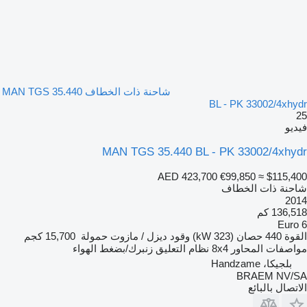
شاحنة ذات الخطاف MAN TGS 35.440
BL - PK 33002/4xhydr
25
فيديو
MAN TGS 35.440 BL - PK 33002/4xhydr
AED 423,700
€99,850
≈ $115,400
شاحنة ذات الخطاف
2014
136,518 كم
Euro 6
القوة
440 حصان (323 kW)
وقود
ديزل / مازوت
حمولة
15,700 كجم
مواصفات المحاور
8x4
نظام التعليق
زنبرك/بضغط الهواء
بلجيكا، Handzame
BRAEM NV/SA
الاتصال بالبائع