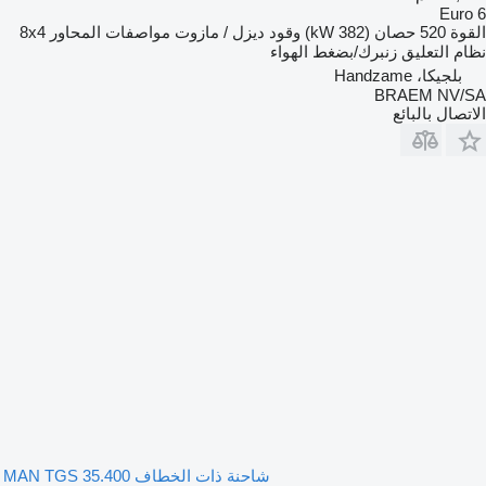
Euro 6
القوة
520 حصان (382 kW)
وقود
ديزل / مازوت
مواصفات المحاور
8x4
نظام التعليق
زنبرك/بضغط الهواء
بلجيكا، Handzame
BRAEM NV/SA
الاتصال بالبائع
شاحنة ذات الخطاف MAN TGS 35.400