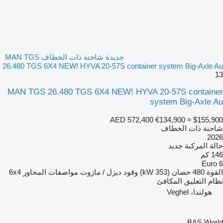
جديدة شاحنة ذات الخطاف MAN TGS
26.480 TGS 6X4 NEW! HYVA 20-57S container system Big-Axle Au
13
MAN TGS 26.480 TGS 6X4 NEW! HYVA 20-57S container
system Big-Axle Au
AED 572,400
€134,900
≈ $155,900
شاحنة ذات الخطاف
2026
حالة المركبة
جديد
146 كم
Euro 6
القوة
480 حصان (353 kW)
وقود
ديزل / مازوت
مواصفات المحاور
6x4
نظام التعليق
المكافئ
هولندا، Veghel
BAS World