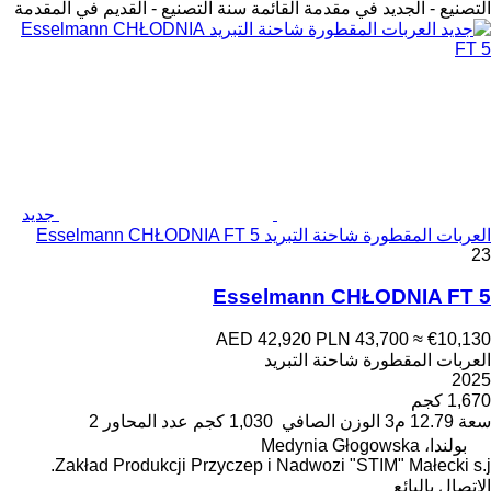
التصنيع - الجديد في مقدمة القائمة
سنة التصنيع - القديم في المقدمة
جديد
العربات المقطورة شاحنة التبريد Esselmann CHŁODNIA FT 5
23
Esselmann CHŁODNIA FT 5
AED 42,920
PLN 43,700
≈ €10,130
العربات المقطورة شاحنة التبريد
2025
1,670 كجم
سعة
12.79 م3
الوزن الصافي
1,030 كجم
عدد المحاور
2
بولندا، Medynia Głogowska
Zakład Produkcji Przyczep i Nadwozi "STIM" Małecki s.j.
الاتصال بالبائع