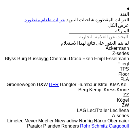
الفئة
العربات المقطورة شاحنات التبريد
عربات طعام مقطورة
عرض الكل
الماركة
لم يتم العثور على نتائج لهذا الاستعلام
Ackermann
Z-series
Blyss
Burg
Bussbygg
Chereau
Draco
Ekeri
Empl
Esselmann
Fliegl
TPS
Floor
FLA
Groenewegen
H&W
HFR
Hangler
Humbaur
Istrail
KMA
Kel-
Berg
Kempf
Kress
Krone
ZZ
Kögel
ZW
LAG
LeciTrailer
Leciñena
A-series
Limetec
Meyer
Mueller
Niewiadów
Norfrig
Närko
Obermaier
Parator
Plandex
Renders
Rohr
Schmitz Cargobull