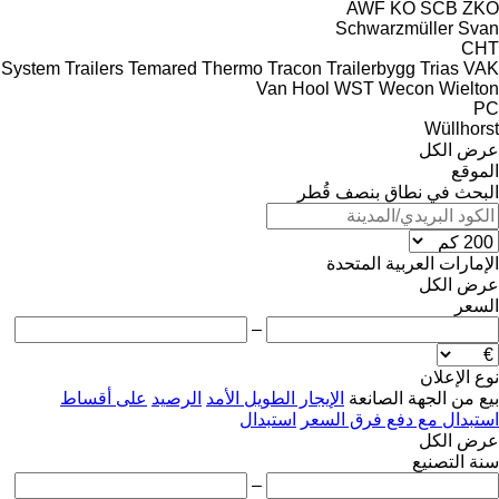
AWF
KO
SCB
ZKO
Schwarzmüller
Svan
CHT
System Trailers
Temared
Thermo
Tracon
Trailerbygg
Trias
VAK
Van Hool
WST
Wecon
Wielton
PC
Wüllhorst
عرض الكل
الموقع
البحث في نطاق بنصف قُطر
الإمارات العربية المتحدة
عرض الكل
السعر
–
نوع الإعلان
بيع
من الجهة الصانعة
الإيجار الطويل الأمد
الرصيد
على أقساط
استبدال مع دفع فرق السعر
استبدال
عرض الكل
سنة التصنيع
–