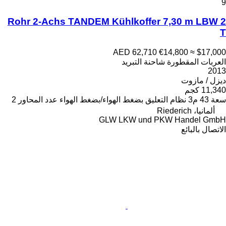
9
Rohr 2-Achs TANDEM Kühlkoffer 7,30 m LBW 2
T
AED 62,710
€14,800
≈ $17,000
العربات المقطورة شاحنة التبريد
2013
ديزل / مازوت
11,340 كجم
سعة
43 م3
نظام التعليق
بضغط الهواء/بضغط الهواء
عدد المحاور
2
ألمانيا، Riederich
GLW LKW und PKW Handel GmbH
الاتصال بالبائع