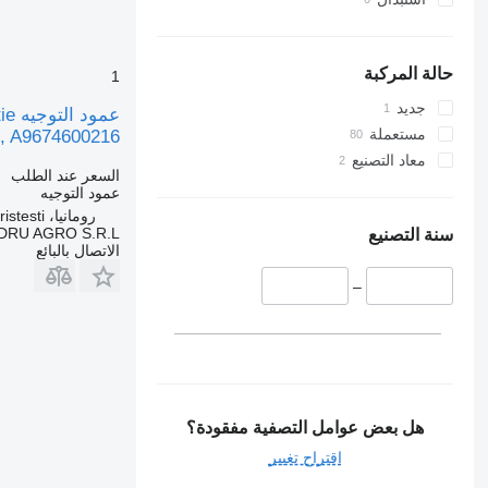
حالة المركبة
1
جديد
مستعملة
, A9674600216
معاد التصنيع
السعر عند الطلب
عمود التوجيه
رومانيا، Cristesti
DRU AGRO S.R.L.
سنة التصنيع
الاتصال بالبائع
–
هل بعض عوامل التصفية مفقودة؟
اقتراح تغيير