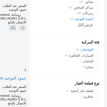
محاور
السعر عند الطلب
مراكز المحاور
عمود التوجيه
زنبركات
رومانيا، Cristesti
DRU AGRO S.R.L.
أعمدة التوجيه
الاتصال بالبائع
عرض الكل
فئة المركبة
الشاحنات
السيارات القاطرة
الباصات
سيارة
1
عمود التوجيه Coloană de Direcție لـ الشاحنات Mercedes-Benz Cod 0004601692 A0004601692
نوع قطعة الغيار
السعر عند الطلب
عمود التوجيه
قطعة غيار أصلية
رومانيا، Cristesti
تناظري
DRU AGRO S.R.L.
الاتصال بالبائع