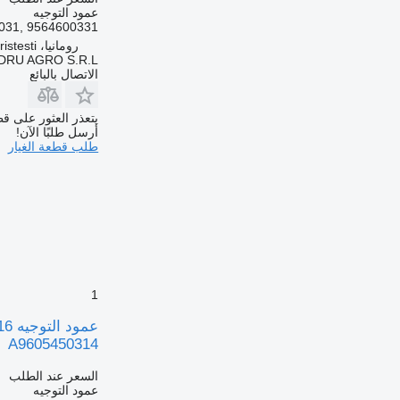
عمود التوجيه
031, 9564600331
رومانيا، Cristesti
DRU AGRO S.R.L.
الاتصال بالبائع
يتعذر العثور على قط
أرسل طلبًا الآن!
طلب قطعة الغيار
1
A9605450314
السعر عند الطلب
عمود التوجيه