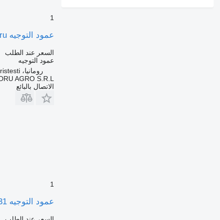
1
عمود التوجيه Coloană de direcție pentru لـ الشاحنات Mercedes-Benz – A9604600316 / A9604600816 / A9605420214 / A9605450314
السعر عند الطلب
عمود التوجيه
رومانيا، Cristesti
DRU AGRO S.R.L.
الاتصال بالبائع
1
عمود التوجيه Coloană de Direcție A9564600031 لـ الشاحنات Mercedes-Benz A9564600031 / A9564600331
السعر عند الطلب