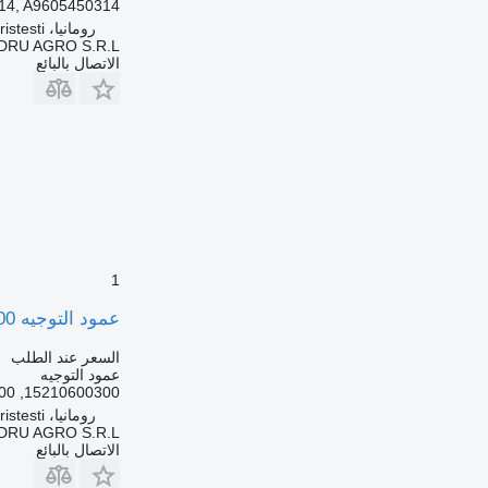
14, A9605450314
رومانيا، Cristesti
DRU AGRO S.R.L.
الاتصال بالبائع
1
عمود التوجيه Coloană de Direcție 15210600300 لـ الشاحنات Mercedes-Benz A6284600031
السعر عند الطلب
عمود التوجيه
15210600300, A6284600031, 6284600031, 1203-218-000, 1203218000
رومانيا، Cristesti
DRU AGRO S.R.L.
الاتصال بالبائع