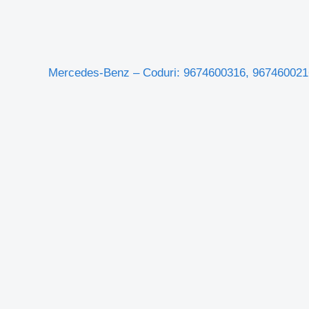
 Mercedes-Benz – Coduri: 9674600316, 9674600216, 9674600516, A9674600516,