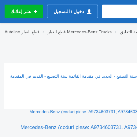
دخول / التسجيل
نشر إعلانك
قطع الغيار Mercedes-Benz Trucks
قطع الغيار
Autoline
سنة التصنيع - الجديد في مقدمة القائمة
سنة التصنيع - القديم في المقدمة
C لـ الشاحنات Mercedes-Benz (coduri piese: A9734603731, A9734603631, A9734601731,