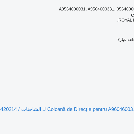
A9564600031, A9564600331, 9564600
ROYAL 
عة غيار؟
عمود التوجيه 00316