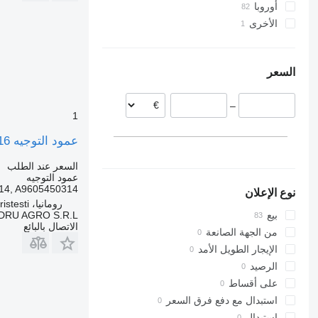
أوروبا
الأخرى
رومانيا
أوكرانيا
البرتغال
ليتوانيا
السعر
بولندا
هولندا
–
إيطاليا
1
بلجيكا
عمود التوجيه Coloană de Direcție A9604600316 لـ الشاحنات Mercedes-Benz Coduri
إسبانيا
عرض الكل
السعر عند الطلب
عمود التوجيه
14, A9605450314
نوع الإعلان
رومانيا، Cristesti
DRU AGRO S.R.L.
بيع
الاتصال بالبائع
من الجهة الصانعة
الإيجار الطويل الأمد
الرصيد
على أقساط
استبدال مع دفع فرق السعر
استبدال