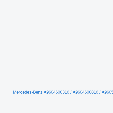
Coloană de Direcție pentru A96046 لـ الشاحنات Mercedes-Benz A9604600316 / A9604600816 / A9605420214 /