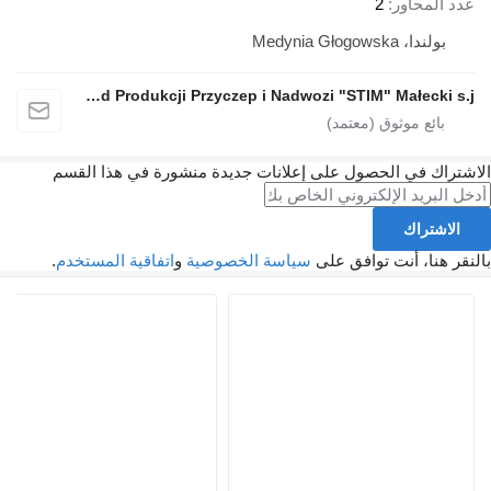
عدد المحاور
2
بولندا، Medynia Głogowska
Zakład Produkcji Przyczep i Nadwozi "STIM" Małecki s.j.
الاشتراك في الحصول على إعلانات جديدة منشورة في هذا القسم
الاشتراك
بالنقر هنا، أنت توافق على
سياسة الخصوصية
و
اتفاقية المستخدم
.