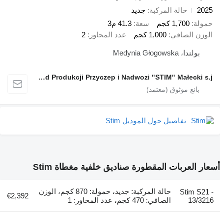
2025
حالة المركبة
جديد
حمولة
1,700 كجم
سعة
41.3 م3
الوزن الصافي
1,000 كجم
عدد المحاور
2
بولندا، Medynia Głogowska
Zakład Produkcji Przyczep i Nadwozi "STIM" Małecki s.j.
تفاصيل حول الموديل Stim
أسعار العربات المقطورة صناديق خلفية مغطاة Stim
حالة المركبة: جديد، حمولة: 870 كجم، الوزن
Stim S21 -
€2,392
13/3216
الصافي: 470 كجم، عدد المحاور: 1