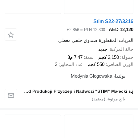
Stim S22-27/3216
AED 12,120
≈ €2,856
PLN 12,300
العربات المقطورة صندوق خلفي مغطى
حالة المركبة
جديد
حمولة
2,150 كجم
سعة
7.47 م3
الوزن الصافي
550 كجم
عدد المحاور
2
بولندا، Medynia Głogowska
Zakład Produkcji Przyczep i Nadwozi "STIM" Małecki s.j.