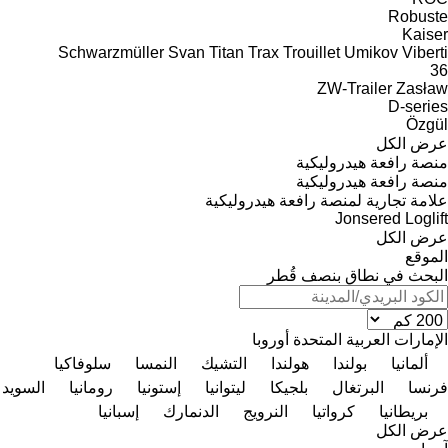
Robuste
Kaiser
Schwarzmüller
Svan
Titan
Trax
Trouillet
Umikov
Viberti
36
ZW-Trailer
Zasław
D-series
Özgül
عرض الكل
منصة رافعة هيدروليكية
منصة رافعة هيدروليكية
علامة تجارية لمنصة رافعة هيدروليكية
Jonsered
Loglift
عرض الكل
الموقع
البحث في نطاق بنصف قُطر
الإمارات العربية المتحدة
أوروبا
ألمانيا
بولندا
هولندا
التشيك
النمسا
سلوفاكيا
فرنسا
البرتغال
بلجيكا
ليتوانيا
إستونيا
رومانيا
السويد
بريطانيا
كرواتيا
النرويج
الدنمارك
إسبانيا
عرض الكل