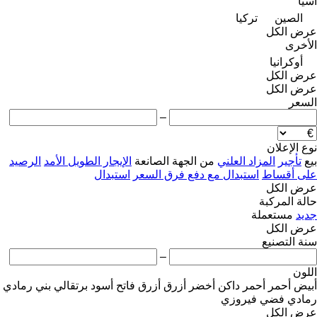
آسيا
الصين
تركيا
عرض الكل
الأخرى
أوكرانيا
عرض الكل
عرض الكل
السعر
–
نوع الإعلان
بيع
تأجير
المزاد العلني
من الجهة الصانعة
الإيجار الطويل الأمد
الرصيد
على أقساط
استبدال مع دفع فرق السعر
استبدال
عرض الكل
حالة المركبة
جديد
مستعملة
عرض الكل
سنة التصنيع
–
اللون
أبيض
أحمر
أحمر داكن
أخضر
أزرق
أزرق فاتح
أسود
برتقالي
بني
رمادي
رمادي فضي
فيروزي
عرض الكل