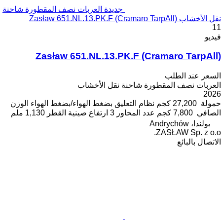
جديدة العربات نصف المقطورة شاحنة
نقل الأخشاب Zasław 651.NL.13.PK.F (Cramaro TarpAll)
11
فيديو
Zasław 651.NL.13.PK.F (Cramaro TarpAll)
السعر عند الطلب
العربات نصف المقطورة شاحنة نقل الأخشاب
2026
حمولة
27,200 كجم
نظام التعليق
بضغط الهواء/بضغط الهواء
الوزن
الصافي
7,800 كجم
عدد المحاور
3
ارتفاع صينية القطر
1,130 ملم
بولندا، Andrychów
ZASŁAW Sp. z o.o.
الاتصال بالبائع