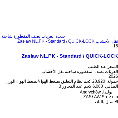
جديدة العربات نصف المقطورة شاحنة
نقل الأخشاب Zasław NL.PK - Standard / QUICK-LOCK
15
Zasław NL.PK - Standard / QUICK-LOCK
السعر عند الطلب
العربات نصف المقطورة شاحنة نقل الأخشاب
2026
حمولة
28,920 كجم
نظام التعليق
بضغط الهواء/بضغط الهواء
الوزن
الصافي
6,080 كجم
عدد المحاور
3
بولندا، Andrychów
ZASŁAW Sp. z o.o.
الاتصال بالبائع