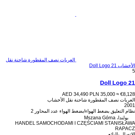
العربات نصف المقطورة شاحنة نقل
الأخشاب Doll Logo 21
5
Doll Logo 21
AED 34,490
PLN 35,000
≈ €8,128
العربات نصف المقطورة شاحنة نقل الأخشاب
2001
نظام التعليق
بضغط الهواء/بضغط الهواء
عدد المحاور
2
بولندا، Mszana Górna
HANDEL SAMOCHODAMI I CZĘŚCIAMI STANISŁAWA
RAPACZ
الاتصال بالبائع