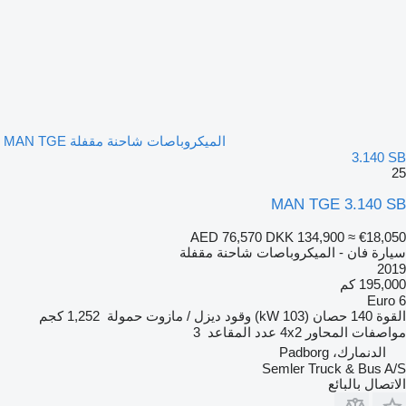
الميكروباصات شاحنة مقفلة MAN TGE
3.140 SB
25
MAN TGE 3.140 SB
AED 76,570
DKK 134,900
≈ €18,050
سيارة فان - الميكروباصات شاحنة مقفلة
2019
195,000 كم
Euro 6
القوة
140 حصان (103 kW)
وقود
ديزل / مازوت
حمولة
1,252 كجم
مواصفات المحاور
4x2
عدد المقاعد
3
الدنمارك، Padborg
Semler Truck & Bus A/S
الاتصال بالبائع