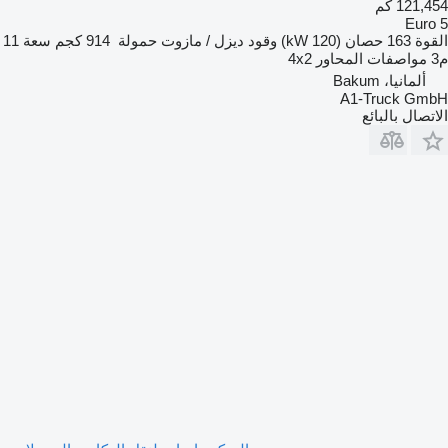
121,454 كم
Euro 5
القوة
163 حصان (120 kW)
وقود
ديزل / مازوت
حمولة
914 كجم
سعة
11
م3
مواصفات المحاور
4x2
ألمانيا، Bakum
A1-Truck GmbH
الاتصال بالبائع