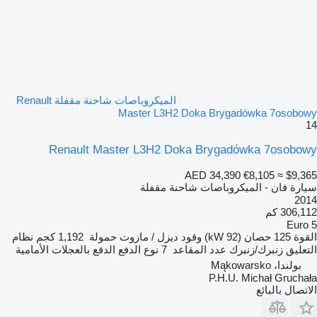
الميكروباصات شاحنة مقفلة Renault
Master L3H2 Doka Brygadówka 7osobowy
14
Renault Master L3H2 Doka Brygadówka 7osobowy
AED 34,390
€8,105
≈ $9,365
سيارة فان - الميكروباصات شاحنة مقفلة
2014
306,112 كم
Euro 5
القوة
125 حصان (92 kW)
وقود
ديزل / مازوت
حمولة
1,192 كجم
نظام
التعليق
زنبرك/زنبرك
عدد المقاعد
7
نوع الدفع
الدفع بالعجلات الأمامية
بولندا، Mąkowarsko
P.H.U. Michał Gruchała
الاتصال بالبائع