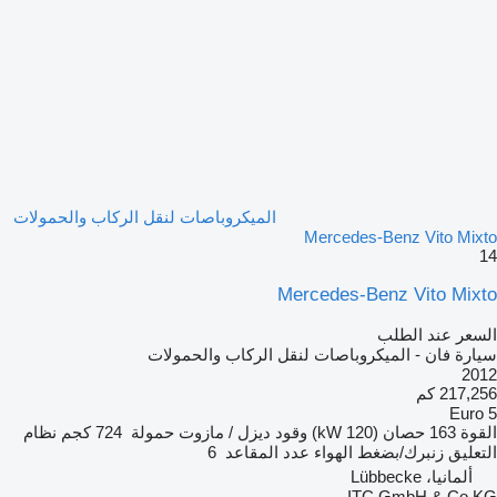
الميكروباصات لنقل الركاب والحمولات
Mercedes-Benz Vito Mixto
14
Mercedes-Benz Vito Mixto
السعر عند الطلب
سيارة فان - الميكروباصات لنقل الركاب والحمولات
2012
217,256 كم
Euro 5
القوة
163 حصان (120 kW)
وقود
ديزل / مازوت
حمولة
724 كجم
نظام
التعليق
زنبرك/بضغط الهواء
عدد المقاعد
6
ألمانيا، Lübbecke
ITC GmbH & Co.KG