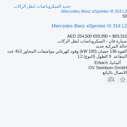
جديد الميكروباصات لنقل الركاب
Mercedes-Benz eSprinter III 314 L2
50
Mercedes-Benz eSprinter III 314 L2
AED 254,500
€59,990
≈ $69,310
سيارة فان - الميكروباصات لنقل الركاب
حالة المركبة
جديد
القوة
136 حصان (100 kW)
وقود
كهربائي
مواصفات المحاور
4x2
عدد
المقاعد
9
الطول (النوع)
L2
ألمانيا، Erbach
OV Steinborn GmbH
الاتصال بالبائع